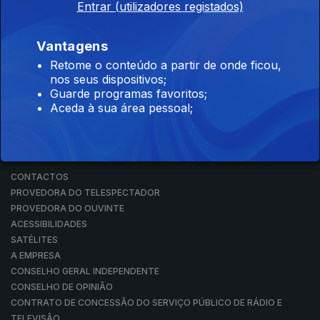
Entrar (utilizadores registados)
RÁDIO
RTP ARQUIVOS
RTP ENSINA
Vantagens
RTP PLAY
Retome o conteúdo a partir de onde ficou,
EM DIRETO
nos seus dispositivos;
REVER PROGRAMAS
Guarde programas favoritos;
Aceda à sua área pessoal;
CONCURSOS
PERGUNTAS FREQUENTES
CONTACTOS
CONTACTOS
PROVEDORA DO TELESPECTADOR
PROVEDORA DO OUVINTE
ACESSIBILIDADES
SATÉLITES
A EMPRESA
CONSELHO GERAL INDEPENDENTE
CONSELHO DE OPINIÃO
CONTRATO DE CONCESSÃO DO SERVIÇO PÚBLICO DE RÁDIO E
TELEVISÃO