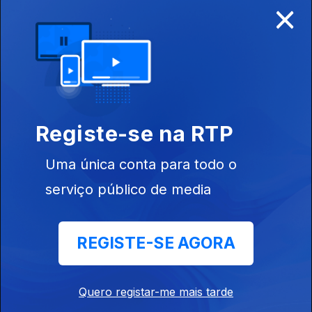
×
Disponível para iOS, Android, Apple TV, Android TV e
CarPlay
Registe-se na RTP
Uma única conta para todo o
serviço público de media
REGISTE-SE AGORA
NOTÍCIAS
DESPORTO
Quero registar-me mais tarde
TELEVISÃO