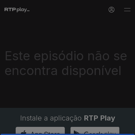
Este episódio não se
encontra disponível
Instale a aplicação
RTP Play