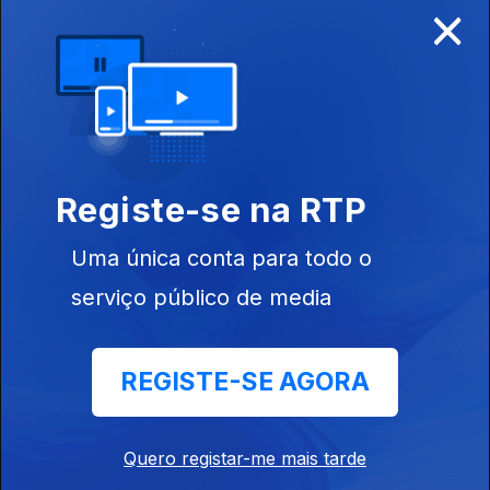
×
Disponível para iOS, Android, Apple TV, Android TV e
CarPlay
Registe-se na RTP
Uma única conta para todo o
serviço público de media
REGISTE-SE AGORA
NOTÍCIAS
DESPORTO
Quero registar-me mais tarde
TELEVISÃO