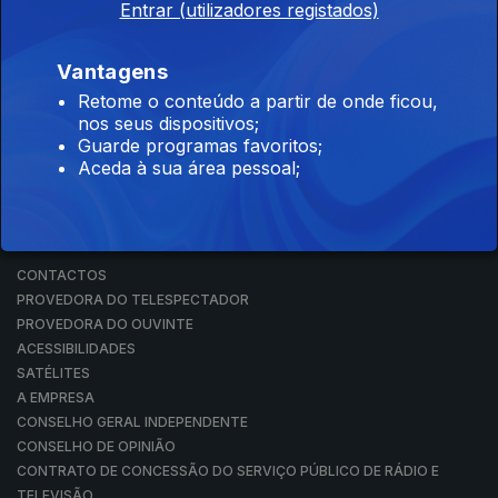
Entrar (utilizadores registados)
RÁDIO
RTP ARQUIVOS
RTP ENSINA
Vantagens
RTP PLAY
Retome o conteúdo a partir de onde ficou,
EM DIRETO
nos seus dispositivos;
REVER PROGRAMAS
Guarde programas favoritos;
Aceda à sua área pessoal;
CONCURSOS
PERGUNTAS FREQUENTES
CONTACTOS
CONTACTOS
PROVEDORA DO TELESPECTADOR
PROVEDORA DO OUVINTE
ACESSIBILIDADES
SATÉLITES
A EMPRESA
CONSELHO GERAL INDEPENDENTE
CONSELHO DE OPINIÃO
CONTRATO DE CONCESSÃO DO SERVIÇO PÚBLICO DE RÁDIO E
TELEVISÃO