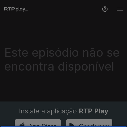
Este episódio não se
encontra disponível
Instale a aplicação
RTP Play