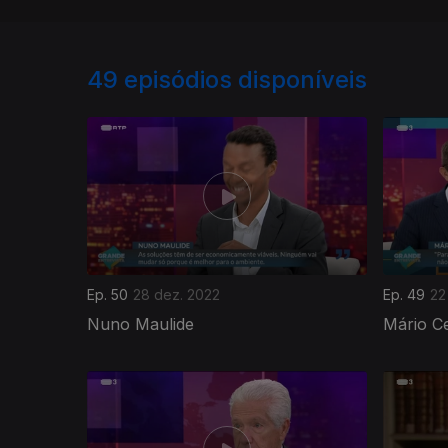
49
episódios disponíveis
Ep. 50
28 dez. 2022
Ep. 49
22
Nuno Maulide
Mário C