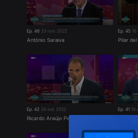
Ep. 46
23 nov. 2022
Ep. 45
16
António Saraiva
Pilar del
644879
Ep. 42
26 out. 2022
Ep. 41
19 
Ricardo Araújo Pereira
André V