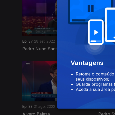
Ep. 37
28 set. 2022
Ep. 36
21
Pedro Nuno Santos
Albano 
Vantagens
Retome o conteúdo a
seus dispositivos;
Guarde programas f
Aceda à sua área pe
Ep. 33
31 ago. 2022
Ep. 32
24
Álvaro Beleza
Pedro S