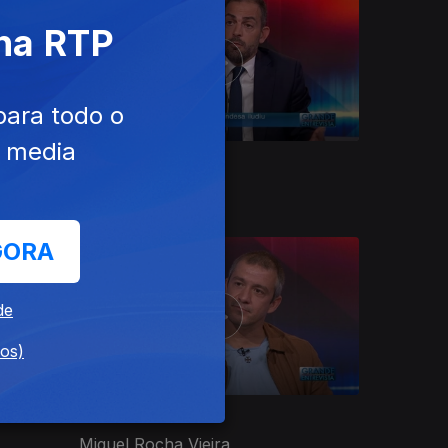
 na RTP
para todo o
e media
Ep. 34
07 set. 2022
Duarte Cordeiro
GORA
de
dos)
Ep. 30
10 ago. 2022
Miguel Rocha Vieira