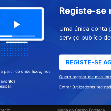
Registe-se
Uma única conta 
serviço público d
 set. 2022
Ep. 35
14 set. 2022
Jerónimo
Carlos Moedas
REGISTE-SE A
 partir de onde ficou, nos
Quero registar-me mais tar
avoritos;
ssoal;
Entrar (utilizadores regista
 ago. 2022
Ep. 31
17 ago. 2022
trecht
Maria do Carmo Fonseca