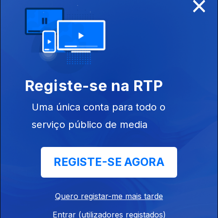
×
Real
Ep. 7
08 jan. 2022
António Costa x
Registe-se na RTP
Inês Sousa Real
Uma única conta para todo o
serviço público de media
Ep. 6
07 jan. 2022
Inês Sousa Real
REGISTE-SE AGORA
x João Cotrim
de Figueiredo
Quero registar-me mais tarde
Entrar (utilizadores registados)