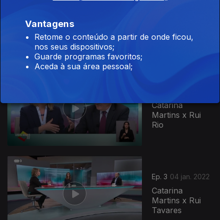
Ep. 5
06 jan. 2022
Catarina
Vantagens
Martins x João
Cotrim de
Retome o conteúdo a partir de onde ficou,
Figueiredo
nos seus dispositivos;
Guarde programas favoritos;
Aceda à sua área pessoal;
Ep. 4
05 jan. 2022
Catarina
Martins x Rui
Rio
589982
Ep. 3
04 jan. 2022
Catarina
Martins x Rui
Tavares