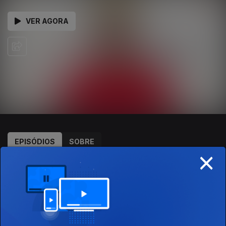
VER AGORA
EPISÓDIOS
SOBRE
×
589553
31 dez. 2021