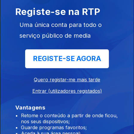
Registe-se na RTP
Instale a aplicação
RTP Play
Uma única conta para todo o
serviço público de media
Disponível para iOS, Android, Apple TV, Android TV e
REGISTE-SE AGORA
CarPlay
Quero registar-me mais tarde
Entrar (utilizadores registados)
Vantagens
Retome o conteúdo a partir de onde ficou,
nos seus dispositivos;
Guarde programas favoritos;
Aceda à sua área pessoal;