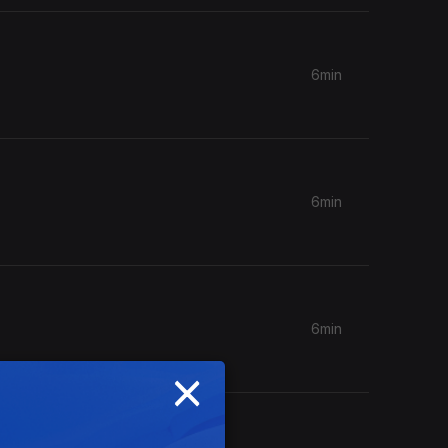
6min
6min
6min
×