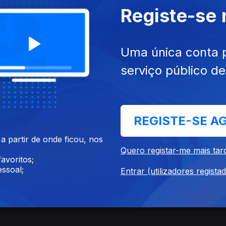
Registe-se
ulbenkian
Uma única conta 
serviço público d
REGISTE-SE A
 partir de onde ficou, nos
Harris)
Quero registar-me mais tar
avoritos;
ssoal;
Entrar (utilizadores regista