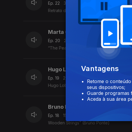
Ep. 22
30 mai. 2026
Retrato de homem, de Van Dyck, Museu G
Marta Garrett (voz)
Ep. 20
29 mai. 2026
“The Peacocks” (Jimmy Rowles)
Vantagens
Hugo Lobo (piano)
Ep. 19
22 mai. 2026
Retome o conteúdo a
Hugo Lobo (piano) - “Renaissance” (Barry 
seus dispositivos;
Guarde programas f
Aceda à sua área pe
Bruno Ponte (guitarra)
Ep. 18
15 mai. 2026
Wooden Strings” (Bruno Ponte)