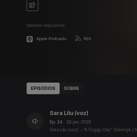
também disponível
Apple Podcasts
RSS
EPISÓDIOS
SOBRE
923040
897838
Sara Lilu (voz)
Ep. 24
26 jun. 2026
Sara Lilu (voz) - “A Foggy Day” (George / 