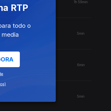
1h 59min
 na RTP
para todo o
e media
5min
GORA
6min
de
dos)
5min