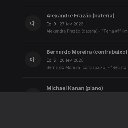
Alexandre Frazão (bateria)
Ep. 9
27 fev. 2026
Alexandre Frazão (bateria) - “Tema #1” (i
Bernardo Moreira (contrabaixo)
Ep. 8
20 fev. 2026
Bernardo Moreira (contrabaixo) - “Retrat
Michael Kanan (piano)
Ep. 7
13 fev. 2026
Michael Kanan (piano) - “You do something
Marta Garrett (voz)