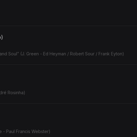
o)
nd Soul” (J. Green - Ed Heyman / Robert Sour / Frank Eyton)
dré Rosinha)
e - Paul Francis Webster)