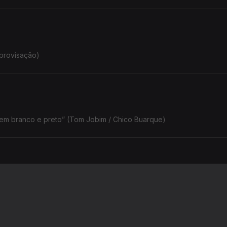
mprovisação)
o em branco e preto” (Tom Jobim / Chico Buarque)
 to me” (Cole Porter)