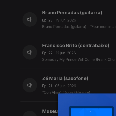
Bruno Pernadas (guitarra)
Ep. 23
19 jun. 2026
Bruno Pernadas (guitarra) - “Four men in a
Francisco Brito (contrabaixo)
Ep. 22
12 jun. 2026
Someday My Prince Will Come (Frank Church
Zé Maria (saxofone)
Ep. 21
05 jun. 2026
“Con Alma” (Dizzy Gillespie)
Museu Gulbenkian Arte e Moda