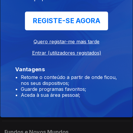
Ep. 8
21 fev. 2022
Jorge Freire - navios afundados em Cascais, Parte 2
REGISTE-SE AGORA
(realização de Matilde Secca)
Quero registar-me mais tarde
Fundos e Novos Mundos
Ep. 7
14 fev. 2022
Entrar (utilizadores registados)
Jorge Freire - navios afundados em Cascais, Parte 1
(realização de Matilde Secca)
Vantagens
Retome o conteúdo a partir de onde ficou,
nos seus dispositivos;
Fundos e Novos Mundos
Guarde programas favoritos;
Aceda à sua área pessoal;
Ep. 6
07 fev. 2022
Bárbara Freitas - mocho em São Tomé e Príncipe (realização
de Matilde Secca)
Fundos e Novos Mundos