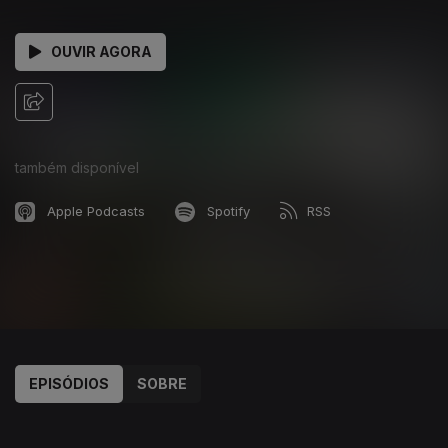
OUVIR AGORA
também disponível
Apple Podcasts
Spotify
RSS
EPISÓDIOS
SOBRE
597608
589878