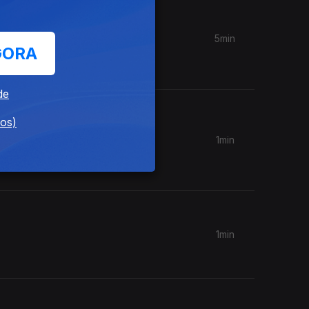
5min
GORA
de
dos)
1min
 do
1min