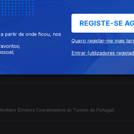
REGISTE-SE A
 José Rui Martins (encenador,ator do Trigo Limpo - Teatro ACERT
la)
 partir de onde ficou, nos
Quero registar-me mais tar
avoritos;
ssoal;
Entrar (utilizadores regista
eis" por Pedro Sobrado (Presidente do Concelho de Administração
 Monteiro (Diretora Coordenadora do Turismo de Portugal)