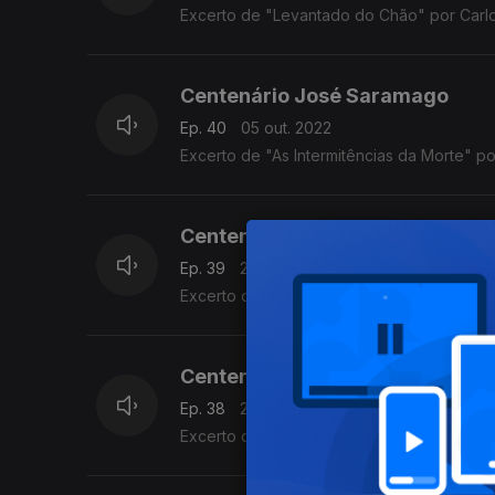
Excerto de "Levantado do Chão" por Carlos 
Centenário José Saramago
Ep. 40
05 out. 2022
Excerto de "As Intermitências da Morte" po
Centenário José Saramago
Ep. 39
28 set. 2022
Excerto do discurso pronunciado no Banque
Centenário José Saramago
Ep. 38
21 set. 2022
Excerto de "O Ano da Morte de Ricardo Reis