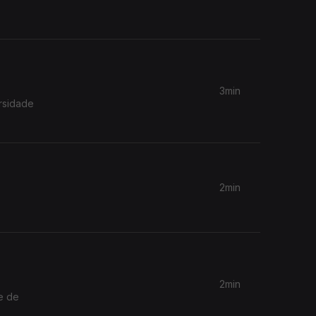
3min
rsidade
2min
2min
e de