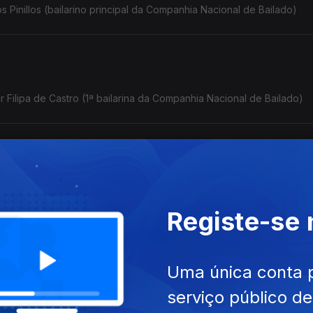
Pinillos (bailarino principal da Companhia Nacional de Bailado)
r Filipa de Castro (1ª bailarina da Companhia Nacional de Bailado)
te Nobel, por José Luís Peixoto (escritor)
Registe-se
Uma única conta 
", por Isabel Lucas (jornalista) Parte 2
serviço público d