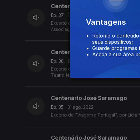
Centenário José Saramago
Ep. 37
14 set. 2022
Vantagens
Excerto de "Deste Mundo e do Outro", por
Associação Cultural e Recreativa de Tonde
Retome o conteúdo a
seus dispositivos;
Guarde programas f
Centenário José Saramago
Aceda à sua área pe
Ep. 36
07 set. 2022
Excerto de "O Ano da Morte de Ricardo R
Teatro Nacional de São João)
Centenário José Saramago
Ep. 35
31 ago. 2022
Excerto de "Viagem a Portugal", por Lídia
Centenário José Saramago