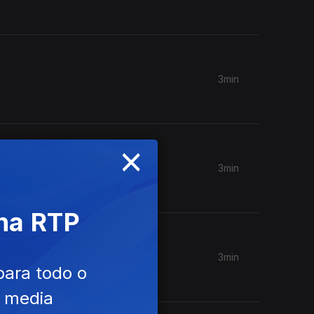
3min
×
3min
 na RTP
3min
para todo o
e media