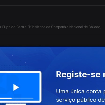
r Filipa de Castro (1ª bailarina da Companhia Nacional de Bailado)
te Nobel, por José Luís Peixoto (escritor)
Registe-se
", por Isabel Lucas (jornalista) Parte 2
Uma única conta 
serviço público d