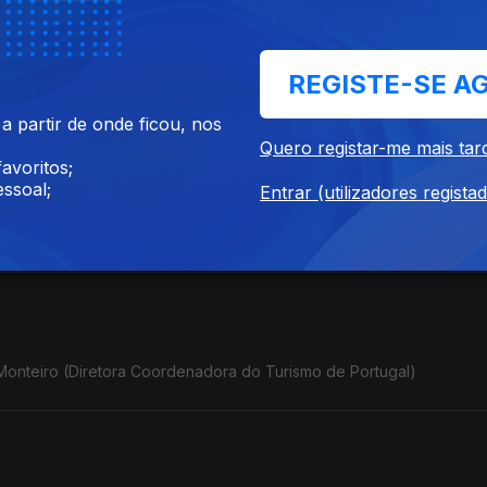
 José Rui Martins (encenador,ator do Trigo Limpo - Teatro ACERT
la)
REGISTE-SE A
 partir de onde ficou, nos
Quero registar-me mais tar
avoritos;
ssoal;
Entrar (utilizadores regista
eis" por Pedro Sobrado (Presidente do Concelho de Administração
 Monteiro (Diretora Coordenadora do Turismo de Portugal)