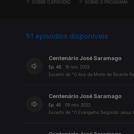
SOBRE O EPISÓDIO
SOBRE O PROGRAMA
51
episódios disponíveis
636478
619402
605024
Centenário José Saramago
Ep. 46
16 nov. 2022
Excerto de "O Ano da Morte de Ricardo Rei
Centenário José Saramago
Ep. 45
09 nov. 2022
Excerto de "O Evangelho Segundo Jesus Cr