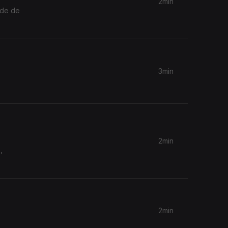
2min
ade de
3min
2min
,
2min