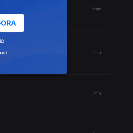
5min
GORA
de
dos)
1min
 do
1min