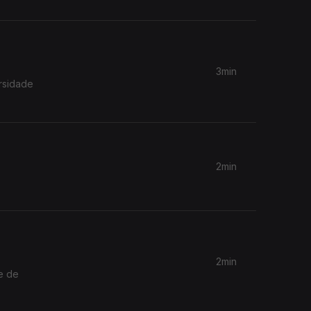
3min
rsidade
2min
2min
e de