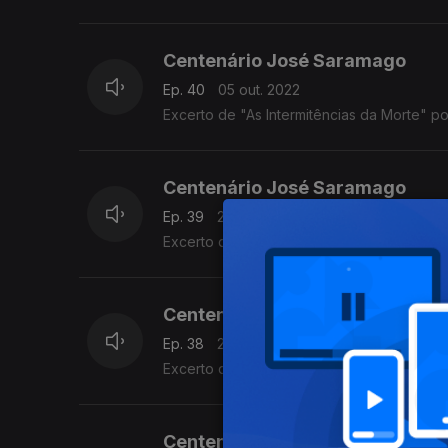
Centenário José Saramago
Ep. 40
05 out. 2022
Excerto de "As Intermitências da Morte" po
Centenário José Saramago
Ep. 39
28 set. 2022
Excerto do discurso pronunciado no Banque
Centenário José Saramago
Ep. 38
21 set. 2022
Excerto de "O Ano da Morte de Ricardo Reis
Centenário José Saramago