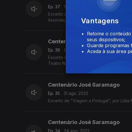
Ep. 37
14 set. 2022
Excerto de "Deste Mundo e do Outro", por
Vantagens
Associação Cultural e Recreativa de Tonde
Retome o conteúdo a
seus dispositivos;
Centenário José Saramago
Guarde programas f
Ep. 36
07 set. 2022
Aceda à sua área pe
Excerto de "O Ano da Morte de Ricardo R
Teatro Nacional de São João)
Centenário José Saramago
Ep. 35
31 ago. 2022
Excerto de "Viagem a Portugal", por Lídia
Centenário José Saramago
Ep. 34
24 ago. 2022