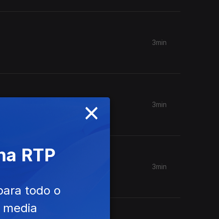
3min
×
3min
 na RTP
3min
para todo o
e media