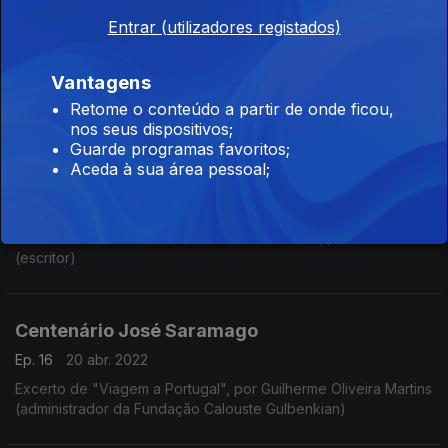
Entrar (utilizadores registados)
Centenário José Saramago
Ep. 18
04 mai. 2022
Vantagens
Excerto de "Todos os Nomes", por Sérgio Machado Letria
(diretor da Fundação José Saramago)
Retome o conteúdo a partir de onde ficou,
nos seus dispositivos;
Guarde programas favoritos;
Aceda à sua área pessoal;
Centenário José Saramago
Ep. 17
27 abr. 2022
Excerto de "O Ano da Morte de Ricardo Reis", por João Tordo
(escritor)
Centenário José Saramago
Ep. 16
20 abr. 2022
Excerto de "Viagem a Portugal", por Guilherme Oliveira Martins
(administrador da Fundação Calouste Gulbenkian)