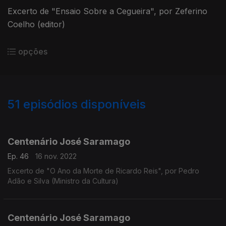
Excerto de "Ensaio Sobre a Cegueira", por Zeferino
Coelho (editor)
opções
51
episódios disponíveis
636478
619402
605024
589901
589897
Centenário José Saramago
Ep. 46
16 nov. 2022
Excerto de "O Ano da Morte de Ricardo Reis", por Pedro
Adão e Silva (Ministro da Cultura)
Centenário José Saramago