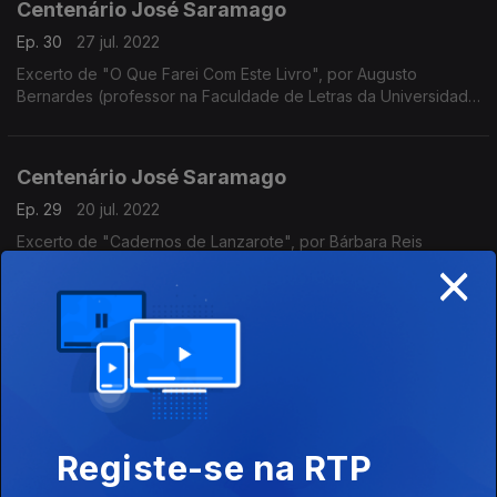
Centenário José Saramago
Ep. 30
27 jul. 2022
Excerto de "O Que Farei Com Este Livro", por Augusto
Bernardes (professor na Faculdade de Letras da Universidade
de Coimbra)
Centenário José Saramago
Ep. 29
20 jul. 2022
Excerto de "Cadernos de Lanzarote", por Bárbara Reis
×
(jornalista do Público)
Centenário José Saramago
Ep. 28
13 jul. 2022
Excerto de "Viagem a Portugal", por Ana Teresa Peixinho
(professora na Faculdade de Letras da Universidade de
Coimbra)
Registe-se na RTP