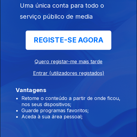
Centenário José Saramago
Uma única conta para todo o
Ep. 27
06 jul. 2022
serviço público de media
Excerto de "O Ano da Morte de Ricardo Reis" por Joana
Botelho (gestora de projetos para o Centenário José
Saramago)
REGISTE-SE AGORA
Centenário José Saramago
Ep. 26
29 jun. 2022
Quero registar-me mais tarde
Excerto de "Cadernos de Lanzarote, Volume 5" por Maria Inês
Entrar (utilizadores registados)
Cordeiro (diretora da Biblioteca Nacional de Portugal)
Vantagens
Centenário José Saramago
Retome o conteúdo a partir de onde ficou,
nos seus dispositivos;
Ep. 25
22 jun. 2022
Guarde programas favoritos;
Excerto de "Levantado do Chão" por Ana Matos (galerista e
Aceda à sua área pessoal;
curadora da Fundação José Saramago)