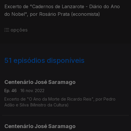
Excerto de "Cadernos de Lanzarote - Diário do Ano
do Nobel", por Rosário Prata (economista)
opções
51
episódios disponíveis
636478
619402
605024
589901
589897
Centenário José Saramago
Ep. 46
16 nov. 2022
Excerto de "O Ano da Morte de Ricardo Reis", por Pedro
Adão e Silva (Ministro da Cultura)
Centenário José Saramago