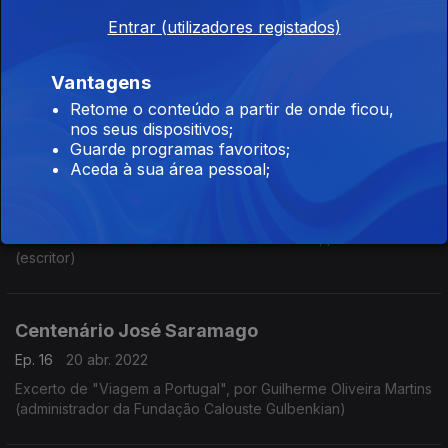
Entrar (utilizadores registados)
Centenário José Saramago
Ep. 18
04 mai. 2022
Vantagens
Excerto de "Todos os Nomes", por Sérgio Machado Letria
(diretor da Fundação José Saramago)
Retome o conteúdo a partir de onde ficou,
nos seus dispositivos;
Guarde programas favoritos;
Aceda à sua área pessoal;
Centenário José Saramago
Ep. 17
27 abr. 2022
Excerto de "O Ano da Morte de Ricardo Reis", por João Tordo
(escritor)
Centenário José Saramago
Ep. 16
20 abr. 2022
Excerto de "Viagem a Portugal", por Guilherme Oliveira Martins
(administrador da Fundação Calouste Gulbenkian)