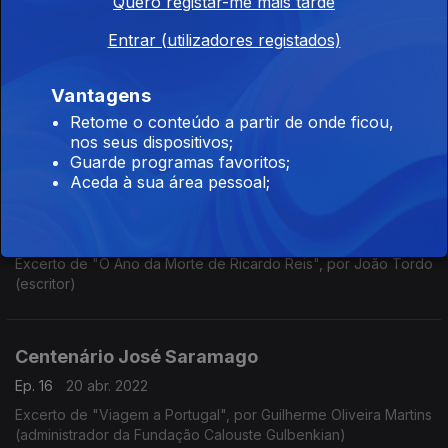
Quero registar-me mais tarde
Entrar (utilizadores registados)
Centenário José Saramago
Ep. 18
04 mai. 2022
Vantagens
Excerto de "Todos os Nomes", por Sérgio Machado Letria
Retome o conteúdo a partir de onde ficou,
(diretor da Fundação José Saramago)
nos seus dispositivos;
Guarde programas favoritos;
Aceda à sua área pessoal;
Centenário José Saramago
Ep. 17
27 abr. 2022
Excerto de "O Ano da Morte de Ricardo Reis", por João Tordo
(escritor)
Centenário José Saramago
Ep. 16
20 abr. 2022
Excerto de "Viagem a Portugal", por Guilherme Oliveira Martins
(administrador da Fundação Calouste Gulbenkian)