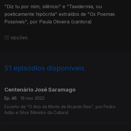
"Diz tu por mim, silêncio" e "Taxidermia, ou
poeticamente hipócrita" extraídos de "Os Poemas
Possíveis", por Paula Oliveira (cantora)
opções
51
episódios disponíveis
636478
619402
605024
589901
589897
Centenário José Saramago
Ep. 46
16 nov. 2022
Excerto de "O Ano da Morte de Ricardo Reis", por Pedro
Adão e Silva (Ministro da Cultura)