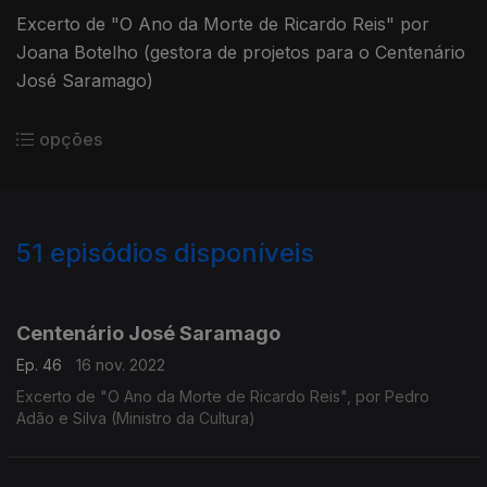
Excerto de "O Ano da Morte de Ricardo Reis" por
Joana Botelho (gestora de projetos para o Centenário
José Saramago)
opções
51
episódios disponíveis
636478
619402
605024
589901
589897
Centenário José Saramago
Ep. 46
16 nov. 2022
Excerto de "O Ano da Morte de Ricardo Reis", por Pedro
Adão e Silva (Ministro da Cultura)