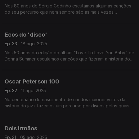
Nos 80 anos de Sérgio Godinho escutamos algumas canções
do seu percurso que nem sempre são as mais vezes
recordadas.
Ecos do 'disco'
Ep. 33
18 ago. 2025
Nos 50 anos da edição do álbum "Love To Love You Baby" de
Donna Summer escutamos canções que fizeram a história do
'disco' em versões talvez inesperadas.
Oscar Peterson 100
Ep. 32
11 ago. 2025
No centenário do nascimento de um dos maiores vultos da
história do jazz fazemos um percurso por discos pelos quais
passa uma miltidão de colaboradores, entre instrumentistas e
vocalistas.
Dois irmãos
Ep. 31
05 ago. 2025