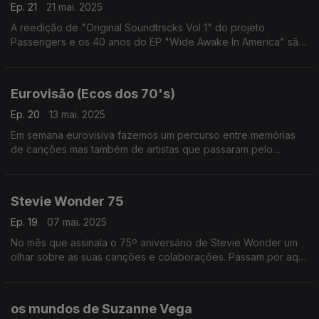
Ep. 21
21 mai. 2025
A reedição de "Original Soundtrscks Vol 1" do projeto
Passengers e os 40 anos do EP "Wide Awake In America" são
ponto de partida para uma série de reencontros em volta dos
U2 e seus colaboradores.
Eurovisão (Ecos dos 70's)
Ep. 20
13 mai. 2025
Em semana eurovisiva fazemos um percurso entre memórias
de canções mas também de artistas que passaram pelo
concurso nos anos 70. Escutamos, entre outros, Gigliola
Cinquetti, o Korni Grupa, Edwyn Collins ou os Abba.
Stevie Wonder 75
Ep. 19
07 mai. 2025
No mês que assinala o 75º aniversário de Stevie Wonder um
olhar sobre as suas canções e colaborações. Passam por aqui
Robert Flack, George Michael, Djavan, Michael Jackson ou o
próprio Stevie Wonder, entre outros,
os mundos de Suzanne Vega