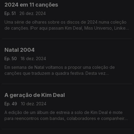
2024 em 11 canções
Ep. 51
26 dez. 2024
Uma série de olhares sobre os discos de 2024 numa coleção
de canções. IPor aqui passam Kim Deal, Miss Universo, Liniker,
Vera Sola, Malu Maria, Lady Gaga ou Vampire Weekend, entre
outros.
Natal 2004
Ep. 50
18 dez. 2024
Em semana de Natal voltamos a propor uma coleção de
canções que traduzem a quadra festiva. Desta vez
escutramos, entre outros, nomes com os de Sufjan Stevens,
The Bird and The Bee, Fleet Foxes ou Pop dell'Arte.
A geração de Kim Deal
Ep. 49
10 dez. 2024
A edição de um álbum de estreia a solo de Kim Deal é mote
para reencontros com bandas, colaboradores e companheiros
que ajudaram a criar paisagens indie entre finais dos anos 80
e os anos 90.