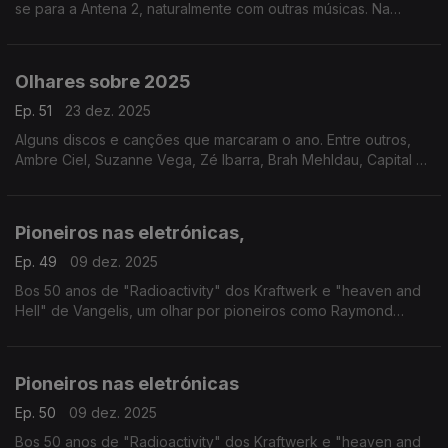
se para a Antena 2, naturalmente com outras músicas. Na
passagem de testemunho ouvem-se Philip Glass, Nina Simone,
David Bowie ou o Kronos Quartet, entre outros
Olhares sobre 2025
Ep. 51
23 dez. 2025
Alguns discos e canções que marcaram o ano. Entre outros,
Ambre Ciel, Suzanne Vega, Zé Ibarra, Brah Mehldau, Capital da
Bulgária ou Nation of Language.
Pioneiros nas eletrónicas,
Ep. 49
09 dez. 2025
Bos 50 anos de "Radioactivity" dos Kraftwerk e "heaven and
Hell" de Vangelis, um olhar por pioneiros como Raymond
Scott, Delia Derbyshire ou Tomita, entre outros.
Pioneiros nas eletrónicas
Ep. 50
09 dez. 2025
Bos 50 anos de "Radioactivity" dos Kraftwerk e "heaven and