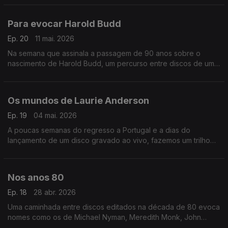
Para evocar Harold Budd
Ep. 20
11 mai. 2026
Na semana que assinala a passagem de 90 anos sobre o
nascimento de Harold Budd, um percurso entre discos de um
dos mestres da 'ambient music'.
Os mundos de Laurie Anderson
Ep. 19
04 mai. 2026
A poucas semanas do regresso a Portugal e a dias do
lançamento de um disco gravado ao vivo, fazemos um trilho
de (re)descobertas por entre a obra de Laurie Anderson.
Nos anos 80
Ep. 18
28 abr. 2026
Uma caminhada entre discos editados na década de 80 evoca
nomes como os de Michael Nyman, Meredith Monk, John
Adams. António Emiliano, Wim Mertens, Hector Zazou ou os