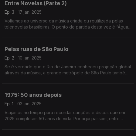
Entre Novelas (Parte 2)
Ep. 3
17 jan. 2025
Voltamos ao universo da música criada ou reutilizada pelas
telenovelas brasileiras. O ponto de partida desta vez é “Água
Viva”, de 1980, onde ouvimos Baby Consuelo, Gal Costa ou
João Gilberto, entre outros.
Pelas ruas de São Paulo
Ep. 2
10 jan. 2025
Se é verdade que o Rio de Janeiro conheceu projeção global
através da música, a grande metrópole de São Paulo também
tem uma vasta coleção de figuras e retratos no mundo das
canções.
1975: 50 anos depois
Ep. 1
03 jan. 2025
Viajamos no tempo para recordar canções e discos que em
2025 completam 50 anos de vida. Por aqui passam, entre
outros, David Bowie, Ney Matogrosso, a Banda do Casaco
ou Donna Summer.