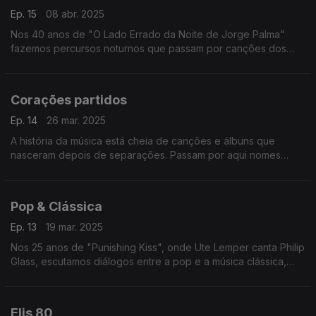
Ep. 15
08 abr. 2025
Nos 40 anos de "O Lado Errado da Noite de Jorge Palma"
fazemos percursos noturnos que passam por canções dos
Depeche Mode, Dalida, Smashing Pumpkins, Caetano Veloso
ou de Fausto, entre outros.
Corações partidos
Ep. 14
26 mar. 2025
A história da música está cheia de canções e álbuns que
nasceram depois de separações. Passam por aqui nomes
como Panda Bear, Beck, Maria Bethânia ou Nantes, entre
outros.
Pop & Clássica
Ep. 13
19 mar. 2025
Nos 25 anos de "Punishing Kiss", onde Ute Lemper canta Philip
Glass, escutamos diálogos entre a pop e a música clássica,
juntando nomes como os de Sting, Prokofiev, Catherine Ringer
ou Mahler, entre outros.
Elis 80