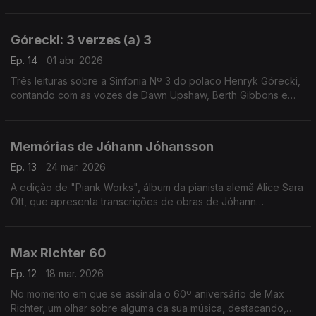
Roof" tem nova gravação.
Górecki: 3 verzes (a) 3
Ep. 14
01 abr. 2026
Três leituras sobre a Sinfonia Nº 3 do polaco Henryk Górecki,
contando com as vozes de Dawn Upshaw, Berth Gibbons e
Lisa Gerrard.
Memórias de Jóhann Jóhansson
Ep. 13
24 mar. 2026
A edição de "Piank Works", álbum da pianista alemã Alice Sara
Ott, que apresenta transcrições de obras de Jóhann
Jóhansson, é o mote para uma incursão por ecos da música
do compositor islandês.
Max Richter 60
Ep. 12
18 mar. 2026
No momento em que se assinala o 60º aniversário de Max
Richter, um olhar sobre alguma da sua música, destacando,