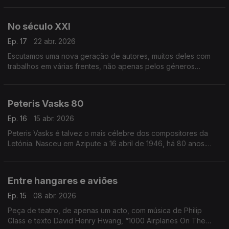
Dead Can Dance.
No século XXI
Ep. 17
22 abr. 2026
Escutamos uma nova geração de autores, muitos deles com
trabalhos em várias frentes, não apenas pelos géneros
musicais diversos, mas também pelo modo como se adaptam
aos discos, aos palcos e ao aduivisual.
Peteris Vasks 80
Ep. 16
15 abr. 2026
Peteris Vasks é talvez o mais célebre dos compositores da
Letónia. Nasceu em Azipute a 16 abril de 1946, há 80 anos.
Este episódio dá a escutar alguma da sua música.
Entre hangares e aviões
Ep. 15
08 abr. 2026
Peça de teatro, de apenas um acto, com música de Philip
Glass e texto David Henry Hwang, “1000 Airplanes On The