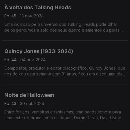
À volta dos Talking Heads
Ep. 45
13 nov. 2024
Uma incursão pelo universo dos Talking Heads pode olhar
pelos percursos a solo dos seus quatro elementos ou pelas
versões que outros têm criado a partir das suas canções. Por
aqui passam Lorde ou Angelique Kidjo.
Quincy Jones (1933-2024)
Ep. 44
04 nov. 2024
Compositor, produtor e editor discográfico, Quincy Jones, que
nos deixou esta semana com 91 anos, fixou em disco uma obra
tanto feita em nome próprio como em discos que nasceram de
diversas colaborações.
Noite de Halloween
Ep. 43
30 out. 2024
Entre feitiços, vampiros e fantasmas, uma banda sonora para
uma noite de bruxas com os Japan, Duran Duran, David Bowie,
Lana del Rey, Rockwell ou Rita Lee, entre outros.