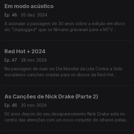
Em modo acústico
Ep. 48
05 dez. 2024
A assinalar a passagem de 30 anos sobre a edição em disco
do "Unplugged" que os Nirvana gravaram para a MTV
recuperamos esse e outros episódios em que os músicos
deram novas vidas às suas canções mas sem os fios ligados.
Red Hot + 2024
Ep. 47
28 nov. 2024
Na passagem de mais um Dia Mundial da Luta Contra a Sida
escutamos canções criadas para os discos da Red Hot
Organisation, destacando o recente "Transa", que procura
também combater a transfobia.
As Canções de Nick Drake (Parte 2)
Ep. 46
20 nov. 2024
50 anos depois do seu desaparecimento Nick Drake está no
centro das atenções com um novo conjunto de olhares pelas
heranças do seu cancioneiro. Por aqui passam John Grant,
Green Gartside ou Vashty Bunyan, entre outros.