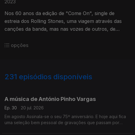
2023
Nos 60 anos da edição de "Come On", single de
estreia dos Rolling Stones, uma viagem através das
canções da banda, mas nas vozes de outros, de
Vashty Bunyan e Bryan Ferry a Tori Amos ou Lindsay
Buckingham, entre outros.
opções
231
episódios disponíveis
926690
908313
891984
873077
855007
832498
815102
795140
778931
A música de António Pinho Vargas
Ep. 30
20 jul. 2026
Em agosto Assinala-se o seu 75º aniversário. E hoje aqui fica
uma seleção bem pessoal de gravações que passam por
várias etapas da sua discografia.