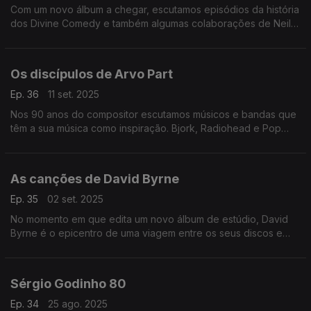
Com um novo álbum a chegar, escutamos episódios da história
dos Divine Comedy e também algumas colaborações de Neil
Hannom com figuras como Rodrigo Leão, Ute Lemper ou Yann
Tiersenn.
Os discípulos de Arvo Part
Ep. 36
11 set. 2025
Nos 90 anos do compositor escutamos músicos e bandas que
têm a sua música como inspiração. Bjork, Radiohead e Pop
Dell'Arte passam por aqui.
As canções de David Byrne
Ep. 35
02 set. 2025
No momento em que edita um novo álbum de estúdio, David
Byrne é o epicentro de uma viagem entre os seus discos e
muitas colaborações, por onde passam Marisa Monte ou
Caetano Veloso, entre outros.
Sérgio Godinho 80
Ep. 34
25 ago. 2025