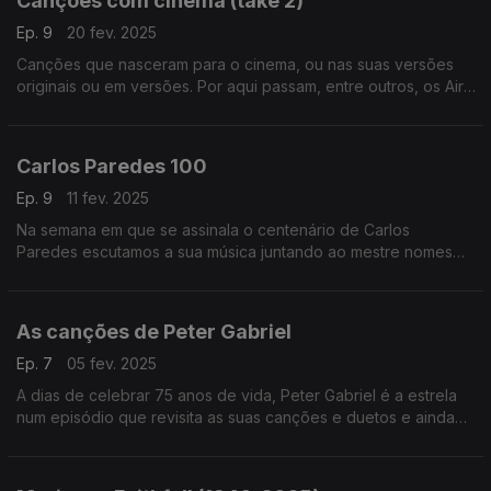
Canções com cinema (take 2)
Ep. 9
20 fev. 2025
Canções que nasceram para o cinema, ou nas suas versões
originais ou em versões. Por aqui passam, entre outros, os Air,
Franz Ferdinand, Bjork, Annie Lennox, Ofra Haza ou os My
Bloody Valentine, entre outros.
Carlos Paredes 100
Ep. 9
11 fev. 2025
Na semana em que se assinala o centenário de Carlos
Paredes escutamos a sua música juntando ao mestre nomes
como os Madredeus, Charlie Haden, o Kronos Quartet, os
Belle Chase Hotel, os Gaiteiros de Lisboa ou os Tantra.
As canções de Peter Gabriel
Ep. 7
05 fev. 2025
A dias de celebrar 75 anos de vida, Peter Gabriel é a estrela
num episódio que revisita as suas canções e duetos e ainda
versões, juntando nomes como Joni Mitchell, Robert Fripp ou
os Arcade Fire, entre outros.