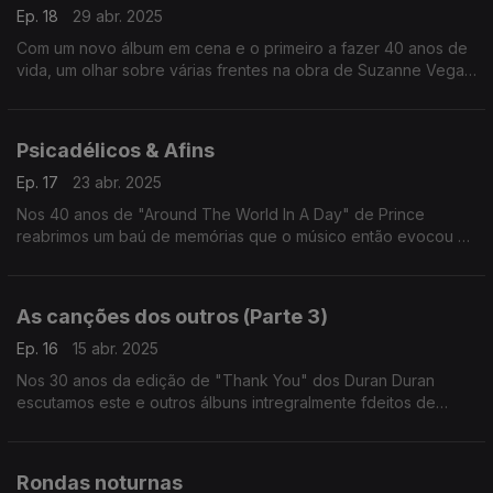
Ep. 18
29 abr. 2025
Com um novo álbum em cena e o primeiro a fazer 40 anos de
vida, um olhar sobre várias frentes na obra de Suzanne Vega
entre versões, colaborações e as suas próprias canções.
Psicadélicos & Afins
Ep. 17
23 abr. 2025
Nos 40 anos de "Around The World In A Day" de Prince
reabrimos um baú de memórias que o músico então evocou e
que quatro anos depois estariam a influenciar uma nova
geração de bandas.
As canções dos outros (Parte 3)
Ep. 16
15 abr. 2025
Nos 30 anos da edição de "Thank You" dos Duran Duran
escutamos este e outros álbuns intregralmente fdeitos de
versões editados na década de 90. Passam aqui nomes como
os de Annie Lennox, Renato Russo ou Elvis Costello.
Rondas noturnas