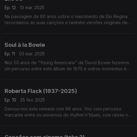
Ep. 12
13 mar. 2025
Na passagem de 80 anos sobre o nascimento de Elis Regina
recordamos as suas canções e também versões originais de
outras que a sua voz depois transformou. Edu Lobo, Millton
Nascimento ou Gilberto Gil passam por aqui.
Soul à la Bowie
Ep. 11
03 mar. 2025
Nos 50 anos de "Young Americans" de David Bowie fazemos
um percurso entre este álbum de 1975 e outros momentos em
que a soul, o funk e o rhythm'n'blues que marcaramn outros
discos seus.
Roberta Flack (1937-2025)
Ep. 10
25 fev. 2025
Deixou-nos esta semana com 88 anos. Voz com percurso
marcante entre os universos do rhythm'n'blues, com raízes no
jazze na folk e referência para o som 'quiet storm', Roberta
Flack é evocada neste episódio.