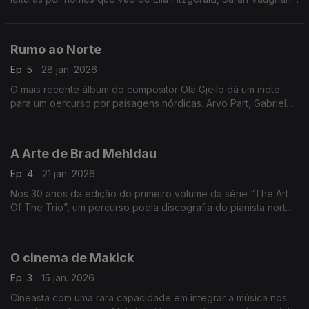
Miles Davis, Keith Jarrett, Isaac Stern à batuta de Simon Rattle.
Rumo ao Norte
Ep. 5
28 jan. 2026
O mais recente álbum do compositor Ola Gjeilo dá um mote
para um oercurso por paisagens nórdicas. Arvo Part, Gabriel
Olafs, Nils Peter Molvaer ou Jan Garbarek, entre outros,
passam por aqui.
A Arte de Brad Mehldau
Ep. 4
21 jan. 2026
Nos 30 anos da edição do primeiro volume da série “The Art
Of The Trio”, um percurso poela discografia do pianista norte-
americano Brad Mehldau.
O cinema de Makick
Ep. 3
15 jan. 2026
Cineasta com uma rara capacidade em integrar a música nos