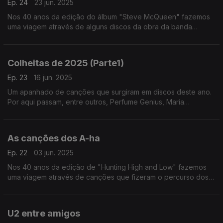
Ep. 24
23 jun. 2025
Nos 40 anos da edição do álbum "Steve McQueen" fazemos
uma viagem através de alguns discos da obra da banda
formada pelos irmãos MacAloon.
Colheitas de 2025 (Parte1)
Ep. 23
16 jun. 2025
Um apanhado de canções que surgiram em discos deste ano.
Por aqui passam, entre outros, Perfume Genius, Maria
Bethânia, Suzanne Vega, Lady Gaga, Ziferblat ou Panda Bear.
As canções dos A-ha
Ep. 22
03 jun. 2025
Nos 40 anos da edição de "Hunting High and Low" fazemos
uma viagem através de canções que fizeram o percurso dos
A-ha desde então.
U2 entre amigos