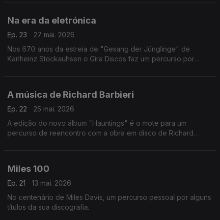
Na era da eletrónica
Ep. 23
27 mai. 2026
Nos 670 anos da estreia de "Gesang der Jünglinge" de
Karlheinz Stockauhsen o Gira Discos faz um percurso por
entre memórias da história da música eletrónica, que vai de
Olivier Messiaen os The Art Of Noise.
A música de Richard Barbieri
Ep. 22
25 mai. 2026
A edição do novo álbum "Hauntings" é o mote para um
percurso de reencontro com a obra em disco de Richard
Barbieri, que inclui memórias dos Japan, de velhas parcerias e
de antigos companheiros de trabalho.
Miles 100
Ep. 21
13 mai. 2026
No centenário de Miles Davis, um percurso pessoal por alguns
títulos da sua discografia.