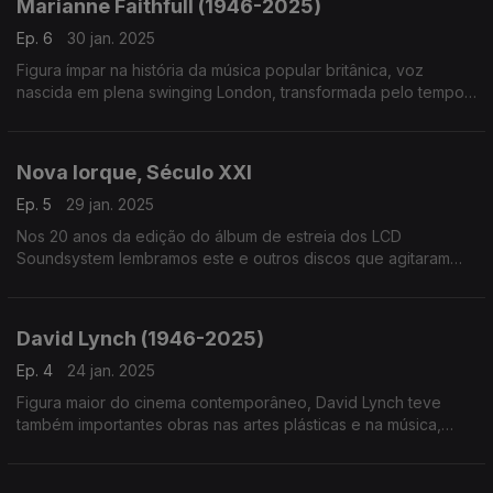
Marianne Faithfull (1946-2025)
Ep. 6
30 jan. 2025
Figura ímpar na história da música popular britânica, voz
nascida em plena swinging London, transformada pelo tempo
e pela vida, Marianne Faithfull é homenageada no dia em que
nos deixou, aos 78 anos
Nova Iorque, Século XXI
Ep. 5
29 jan. 2025
Nos 20 anos da edição do álbum de estreia dos LCD
Soundsystem lembramos este e outros discos que agitaram
Nova Iorque na primeira década do século. Por aqui passam
Strokes, TV On The Radio ou Fischerspooner, entre outros
David Lynch (1946-2025)
Ep. 4
24 jan. 2025
Figura maior do cinema contemporâneo, David Lynch teve
também importantes obras nas artes plásticas e na música,
neste último caso ora através de ligações ao cinema e TV ora
em discos que editou com vários parceiros.