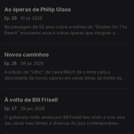
As óperas de Philip Glass
Ep. 29
10 jul. 2026
Na passagem de 50 anos sobre a estreia de "Einstein On The
Beach" evocamos essa e outras óperas que integram o
percurso do compositor norte-americano.
Novos caminhos
Ep. 28
06 jul. 2026
A edição de "Lithic" de Laura Misch dá o mote para a
descoberta de novos valores em várias linhas da frente da
música dos nosso dias.
À volta de Bill Frisell
Ep. 27
29 jun. 2026
O guitarrista norte-americano Bill Frisell tem vindo a criar uma
das obras mais férteis e diversas do jazz contemporâneo.