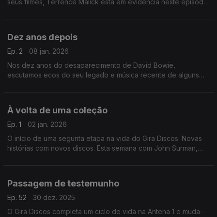
seus filmes, Terrence Malick está em evidência neste episódio
onde escutamos música originbal e peças gravadas que usou
no seu cinema.
Dez anos depois
Ep. 2
08 jan. 2026
Nos dez anos do desaparecimento de David Bowie,
escutamos ecos do seu legado e música recente de alguns
colaboradores seus. Ouvimos Philip Glass, Maria Schneider ou
Donny McCaslin, entre outros.
À volta de uma coleção
Ep. 1
02 jan. 2026
O início de uma segunta etapa na vida do Gira Discos. Novas
histórias com novos discos. Esta semana com John Surman,
Anja Lechner, Nina Simone, Valentin Silvestrov ou Brian Eno,
entre outros.
Passagem de testemunho
Ep. 52
30 dez. 2025
O Gira Discos completa um ciclo de vida na Antena 1 e muda-