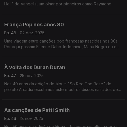
Hell" de Vangelis, um olhar por pioneiros como Raymond
Scott, Delia Derbyshire ou Tomita, entre outros.
França Pop nos anos 80
Ep. 48
02 dez. 2025
Uma viagem entre canções pop francesas nascidas nos 80s.
Por aqui passam Etienne Daho. Indochine, Manu Negra ou os
Les Rita Mitsouko, entre outros.
À volta dos Duran Duran
Ep. 47
25 nov. 2025
Nos 40 anos da edição do álbum "So Red The Rose" do
projeto Arcadia escutamos este e outros discos nascidos de
aventuras em paralelo de elementos dos Duran Duran.
As canções de Patti Smith
Ep. 46
18 nov. 2025
Nos 50 anos da edição de Horses fazemos um olhar sobre a