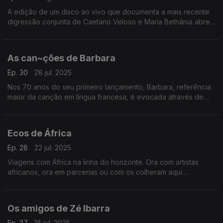
A edição de um disco ao vivo que documenta a mais recente
digressão conjunta de Caetano Veloso e Maria Bethânia abre
caminho a histórias entre os dois que se contam com canções.
As can~ções de Barbara
Ep. 30
28 jul. 2025
Nos 70 anos do seu primeiro lançamento, Barbara, referência
maior da canção em língua francesa, é evocada através de
vozes de outras gerações.
Ecos de África
Ep. 28
22 jul. 2025
Viagens com África na linha do horizonte. Ora com artistas
africanos, ora em parcerias ou com os colheram aqui
influências: Baaba Maal, Cesária Évora e Yossou N'Dour, entre
outros.
Os amigos de Zé Ibarra
Ep. 27
18 jul. 2025