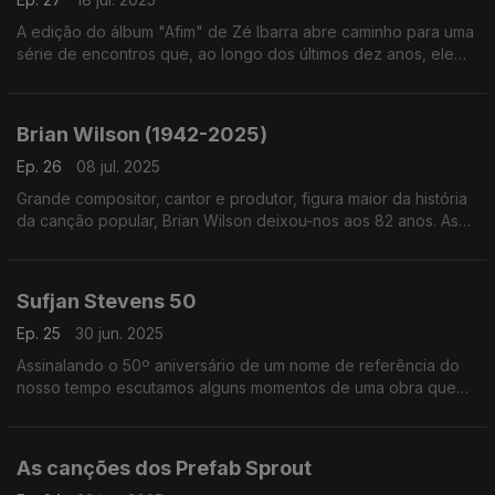
A edição do álbum "Afim" de Zé Ibarra abre caminho para uma
série de encontros que, ao longo dos últimos dez anos, ele
mesmo foi assinando na companhia de artistas e ainda bandas
como os Dônica ou Bala Desejo.
Brian Wilson (1942-2025)
Ep. 26
08 jul. 2025
Grande compositor, cantor e produtor, figura maior da história
da canção popular, Brian Wilson deixou-nos aos 82 anos. As
suas canções, algumas em versões, são o tutano deste
episódio.
Sufjan Stevens 50
Ep. 25
30 jun. 2025
Assinalando o 50º aniversário de um nome de referência do
nosso tempo escutamos alguns momentos de uma obra que
cruza os universos dos discos e dos palcos com o trabalho
para o cinema.
As canções dos Prefab Sprout