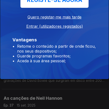
REGISTE-SE AGORA
Quantas vezes os arranjos de cordas deram outras cores a
canções pop... O percurso faz-se entre nomes como os
Beatles, Björk ou Kate Bush e grupos como o Balanescu
Quartet e o Brodsky Quartet, entre outros.
Quero registar-me mais tarde
Pop Dell'Arte 40
Entrar (utilizadores registados)
Ep. 39
30 set. 2025
Os Pop Dell'Arte formaram-se em 1985 com o Concurso de
Vantagens
Música Moderna do Rock Rendez Vous na mira dos seus
Retome o conteúdo a partir de onde ficou,
objetivos. Quarenta anos depois fazemos um percurso entre
nos seus dispositivos;
discos de uma obra ímpar da música portuguesa.
Guarde programas favoritos;
Aceda à sua área pessoal;
Bowie no Século XXI
Ep. 38
23 set. 2025
Escutamos os conteúdos de uma nova caixa que junta
gravações de David Bowie que surgiram em disco entre 2002
e 2016.
As canções de Neil Hannon
Ep. 37
15 set. 2025