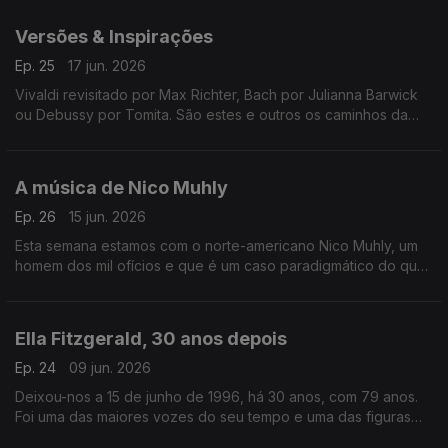
Versões & Inspirações
Ep. 25
17 jun. 2026
Vivaldi revisitado por Max Richter, Bach por Julianna Barwick
ou Debussy por Tomita. São estes e outros os caminhos da
música neste episódio.
A música de Nico Muhly
Ep. 26
15 jun. 2026
Esta semana estamos com o norte-americano Nico Muhly, um
homem dos mil ofícios e que é um caso paradigmático do que
significa ser um músico do século XXI.
Ella Fitzgerald, 30 anos depois
Ep. 24
09 jun. 2026
Deixou-nos a 15 de junho de 1996, há 30 anos, com 79 anos.
Foi uma das maiores vozes do seu tempo e uma das figuras
com mais vasta discografia da história do jazz vocal.