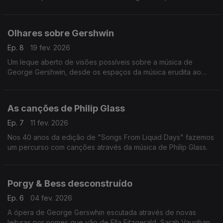
legou um conjunto de livro.
Olhares sobre Gershwin
Ep. 8
19 fev. 2026
Um leque aberto de visões possíveis sobre a música de
George Gershwin, desde os espaços da música erudita ao
jazz, sem esquecer a música popular.
As canções de Philip Glass
Ep. 7
11 fev. 2026
Nos 40 anos da edição de "Songs From Liquid Days" fazemos
um percurso com canções através da música de Philip Glass.
Porgy & Bess desconstruído
Ep. 6
04 fev. 2026
A ópera de George Gerswhin escutada através de novas
leituras por nomes que vão de Ella Fitzgerald, Sarah Vaughan,