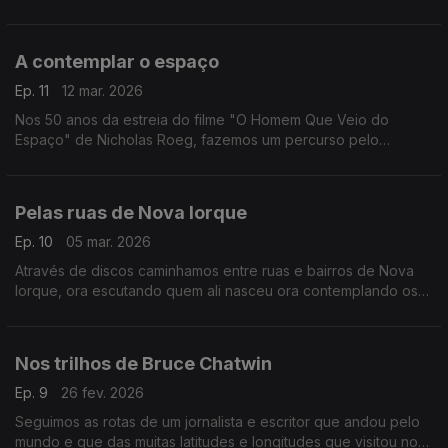
entre outras obras, o colossal "Sleep" (2015).
A contemplar o espaço
Ep. 11
12 mar. 2026
Nos 50 anos da estreia do filme "O Homem Que Veio do
Espaço" de Nicholas Roeg, fazemos um percurso pelo
universo com a música de Alan Hovhaness, Brian Eno, Vangelis
ou Gustav Holst, entre outros.
Pelas ruas de Nova Iorque
Ep. 10
05 mar. 2026
Através de discos caminhamos entre ruas e bairros de Nova
Iorque, ora escutando quem ali nasceu ora contemplando os
olhares dos que a visitaram.
Nos trilhos de Bruce Chatwin
Ep. 9
26 fev. 2026
Seguimos as rotas de um jornalista e escritor que andou pelo
mundo e que das muitas latitudes e longitudes que visitou nos