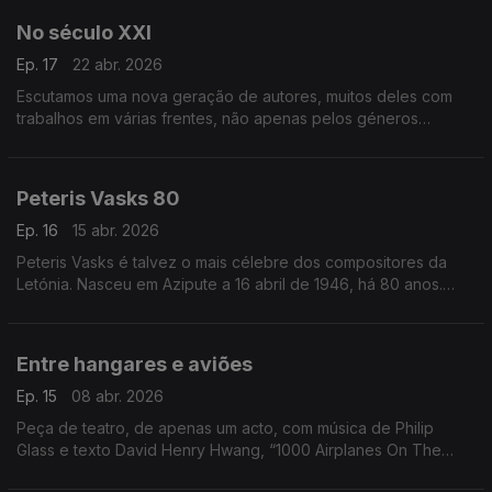
No século XXI
Ep. 17
22 abr. 2026
Escutamos uma nova geração de autores, muitos deles com
trabalhos em várias frentes, não apenas pelos géneros
musicais diversos, mas também pelo modo como se adaptam
aos discos, aos palcos e ao aduivisual.
Peteris Vasks 80
Ep. 16
15 abr. 2026
Peteris Vasks é talvez o mais célebre dos compositores da
Letónia. Nasceu em Azipute a 16 abril de 1946, há 80 anos.
Este episódio dá a escutar alguma da sua música.
Entre hangares e aviões
Ep. 15
08 abr. 2026
Peça de teatro, de apenas um acto, com música de Philip
Glass e texto David Henry Hwang, “1000 Airplanes On The
Roof" tem nova gravação.