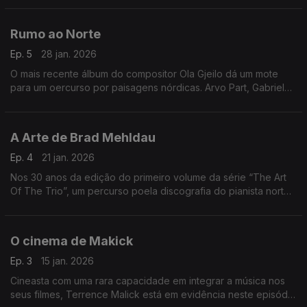
Rumo ao Norte
Ep. 5
28 jan. 2026
O mais recente álbum do compositor Ola Gjeilo dá um mote
para um oercurso por paisagens nórdicas. Arvo Part, Gabriel
Olafs, Nils Peter Molvaer ou Jan Garbarek, entre outros,
passam por aqui.
A Arte de Brad Mehldau
Ep. 4
21 jan. 2026
Nos 30 anos da edição do primeiro volume da série “The Art
Of The Trio”, um percurso poela discografia do pianista norte-
americano Brad Mehldau.
O cinema de Makick
Ep. 3
15 jan. 2026
Cineasta com uma rara capacidade em integrar a música nos
seus filmes, Terrence Malick está em evidência neste episódio