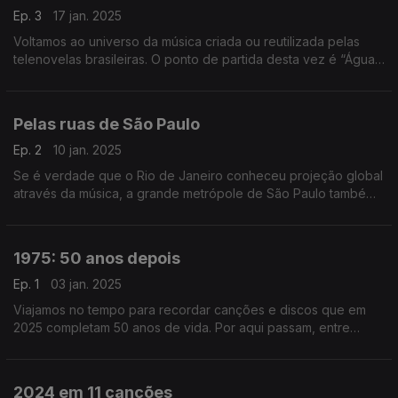
Ep. 3
17 jan. 2025
Voltamos ao universo da música criada ou reutilizada pelas
telenovelas brasileiras. O ponto de partida desta vez é “Água
Viva”, de 1980, onde ouvimos Baby Consuelo, Gal Costa ou
João Gilberto, entre outros.
Pelas ruas de São Paulo
Ep. 2
10 jan. 2025
Se é verdade que o Rio de Janeiro conheceu projeção global
através da música, a grande metrópole de São Paulo também
tem uma vasta coleção de figuras e retratos no mundo das
canções.
1975: 50 anos depois
Ep. 1
03 jan. 2025
Viajamos no tempo para recordar canções e discos que em
2025 completam 50 anos de vida. Por aqui passam, entre
outros, David Bowie, Ney Matogrosso, a Banda do Casaco
ou Donna Summer.
2024 em 11 canções