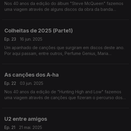
Nos 40 anos da edição do álbum "Steve McQueen" fazemos
uma viagem através de alguns discos da obra da banda
formada pelos irmãos MacAloon.
Colheitas de 2025 (Parte1)
Ep. 23
16 jun. 2025
Um apanhado de canções que surgiram em discos deste ano.
Por aqui passam, entre outros, Perfume Genius, Maria
Bethânia, Suzanne Vega, Lady Gaga, Ziferblat ou Panda Bear.
As canções dos A-ha
Ep. 22
03 jun. 2025
Nos 40 anos da edição de "Hunting High and Low" fazemos
uma viagem através de canções que fizeram o percurso dos
A-ha desde então.
U2 entre amigos
Ep. 21
21 mai. 2025