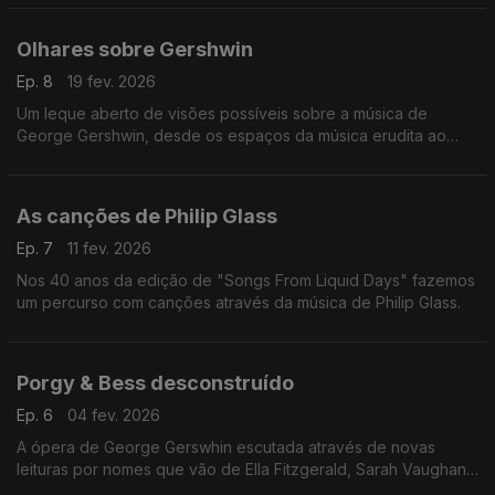
Olhares sobre Gershwin
Ep. 8
19 fev. 2026
Um leque aberto de visões possíveis sobre a música de
George Gershwin, desde os espaços da música erudita ao
jazz, sem esquecer a música popular.
As canções de Philip Glass
Ep. 7
11 fev. 2026
Nos 40 anos da edição de "Songs From Liquid Days" fazemos
um percurso com canções através da música de Philip Glass.
Porgy & Bess desconstruído
Ep. 6
04 fev. 2026
A ópera de George Gerswhin escutada através de novas
leituras por nomes que vão de Ella Fitzgerald, Sarah Vaughan,
Miles Davis, Keith Jarrett, Isaac Stern à batuta de Simon Rattle.