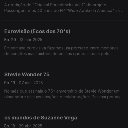
A reedição de "Original Soundtrscks Vol 1" do projeto
Passengers e os 40 anos do EP "Wide Awake In America" são
ponto de partida para uma série de reencontros em volta dos
U2 e seus colaboradores.
Eurovisão (Ecos dos 70's)
Ep. 20
13 mai. 2025
Em semana eurovisiva fazemos um percurso entre memórias
de canções mas também de artistas que passaram pelo
concurso nos anos 70. Escutamos, entre outros, Gigliola
Cinquetti, o Korni Grupa, Edwyn Collins ou os Abba.
Stevie Wonder 75
Ep. 19
07 mai. 2025
No mês que assinala o 75º aniversário de Stevie Wonder um
olhar sobre as suas canções e colaborações. Passam por aqui
Robert Flack, George Michael, Djavan, Michael Jackson ou o
próprio Stevie Wonder, entre outros,
os mundos de Suzanne Vega
Ep. 18
29 abr. 2025