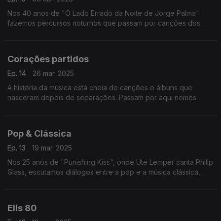
Nos 40 anos de "O Lado Errado da Noite de Jorge Palma"
fazemos percursos noturnos que passam por canções dos
Depeche Mode, Dalida, Smashing Pumpkins, Caetano Veloso
ou de Fausto, entre outros.
Corações partidos
Ep. 14
26 mar. 2025
A história da música está cheia de canções e álbuns que
nasceram depois de separações. Passam por aqui nomes
como Panda Bear, Beck, Maria Bethânia ou Nantes, entre
outros.
Pop & Clássica
Ep. 13
19 mar. 2025
Nos 25 anos de "Punishing Kiss", onde Ute Lemper canta Philip
Glass, escutamos diálogos entre a pop e a música clássica,
juntando nomes como os de Sting, Prokofiev, Catherine Ringer
ou Mahler, entre outros.
Elis 80