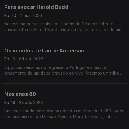
Para evocar Harold Budd
Ep. 20
11 mai. 2026
Na semana que assinala a passagem de 90 anos sobre o
nascimento de Harold Budd, um percurso entre discos de um
dos mestres da 'ambient music'.
Os mundos de Laurie Anderson
Ep. 19
04 mai. 2026
A poucas semanas do regresso a Portugal e a dias do
lançamento de um disco gravado ao vivo, fazemos um trilho
de (re)descobertas por entre a obra de Laurie Anderson.
Nos anos 80
Ep. 18
28 abr. 2026
Uma caminhada entre discos editados na década de 80 evoca
nomes como os de Michael Nyman, Meredith Monk, John
Adams. António Emiliano, Wim Mertens, Hector Zazou ou os
Dead Can Dance.