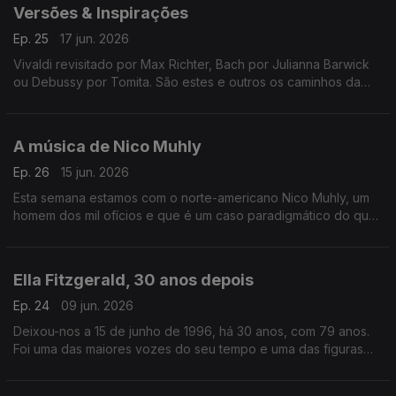
Versões & Inspirações
Ep. 25
17 jun. 2026
Vivaldi revisitado por Max Richter, Bach por Julianna Barwick
ou Debussy por Tomita. São estes e outros os caminhos da
música neste episódio.
A música de Nico Muhly
Ep. 26
15 jun. 2026
Esta semana estamos com o norte-americano Nico Muhly, um
homem dos mil ofícios e que é um caso paradigmático do que
significa ser um músico do século XXI.
Ella Fitzgerald, 30 anos depois
Ep. 24
09 jun. 2026
Deixou-nos a 15 de junho de 1996, há 30 anos, com 79 anos.
Foi uma das maiores vozes do seu tempo e uma das figuras
com mais vasta discografia da história do jazz vocal.