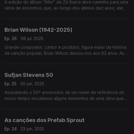
A edição do álbum "Afim" de Zé Ibarra abre caminho para uma
série de encontros que, ao longo dos últimos dez anos, ele
mesmo foi assinando na companhia de artistas e ainda bandas
como os Dônica ou Bala Desejo.
Brian Wilson (1942-2025)
Ep. 26
08 jul. 2025
Grande compositor, cantor e produtor, figura maior da história
da canção popular, Brian Wilson deixou-nos aos 82 anos. As
suas canções, algumas em versões, são o tutano deste
episódio.
Sufjan Stevens 50
Ep. 25
30 jun. 2025
Assinalando o 50º aniversário de um nome de referência do
nosso tempo escutamos alguns momentos de uma obra que
cruza os universos dos discos e dos palcos com o trabalho
para o cinema.
As canções dos Prefab Sprout
Ep. 24
23 jun. 2025