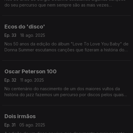
do seu percurso que nem sempre são as mais vezes
recordadas.
Ecos do 'disco'
Ep. 33
18 ago. 2025
Nos 50 anos da edição do álbum "Love To Love You Baby" de
Donna Summer escutamos canções que fizeram a história do
'disco' em versões talvez inesperadas.
Oscar Peterson 100
Ep. 32
11 ago. 2025
No centenário do nascimento de um dos maiores vultos da
história do jazz fazemos um percurso por discos pelos quais
passa uma miltidão de colaboradores, entre instrumentistas e
vocalistas.
Dois irmãos
Ep. 31
05 ago. 2025