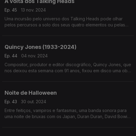
À volta dos Talking Heads
Ep. 45
13 nov. 2024
Uma incursão pelo universo dos Talking Heads pode olhar
pelos percursos a solo dos seus quatro elementos ou pelas
versões que outros têm criado a partir das suas canções. Por
aqui passam Lorde ou Angelique Kidjo.
Quincy Jones (1933-2024)
Ep. 44
04 nov. 2024
Compositor, produtor e editor discográfico, Quincy Jones, que
nos deixou esta semana com 91 anos, fixou em disco uma obra
tanto feita em nome próprio como em discos que nasceram de
diversas colaborações.
Noite de Halloween
Ep. 43
30 out. 2024
Entre feitiços, vampiros e fantasmas, uma banda sonora para
uma noite de bruxas com os Japan, Duran Duran, David Bowie,
Lana del Rey, Rockwell ou Rita Lee, entre outros.