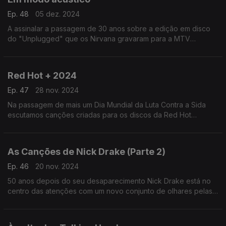
Ep. 48
05 dez. 2024
A assinalar a passagem de 30 anos sobre a edição em disco
do "Unplugged" que os Nirvana gravaram para a MTV
recuperamos esse e outros episódios em que os músicos
deram novas vidas às suas canções mas sem os fios ligados.
Red Hot + 2024
Ep. 47
28 nov. 2024
Na passagem de mais um Dia Mundial da Luta Contra a Sida
escutamos canções criadas para os discos da Red Hot
Organisation, destacando o recente "Transa", que procura
também combater a transfobia.
As Canções de Nick Drake (Parte 2)
Ep. 46
20 nov. 2024
50 anos depois do seu desaparecimento Nick Drake está no
centro das atenções com um novo conjunto de olhares pelas
heranças do seu cancioneiro. Por aqui passam John Grant,
Green Gartside ou Vashty Bunyan, entre outros.