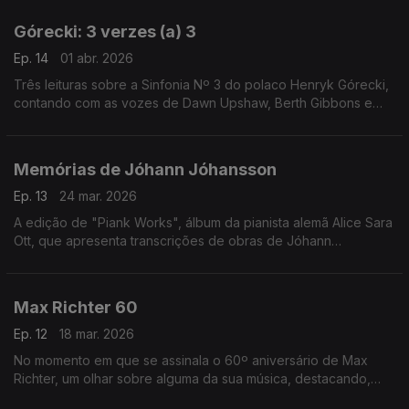
Górecki: 3 verzes (a) 3
Ep. 14
01 abr. 2026
Três leituras sobre a Sinfonia Nº 3 do polaco Henryk Górecki,
contando com as vozes de Dawn Upshaw, Berth Gibbons e
Lisa Gerrard.
Memórias de Jóhann Jóhansson
Ep. 13
24 mar. 2026
A edição de "Piank Works", álbum da pianista alemã Alice Sara
Ott, que apresenta transcrições de obras de Jóhann
Jóhansson, é o mote para uma incursão por ecos da música
do compositor islandês.
Max Richter 60
Ep. 12
18 mar. 2026
No momento em que se assinala o 60º aniversário de Max
Richter, um olhar sobre alguma da sua música, destacando,
entre outras obras, o colossal "Sleep" (2015).