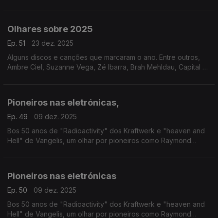
passagem de testemunho ouvem-se Philip Glass, Nina Simone,
David Bowie ou o Kronos Quartet, entre outros
Olhares sobre 2025
Ep. 51
23 dez. 2025
Alguns discos e canções que marcaram o ano. Entre outros,
Ambre Ciel, Suzanne Vega, Zé Ibarra, Brah Mehldau, Capital da
Bulgária ou Nation of Language.
Pioneiros nas eletrónicas,
Ep. 49
09 dez. 2025
Bos 50 anos de "Radioactivity" dos Kraftwerk e "heaven and
Hell" de Vangelis, um olhar por pioneiros como Raymond
Scott, Delia Derbyshire ou Tomita, entre outros.
Pioneiros nas eletrónicas
Ep. 50
09 dez. 2025
Bos 50 anos de "Radioactivity" dos Kraftwerk e "heaven and
Hell" de Vangelis, um olhar por pioneiros como Raymond