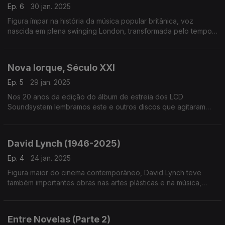
Ep. 6
30 jan. 2025
Figura ímpar na história da música popular britânica, voz
nascida em plena swinging London, transformada pelo tempo
e pela vida, Marianne Faithfull é homenageada no dia em que
nos deixou, aos 78 anos
Nova Iorque, Século XXI
Ep. 5
29 jan. 2025
Nos 20 anos da edição do álbum de estreia dos LCD
Soundsystem lembramos este e outros discos que agitaram
Nova Iorque na primeira década do século. Por aqui passam
Strokes, TV On The Radio ou Fischerspooner, entre outros
David Lynch (1946-2025)
Ep. 4
24 jan. 2025
Figura maior do cinema contemporâneo, David Lynch teve
também importantes obras nas artes plásticas e na música,
neste último caso ora através de ligações ao cinema e TV ora
em discos que editou com vários parceiros.
Entre Novelas (Parte 2)