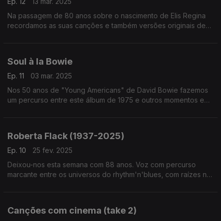
Ep. 12
13 mar. 2025
Na passagem de 80 anos sobre o nascimento de Elis Regina
recordamos as suas canções e também versões originais de
outras que a sua voz depois transformou. Edu Lobo, Millton
Nascimento ou Gilberto Gil passam por aqui.
Soul à la Bowie
Ep. 11
03 mar. 2025
Nos 50 anos de "Young Americans" de David Bowie fazemos
um percurso entre este álbum de 1975 e outros momentos em
que a soul, o funk e o rhythm'n'blues que marcaramn outros
discos seus.
Roberta Flack (1937-2025)
Ep. 10
25 fev. 2025
Deixou-nos esta semana com 88 anos. Voz com percurso
marcante entre os universos do rhythm'n'blues, com raízes no
jazze na folk e referência para o som 'quiet storm', Roberta
Flack é evocada neste episódio.
Canções com cinema (take 2)