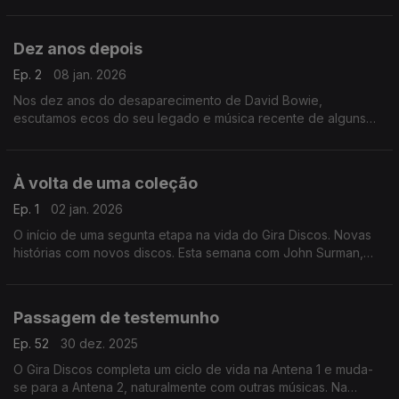
onde escutamos música originbal e peças gravadas que usou
no seu cinema.
Dez anos depois
Ep. 2
08 jan. 2026
Nos dez anos do desaparecimento de David Bowie,
escutamos ecos do seu legado e música recente de alguns
colaboradores seus. Ouvimos Philip Glass, Maria Schneider ou
Donny McCaslin, entre outros.
À volta de uma coleção
Ep. 1
02 jan. 2026
O início de uma segunta etapa na vida do Gira Discos. Novas
histórias com novos discos. Esta semana com John Surman,
Anja Lechner, Nina Simone, Valentin Silvestrov ou Brian Eno,
entre outros.
Passagem de testemunho
Ep. 52
30 dez. 2025
O Gira Discos completa um ciclo de vida na Antena 1 e muda-
se para a Antena 2, naturalmente com outras músicas. Na