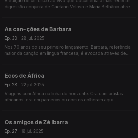
A edição de um disco ao vivo que documenta a mais recente
digressão conjunta de Caetano Veloso e Maria Bethânia abre
caminho a histórias entre os dois que se contam com canções.
As can~ções de Barbara
Ep. 30
28 jul. 2025
Nos 70 anos do seu primeiro lançamento, Barbara, referência
maior da canção em língua francesa, é evocada através de
vozes de outras gerações.
Ecos de África
Ep. 28
22 jul. 2025
Viagens com África na linha do horizonte. Ora com artistas
africanos, ora em parcerias ou com os colheram aqui
influências: Baaba Maal, Cesária Évora e Yossou N'Dour, entre
outros.
Os amigos de Zé Ibarra
Ep. 27
18 jul. 2025