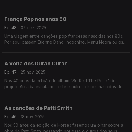
Scott, Delia Derbyshire ou Tomita, entre outros.
França Pop nos anos 80
Ep. 48
02 dez. 2025
Uma viagem entre canções pop francesas nascidas nos 80s.
Por aqui passam Etienne Daho. Indochine, Manu Negra ou os
Les Rita Mitsouko, entre outros.
À volta dos Duran Duran
Ep. 47
25 nov. 2025
Nos 40 anos da edição do álbum "So Red The Rose" do
projeto Arcadia escutamos este e outros discos nascidos de
aventuras em paralelo de elementos dos Duran Duran.
As canções de Patti Smith
Ep. 46
18 nov. 2025
Nos 50 anos da edição de Horses fazemos um olhar sobre a
obra de Patti Smith, passando por esse e outros dos seus