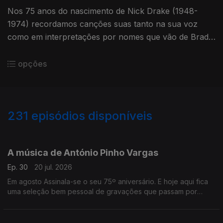
Nos 75 anos do nascimento de Nick Drake (1948-
1974) recordamos canções suas tanto na sua voz
como em interpretações por nomes que vão de Brad
Mehldau e No-Man até Claudia Brucken ou Beautufy
Junkyards.
opções
231
episódios disponíveis
926690
908313
891984
873077
855007
832498
815102
795140
778931
A música de António Pinho Vargas
Ep. 30
20 jul. 2026
Em agosto Assinala-se o seu 75º aniversário. E hoje aqui fica
uma seleção bem pessoal de gravações que passam por
várias etapas da sua discografia.