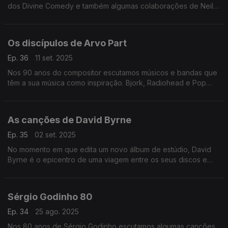
dos Divine Comedy e também algumas colaborações de Neil
Hannom com figuras como Rodrigo Leão, Ute Lemper ou Yann
Tiersenn.
Os discípulos de Arvo Part
Ep. 36
11 set. 2025
Nos 90 anos do compositor escutamos músicos e bandas que
têm a sua música como inspiração. Bjork, Radiohead e Pop
Dell'Arte passam por aqui.
As canções de David Byrne
Ep. 35
02 set. 2025
No momento em que edita um novo álbum de estúdio, David
Byrne é o epicentro de uma viagem entre os seus discos e
muitas colaborações, por onde passam Marisa Monte ou
Caetano Veloso, entre outros.
Sérgio Godinho 80
Ep. 34
25 ago. 2025
Nos 80 anos de Sérgio Godinho escutamos algumas canções