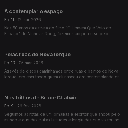
A contemplar o espaço
Ep. 11
12 mar. 2026
Nos 50 anos da estreia do filme "O Homem Que Veio do
Espaço" de Nicholas Roeg, fazemos um percurso pelo
universo com a música de Alan Hovhaness, Brian Eno, Vangelis
ou Gustav Holst, entre outros.
Pelas ruas de Nova Iorque
Ep. 10
05 mar. 2026
Através de discos caminhamos entre ruas e bairros de Nova
Iorque, ora escutando quem ali nasceu ora contemplando os
olhares dos que a visitaram.
Nos trilhos de Bruce Chatwin
Ep. 9
26 fev. 2026
Seguimos as rotas de um jornalista e escritor que andou pelo
mundo e que das muitas latitudes e longitudes que visitou nos
legou um conjunto de livro.