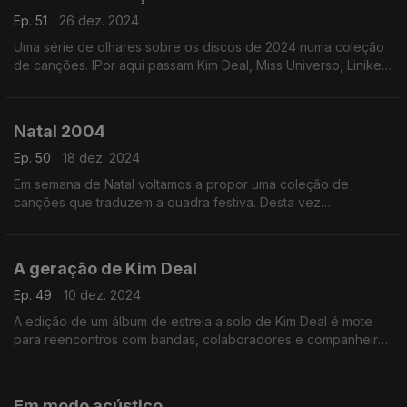
Ep. 51
26 dez. 2024
Uma série de olhares sobre os discos de 2024 numa coleção
de canções. IPor aqui passam Kim Deal, Miss Universo, Liniker,
Vera Sola, Malu Maria, Lady Gaga ou Vampire Weekend, entre
outros.
Natal 2004
Ep. 50
18 dez. 2024
Em semana de Natal voltamos a propor uma coleção de
canções que traduzem a quadra festiva. Desta vez
escutramos, entre outros, nomes com os de Sufjan Stevens,
The Bird and The Bee, Fleet Foxes ou Pop dell'Arte.
A geração de Kim Deal
Ep. 49
10 dez. 2024
A edição de um álbum de estreia a solo de Kim Deal é mote
para reencontros com bandas, colaboradores e companheiros
que ajudaram a criar paisagens indie entre finais dos anos 80
e os anos 90.
Em modo acústico