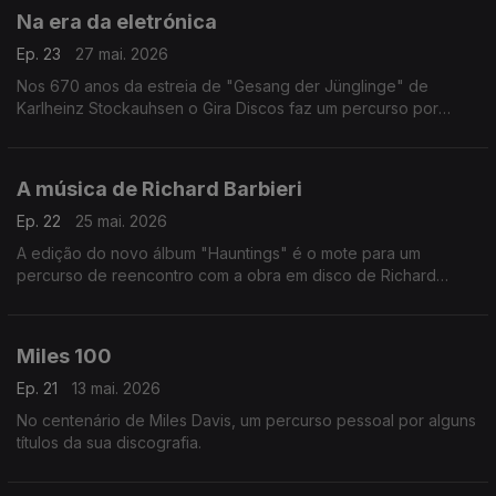
Na era da eletrónica
Ep. 23
27 mai. 2026
Nos 670 anos da estreia de "Gesang der Jünglinge" de
Karlheinz Stockauhsen o Gira Discos faz um percurso por
entre memórias da história da música eletrónica, que vai de
Olivier Messiaen os The Art Of Noise.
A música de Richard Barbieri
Ep. 22
25 mai. 2026
A edição do novo álbum "Hauntings" é o mote para um
percurso de reencontro com a obra em disco de Richard
Barbieri, que inclui memórias dos Japan, de velhas parcerias e
de antigos companheiros de trabalho.
Miles 100
Ep. 21
13 mai. 2026
No centenário de Miles Davis, um percurso pessoal por alguns
títulos da sua discografia.