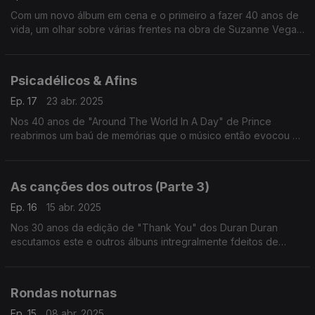
Com um novo álbum em cena e o primeiro a fazer 40 anos de
vida, um olhar sobre várias frentes na obra de Suzanne Vega
entre versões, colaborações e as suas próprias canções.
Psicadélicos & Afins
Ep. 17
23 abr. 2025
Nos 40 anos de "Around The World In A Day" de Prince
reabrimos um baú de memórias que o músico então evocou e
que quatro anos depois estariam a influenciar uma nova
geração de bandas.
As canções dos outros (Parte 3)
Ep. 16
15 abr. 2025
Nos 30 anos da edição de "Thank You" dos Duran Duran
escutamos este e outros álbuns intregralmente fdeitos de
versões editados na década de 90. Passam aqui nomes como
os de Annie Lennox, Renato Russo ou Elvis Costello.
Rondas noturnas
Ep. 15
08 abr. 2025