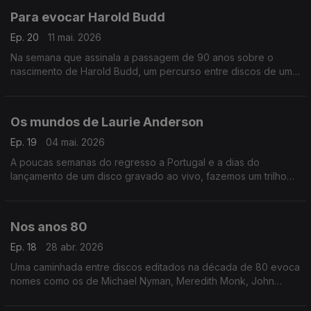
Para evocar Harold Budd
Ep. 20
11 mai. 2026
Na semana que assinala a passagem de 90 anos sobre o
nascimento de Harold Budd, um percurso entre discos de um
dos mestres da 'ambient music'.
Os mundos de Laurie Anderson
Ep. 19
04 mai. 2026
A poucas semanas do regresso a Portugal e a dias do
lançamento de um disco gravado ao vivo, fazemos um trilho
de (re)descobertas por entre a obra de Laurie Anderson.
Nos anos 80
Ep. 18
28 abr. 2026
Uma caminhada entre discos editados na década de 80 evoca
nomes como os de Michael Nyman, Meredith Monk, John
Adams. António Emiliano, Wim Mertens, Hector Zazou ou os
Dead Can Dance.