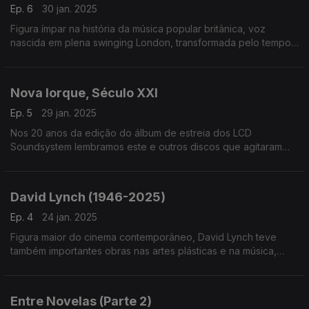
Ep. 6
30 jan. 2025
Figura ímpar na história da música popular britânica, voz
nascida em plena swinging London, transformada pelo tempo
e pela vida, Marianne Faithfull é homenageada no dia em que
nos deixou, aos 78 anos
Nova Iorque, Século XXI
Ep. 5
29 jan. 2025
Nos 20 anos da edição do álbum de estreia dos LCD
Soundsystem lembramos este e outros discos que agitaram
Nova Iorque na primeira década do século. Por aqui passam
Strokes, TV On The Radio ou Fischerspooner, entre outros
David Lynch (1946-2025)
Ep. 4
24 jan. 2025
Figura maior do cinema contemporâneo, David Lynch teve
também importantes obras nas artes plásticas e na música,
neste último caso ora através de ligações ao cinema e TV ora
em discos que editou com vários parceiros.
Entre Novelas (Parte 2)