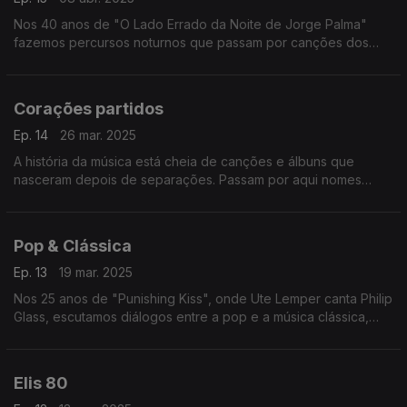
Nos 40 anos de "O Lado Errado da Noite de Jorge Palma"
fazemos percursos noturnos que passam por canções dos
Depeche Mode, Dalida, Smashing Pumpkins, Caetano Veloso
ou de Fausto, entre outros.
Corações partidos
Ep. 14
26 mar. 2025
A história da música está cheia de canções e álbuns que
nasceram depois de separações. Passam por aqui nomes
como Panda Bear, Beck, Maria Bethânia ou Nantes, entre
outros.
Pop & Clássica
Ep. 13
19 mar. 2025
Nos 25 anos de "Punishing Kiss", onde Ute Lemper canta Philip
Glass, escutamos diálogos entre a pop e a música clássica,
juntando nomes como os de Sting, Prokofiev, Catherine Ringer
ou Mahler, entre outros.
Elis 80