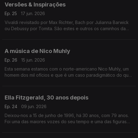
Versões & Inspirações
Ep. 25
17 jun. 2026
Vivaldi revisitado por Max Richter, Bach por Julianna Barwick
ou Debussy por Tomita. São estes e outros os caminhos da
música neste episódio.
A música de Nico Muhly
Ep. 26
15 jun. 2026
Esta semana estamos com o norte-americano Nico Muhly, um
homem dos mil ofícios e que é um caso paradigmático do que
significa ser um músico do século XXI.
Ella Fitzgerald, 30 anos depois
Ep. 24
09 jun. 2026
Deixou-nos a 15 de junho de 1996, há 30 anos, com 79 anos.
Foi uma das maiores vozes do seu tempo e uma das figuras
com mais vasta discografia da história do jazz vocal.