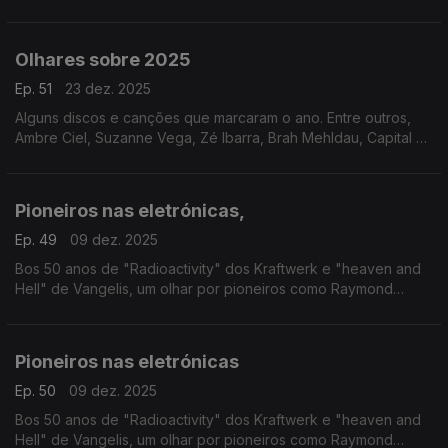
passagem de testemunho ouvem-se Philip Glass, Nina Simone,
David Bowie ou o Kronos Quartet, entre outros
Olhares sobre 2025
Ep. 51
23 dez. 2025
Alguns discos e canções que marcaram o ano. Entre outros,
Ambre Ciel, Suzanne Vega, Zé Ibarra, Brah Mehldau, Capital da
Bulgária ou Nation of Language.
Pioneiros nas eletrónicas,
Ep. 49
09 dez. 2025
Bos 50 anos de "Radioactivity" dos Kraftwerk e "heaven and
Hell" de Vangelis, um olhar por pioneiros como Raymond
Scott, Delia Derbyshire ou Tomita, entre outros.
Pioneiros nas eletrónicas
Ep. 50
09 dez. 2025
Bos 50 anos de "Radioactivity" dos Kraftwerk e "heaven and
Hell" de Vangelis, um olhar por pioneiros como Raymond