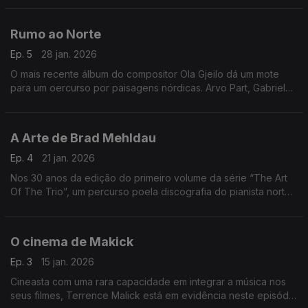
Rumo ao Norte
Ep. 5
28 jan. 2026
O mais recente álbum do compositor Ola Gjeilo dá um mote
para um oercurso por paisagens nórdicas. Arvo Part, Gabriel
Olafs, Nils Peter Molvaer ou Jan Garbarek, entre outros,
passam por aqui.
A Arte de Brad Mehldau
Ep. 4
21 jan. 2026
Nos 30 anos da edição do primeiro volume da série “The Art
Of The Trio”, um percurso poela discografia do pianista norte-
americano Brad Mehldau.
O cinema de Makick
Ep. 3
15 jan. 2026
Cineasta com uma rara capacidade em integrar a música nos
seus filmes, Terrence Malick está em evidência neste episódio