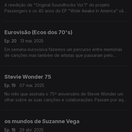
A reedição de "Original Soundtrscks Vol 1" do projeto
Passengers e os 40 anos do EP "Wide Awake In America" são
ponto de partida para uma série de reencontros em volta dos
U2 e seus colaboradores.
Eurovisão (Ecos dos 70's)
Ep. 20
13 mai. 2025
Em semana eurovisiva fazemos um percurso entre memórias
de canções mas também de artistas que passaram pelo
concurso nos anos 70. Escutamos, entre outros, Gigliola
Cinquetti, o Korni Grupa, Edwyn Collins ou os Abba.
Stevie Wonder 75
Ep. 19
07 mai. 2025
No mês que assinala o 75º aniversário de Stevie Wonder um
olhar sobre as suas canções e colaborações. Passam por aqui
Robert Flack, George Michael, Djavan, Michael Jackson ou o
próprio Stevie Wonder, entre outros,
os mundos de Suzanne Vega
Ep. 18
29 abr. 2025