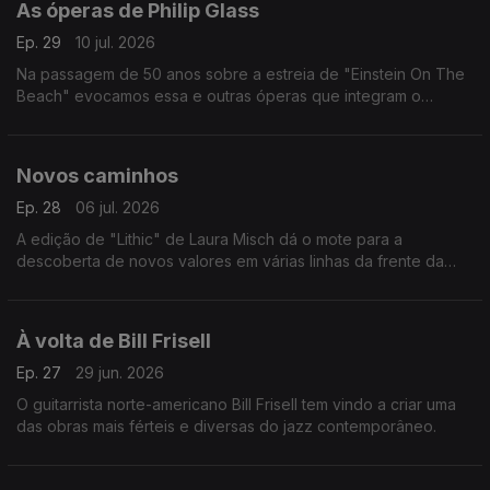
As óperas de Philip Glass
Ep. 29
10 jul. 2026
Na passagem de 50 anos sobre a estreia de "Einstein On The
Beach" evocamos essa e outras óperas que integram o
percurso do compositor norte-americano.
Novos caminhos
Ep. 28
06 jul. 2026
A edição de "Lithic" de Laura Misch dá o mote para a
descoberta de novos valores em várias linhas da frente da
música dos nosso dias.
À volta de Bill Frisell
Ep. 27
29 jun. 2026
O guitarrista norte-americano Bill Frisell tem vindo a criar uma
das obras mais férteis e diversas do jazz contemporâneo.