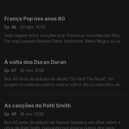
Scott, Delia Derbyshire ou Tomita, entre outros.
França Pop nos anos 80
Ep. 48
02 dez. 2025
Uma viagem entre canções pop francesas nascidas nos 80s.
Por aqui passam Etienne Daho. Indochine, Manu Negra ou os
Les Rita Mitsouko, entre outros.
À volta dos Duran Duran
Ep. 47
25 nov. 2025
Nos 40 anos da edição do álbum "So Red The Rose" do
projeto Arcadia escutamos este e outros discos nascidos de
aventuras em paralelo de elementos dos Duran Duran.
As canções de Patti Smith
Ep. 46
18 nov. 2025
Nos 50 anos da edição de Horses fazemos um olhar sobre a
obra de Patti Smith, passando por esse e outros dos seus