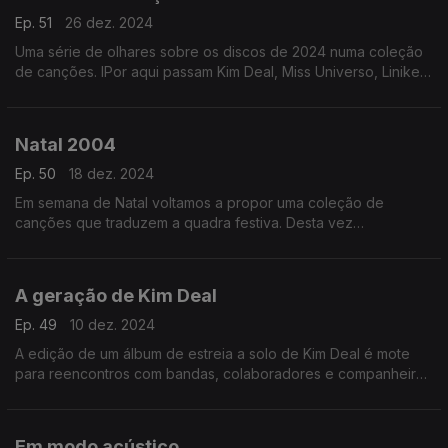
Ep. 51
26 dez. 2024
Uma série de olhares sobre os discos de 2024 numa coleção
de canções. IPor aqui passam Kim Deal, Miss Universo, Liniker,
Vera Sola, Malu Maria, Lady Gaga ou Vampire Weekend, entre
outros.
Natal 2004
Ep. 50
18 dez. 2024
Em semana de Natal voltamos a propor uma coleção de
canções que traduzem a quadra festiva. Desta vez
escutramos, entre outros, nomes com os de Sufjan Stevens,
The Bird and The Bee, Fleet Foxes ou Pop dell'Arte.
A geração de Kim Deal
Ep. 49
10 dez. 2024
A edição de um álbum de estreia a solo de Kim Deal é mote
para reencontros com bandas, colaboradores e companheiros
que ajudaram a criar paisagens indie entre finais dos anos 80
e os anos 90.
Em modo acústico