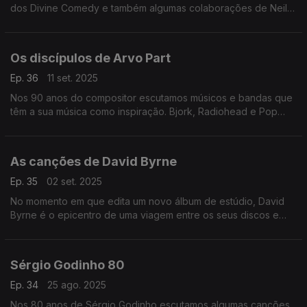
dos Divine Comedy e também algumas colaborações de Neil
Hannom com figuras como Rodrigo Leão, Ute Lemper ou Yann
Tiersenn.
Os discípulos de Arvo Part
Ep. 36
11 set. 2025
Nos 90 anos do compositor escutamos músicos e bandas que
têm a sua música como inspiração. Bjork, Radiohead e Pop
Dell'Arte passam por aqui.
As canções de David Byrne
Ep. 35
02 set. 2025
No momento em que edita um novo álbum de estúdio, David
Byrne é o epicentro de uma viagem entre os seus discos e
muitas colaborações, por onde passam Marisa Monte ou
Caetano Veloso, entre outros.
Sérgio Godinho 80
Ep. 34
25 ago. 2025
Nos 80 anos de Sérgio Godinho escutamos algumas canções