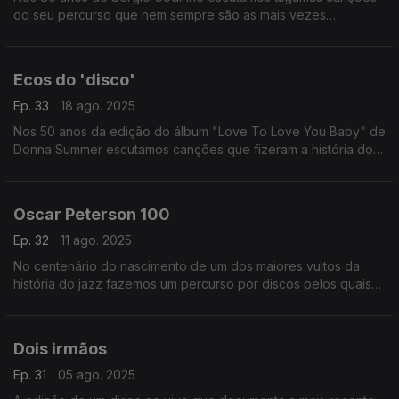
do seu percurso que nem sempre são as mais vezes
recordadas.
Ecos do 'disco'
Ep. 33
18 ago. 2025
Nos 50 anos da edição do álbum "Love To Love You Baby" de
Donna Summer escutamos canções que fizeram a história do
'disco' em versões talvez inesperadas.
Oscar Peterson 100
Ep. 32
11 ago. 2025
No centenário do nascimento de um dos maiores vultos da
história do jazz fazemos um percurso por discos pelos quais
passa uma miltidão de colaboradores, entre instrumentistas e
vocalistas.
Dois irmãos
Ep. 31
05 ago. 2025