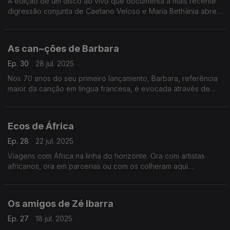
A edição de um disco ao vivo que documenta a mais recente
digressão conjunta de Caetano Veloso e Maria Bethânia abre
caminho a histórias entre os dois que se contam com canções.
As can~ções de Barbara
Ep. 30
28 jul. 2025
Nos 70 anos do seu primeiro lançamento, Barbara, referência
maior da canção em língua francesa, é evocada através de
vozes de outras gerações.
Ecos de África
Ep. 28
22 jul. 2025
Viagens com África na linha do horizonte. Ora com artistas
africanos, ora em parcerias ou com os colheram aqui
influências: Baaba Maal, Cesária Évora e Yossou N'Dour, entre
outros.
Os amigos de Zé Ibarra
Ep. 27
18 jul. 2025