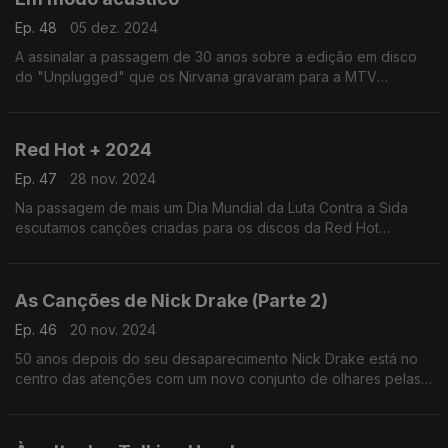
Ep. 48
05 dez. 2024
A assinalar a passagem de 30 anos sobre a edição em disco
do "Unplugged" que os Nirvana gravaram para a MTV
recuperamos esse e outros episódios em que os músicos
deram novas vidas às suas canções mas sem os fios ligados.
Red Hot + 2024
Ep. 47
28 nov. 2024
Na passagem de mais um Dia Mundial da Luta Contra a Sida
escutamos canções criadas para os discos da Red Hot
Organisation, destacando o recente "Transa", que procura
também combater a transfobia.
As Canções de Nick Drake (Parte 2)
Ep. 46
20 nov. 2024
50 anos depois do seu desaparecimento Nick Drake está no
centro das atenções com um novo conjunto de olhares pelas
heranças do seu cancioneiro. Por aqui passam John Grant,
Green Gartside ou Vashty Bunyan, entre outros.