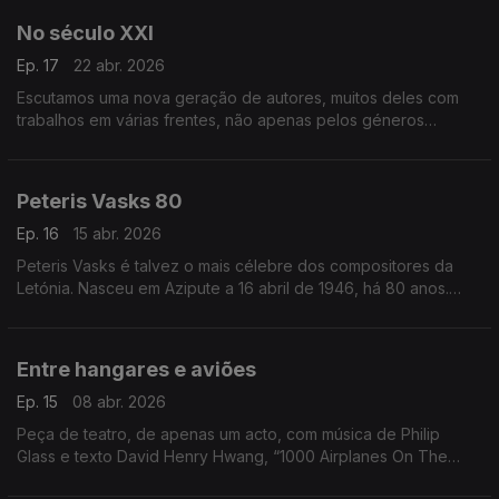
No século XXI
Ep. 17
22 abr. 2026
Escutamos uma nova geração de autores, muitos deles com
trabalhos em várias frentes, não apenas pelos géneros
musicais diversos, mas também pelo modo como se adaptam
aos discos, aos palcos e ao aduivisual.
Peteris Vasks 80
Ep. 16
15 abr. 2026
Peteris Vasks é talvez o mais célebre dos compositores da
Letónia. Nasceu em Azipute a 16 abril de 1946, há 80 anos.
Este episódio dá a escutar alguma da sua música.
Entre hangares e aviões
Ep. 15
08 abr. 2026
Peça de teatro, de apenas um acto, com música de Philip
Glass e texto David Henry Hwang, “1000 Airplanes On The
Roof" tem nova gravação.