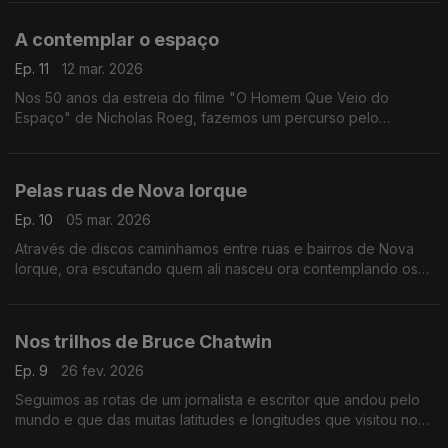
A contemplar o espaço
Ep. 11
12 mar. 2026
Nos 50 anos da estreia do filme "O Homem Que Veio do
Espaço" de Nicholas Roeg, fazemos um percurso pelo
universo com a música de Alan Hovhaness, Brian Eno, Vangelis
ou Gustav Holst, entre outros.
Pelas ruas de Nova Iorque
Ep. 10
05 mar. 2026
Através de discos caminhamos entre ruas e bairros de Nova
Iorque, ora escutando quem ali nasceu ora contemplando os
olhares dos que a visitaram.
Nos trilhos de Bruce Chatwin
Ep. 9
26 fev. 2026
Seguimos as rotas de um jornalista e escritor que andou pelo
mundo e que das muitas latitudes e longitudes que visitou nos
legou um conjunto de livro.