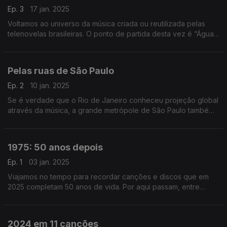
Ep. 3
17 jan. 2025
Voltamos ao universo da música criada ou reutilizada pelas
telenovelas brasileiras. O ponto de partida desta vez é “Água
Viva”, de 1980, onde ouvimos Baby Consuelo, Gal Costa ou
João Gilberto, entre outros.
Pelas ruas de São Paulo
Ep. 2
10 jan. 2025
Se é verdade que o Rio de Janeiro conheceu projeção global
através da música, a grande metrópole de São Paulo também
tem uma vasta coleção de figuras e retratos no mundo das
canções.
1975: 50 anos depois
Ep. 1
03 jan. 2025
Viajamos no tempo para recordar canções e discos que em
2025 completam 50 anos de vida. Por aqui passam, entre
outros, David Bowie, Ney Matogrosso, a Banda do Casaco
ou Donna Summer.
2024 em 11 canções