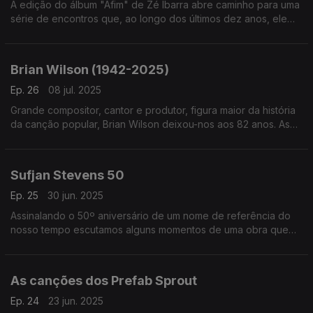
A edição do álbum "Afim" de Zé Ibarra abre caminho para uma
série de encontros que, ao longo dos últimos dez anos, ele
mesmo foi assinando na companhia de artistas e ainda bandas
como os Dônica ou Bala Desejo.
Brian Wilson (1942-2025)
Ep. 26
08 jul. 2025
Grande compositor, cantor e produtor, figura maior da história
da canção popular, Brian Wilson deixou-nos aos 82 anos. As
suas canções, algumas em versões, são o tutano deste
episódio.
Sufjan Stevens 50
Ep. 25
30 jun. 2025
Assinalando o 50º aniversário de um nome de referência do
nosso tempo escutamos alguns momentos de uma obra que
cruza os universos dos discos e dos palcos com o trabalho
para o cinema.
As canções dos Prefab Sprout
Ep. 24
23 jun. 2025