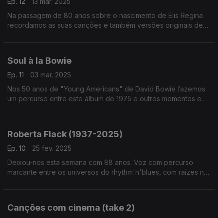
Ep. 12
13 mar. 2025
Na passagem de 80 anos sobre o nascimento de Elis Regina
recordamos as suas canções e também versões originais de
outras que a sua voz depois transformou. Edu Lobo, Millton
Nascimento ou Gilberto Gil passam por aqui.
Soul à la Bowie
Ep. 11
03 mar. 2025
Nos 50 anos de "Young Americans" de David Bowie fazemos
um percurso entre este álbum de 1975 e outros momentos em
que a soul, o funk e o rhythm'n'blues que marcaramn outros
discos seus.
Roberta Flack (1937-2025)
Ep. 10
25 fev. 2025
Deixou-nos esta semana com 88 anos. Voz com percurso
marcante entre os universos do rhythm'n'blues, com raízes no
jazze na folk e referência para o som 'quiet storm', Roberta
Flack é evocada neste episódio.
Canções com cinema (take 2)