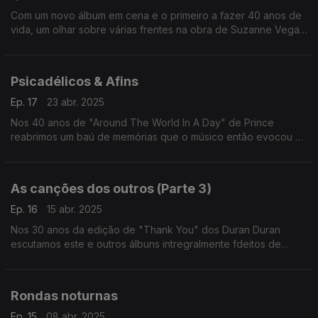
Com um novo álbum em cena e o primeiro a fazer 40 anos de
vida, um olhar sobre várias frentes na obra de Suzanne Vega
entre versões, colaborações e as suas próprias canções.
Psicadélicos & Afins
Ep. 17
23 abr. 2025
Nos 40 anos de "Around The World In A Day" de Prince
reabrimos um baú de memórias que o músico então evocou e
que quatro anos depois estariam a influenciar uma nova
geração de bandas.
As canções dos outros (Parte 3)
Ep. 16
15 abr. 2025
Nos 30 anos da edição de "Thank You" dos Duran Duran
escutamos este e outros álbuns intregralmente fdeitos de
versões editados na década de 90. Passam aqui nomes como
os de Annie Lennox, Renato Russo ou Elvis Costello.
Rondas noturnas
Ep. 15
08 abr. 2025