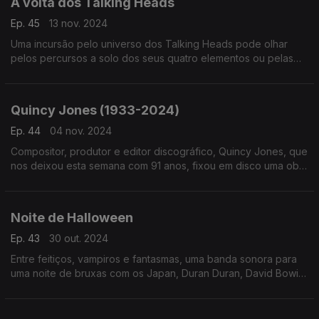
À volta dos Talking Heads
Ep. 45
13 nov. 2024
Uma incursão pelo universo dos Talking Heads pode olhar
pelos percursos a solo dos seus quatro elementos ou pelas
versões que outros têm criado a partir das suas canções. Por
aqui passam Lorde ou Angelique Kidjo.
Quincy Jones (1933-2024)
Ep. 44
04 nov. 2024
Compositor, produtor e editor discográfico, Quincy Jones, que
nos deixou esta semana com 91 anos, fixou em disco uma obra
tanto feita em nome próprio como em discos que nasceram de
diversas colaborações.
Noite de Halloween
Ep. 43
30 out. 2024
Entre feitiços, vampiros e fantasmas, uma banda sonora para
uma noite de bruxas com os Japan, Duran Duran, David Bowie,
Lana del Rey, Rockwell ou Rita Lee, entre outros.