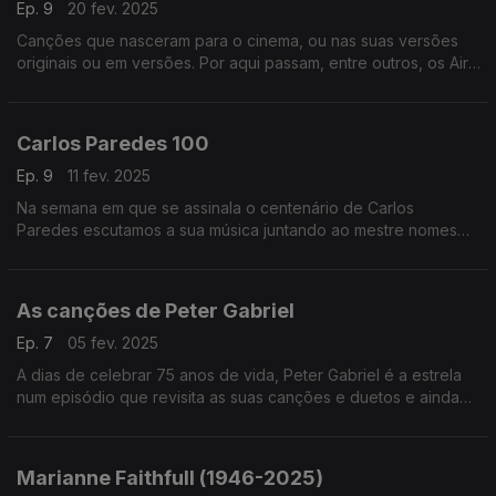
Ep. 9
20 fev. 2025
Canções que nasceram para o cinema, ou nas suas versões
originais ou em versões. Por aqui passam, entre outros, os Air,
Franz Ferdinand, Bjork, Annie Lennox, Ofra Haza ou os My
Bloody Valentine, entre outros.
Carlos Paredes 100
Ep. 9
11 fev. 2025
Na semana em que se assinala o centenário de Carlos
Paredes escutamos a sua música juntando ao mestre nomes
como os Madredeus, Charlie Haden, o Kronos Quartet, os
Belle Chase Hotel, os Gaiteiros de Lisboa ou os Tantra.
As canções de Peter Gabriel
Ep. 7
05 fev. 2025
A dias de celebrar 75 anos de vida, Peter Gabriel é a estrela
num episódio que revisita as suas canções e duetos e ainda
versões, juntando nomes como Joni Mitchell, Robert Fripp ou
os Arcade Fire, entre outros.
Marianne Faithfull (1946-2025)