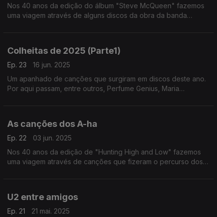
Nos 40 anos da edição do álbum "Steve McQueen" fazemos
uma viagem através de alguns discos da obra da banda
formada pelos irmãos MacAloon.
Colheitas de 2025 (Parte1)
Ep. 23
16 jun. 2025
Um apanhado de canções que surgiram em discos deste ano.
Por aqui passam, entre outros, Perfume Genius, Maria
Bethânia, Suzanne Vega, Lady Gaga, Ziferblat ou Panda Bear.
As canções dos A-ha
Ep. 22
03 jun. 2025
Nos 40 anos da edição de "Hunting High and Low" fazemos
uma viagem através de canções que fizeram o percurso dos
A-ha desde então.
U2 entre amigos
Ep. 21
21 mai. 2025