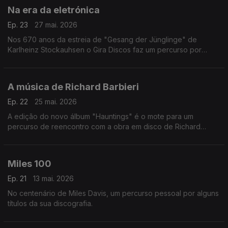
Na era da eletrónica
Ep. 23
27 mai. 2026
Nos 670 anos da estreia de "Gesang der Jünglinge" de
Karlheinz Stockauhsen o Gira Discos faz um percurso por
entre memórias da história da música eletrónica, que vai de
Olivier Messiaen os The Art Of Noise.
A música de Richard Barbieri
Ep. 22
25 mai. 2026
A edição do novo álbum "Hauntings" é o mote para um
percurso de reencontro com a obra em disco de Richard
Barbieri, que inclui memórias dos Japan, de velhas parcerias e
de antigos companheiros de trabalho.
Miles 100
Ep. 21
13 mai. 2026
No centenário de Miles Davis, um percurso pessoal por alguns
títulos da sua discografia.