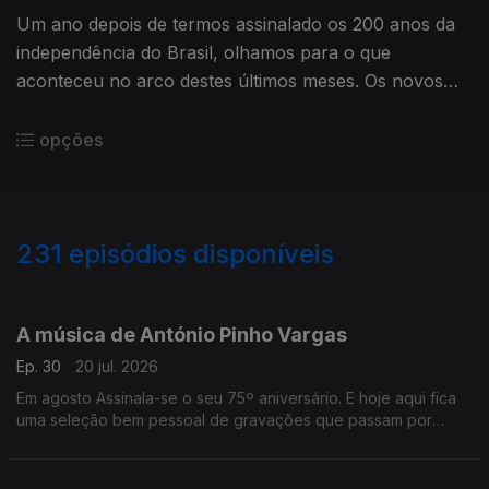
Um ano depois de termos assinalado os 200 anos da
independência do Brasil, olhamos para o que
aconteceu no arco destes últimos meses. Os novos
discos, os encontros, os reencontros, sem esquecer
os que nos deixaram.
opções
231
episódios disponíveis
926690
908313
891984
873077
855007
832498
815102
795140
778931
A música de António Pinho Vargas
Ep. 30
20 jul. 2026
Em agosto Assinala-se o seu 75º aniversário. E hoje aqui fica
uma seleção bem pessoal de gravações que passam por
várias etapas da sua discografia.