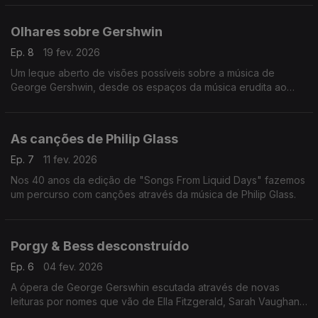
Olhares sobre Gershwin
Ep. 8
19 fev. 2026
Um leque aberto de visões possíveis sobre a música de
George Gershwin, desde os espaços da música erudita ao
jazz, sem esquecer a música popular.
As canções de Philip Glass
Ep. 7
11 fev. 2026
Nos 40 anos da edição de "Songs From Liquid Days" fazemos
um percurso com canções através da música de Philip Glass.
Porgy & Bess desconstruído
Ep. 6
04 fev. 2026
A ópera de George Gerswhin escutada através de novas
leituras por nomes que vão de Ella Fitzgerald, Sarah Vaughan,
Miles Davis, Keith Jarrett, Isaac Stern à batuta de Simon Rattle.