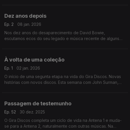
onde escutamos música originbal e peças gravadas que usou
no seu cinema.
Dez anos depois
Ep. 2
08 jan. 2026
Nos dez anos do desaparecimento de David Bowie,
escutamos ecos do seu legado e música recente de alguns
colaboradores seus. Ouvimos Philip Glass, Maria Schneider ou
Donny McCaslin, entre outros.
À volta de uma coleção
Ep. 1
02 jan. 2026
O início de uma segunta etapa na vida do Gira Discos. Novas
histórias com novos discos. Esta semana com John Surman,
Anja Lechner, Nina Simone, Valentin Silvestrov ou Brian Eno,
entre outros.
Passagem de testemunho
Ep. 52
30 dez. 2025
O Gira Discos completa um ciclo de vida na Antena 1 e muda-
se para a Antena 2, naturalmente com outras músicas. Na