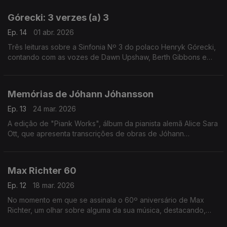
Górecki: 3 verzes (a) 3
Ep. 14
01 abr. 2026
Três leituras sobre a Sinfonia Nº 3 do polaco Henryk Górecki,
contando com as vozes de Dawn Upshaw, Berth Gibbons e
Lisa Gerrard.
Memórias de Jóhann Jóhansson
Ep. 13
24 mar. 2026
A edição de "Piank Works", álbum da pianista alemã Alice Sara
Ott, que apresenta transcrições de obras de Jóhann
Jóhansson, é o mote para uma incursão por ecos da música
do compositor islandês.
Max Richter 60
Ep. 12
18 mar. 2026
No momento em que se assinala o 60º aniversário de Max
Richter, um olhar sobre alguma da sua música, destacando,
entre outras obras, o colossal "Sleep" (2015).