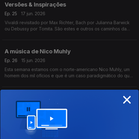
Versões & Inspirações
Ep. 25
17 jun. 2026
Vivaldi revisitado por Max Richter, Bach por Julianna Barwick
ou Debussy por Tomita. São estes e outros os caminhos da
música neste episódio.
A música de Nico Muhly
Ep. 26
15 jun. 2026
Esta semana estamos com o norte-americano Nico Muhly, um
homem dos mil ofícios e que é um caso paradigmático do que
significa ser um músico do século XXI.
×
Ella Fitzgerald, 30 anos depois
Ep. 24
09 jun. 2026
Deixou-nos a 15 de junho de 1996, há 30 anos, com 79 anos.
Foi uma das maiores vozes do seu tempo e uma das figuras
com mais vasta discografia da história do jazz vocal.