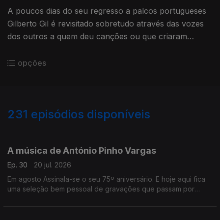
A poucos dias do seu regresso a palcos portugueses
Gilberto Gil é revisitado sobretudo através das vozes
dos outros a quem deu canções ou que criaram
versões de composições de sua autoria.
opções
231
episódios disponíveis
926690
908313
A música de António Pinho Vargas
Ep. 30
20 jul. 2026
Em agosto Assinala-se o seu 75º aniversário. E hoje aqui fica
uma seleção bem pessoal de gravações que passam por
várias etapas da sua discografia.