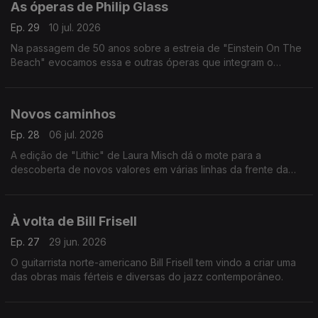
As óperas de Philip Glass
Ep. 29
10 jul. 2026
Na passagem de 50 anos sobre a estreia de "Einstein On The
Beach" evocamos essa e outras óperas que integram o
percurso do compositor norte-americano.
Novos caminhos
Ep. 28
06 jul. 2026
A edição de "Lithic" de Laura Misch dá o mote para a
descoberta de novos valores em várias linhas da frente da
música dos nosso dias.
À volta de Bill Frisell
Ep. 27
29 jun. 2026
O guitarrista norte-americano Bill Frisell tem vindo a criar uma
das obras mais férteis e diversas do jazz contemporâneo.