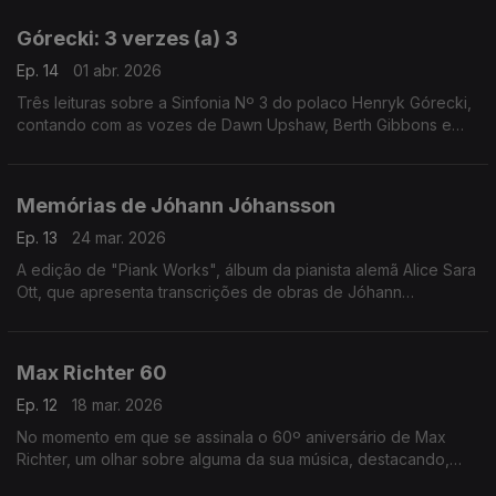
Górecki: 3 verzes (a) 3
Ep. 14
01 abr. 2026
Três leituras sobre a Sinfonia Nº 3 do polaco Henryk Górecki,
contando com as vozes de Dawn Upshaw, Berth Gibbons e
Lisa Gerrard.
Memórias de Jóhann Jóhansson
Ep. 13
24 mar. 2026
A edição de "Piank Works", álbum da pianista alemã Alice Sara
Ott, que apresenta transcrições de obras de Jóhann
Jóhansson, é o mote para uma incursão por ecos da música
do compositor islandês.
Max Richter 60
Ep. 12
18 mar. 2026
No momento em que se assinala o 60º aniversário de Max
Richter, um olhar sobre alguma da sua música, destacando,
entre outras obras, o colossal "Sleep" (2015).