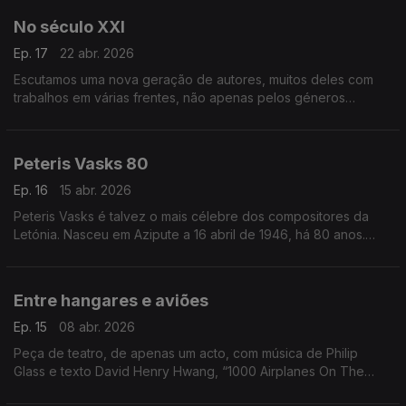
No século XXI
Ep. 17
22 abr. 2026
Escutamos uma nova geração de autores, muitos deles com
trabalhos em várias frentes, não apenas pelos géneros
musicais diversos, mas também pelo modo como se adaptam
aos discos, aos palcos e ao aduivisual.
Peteris Vasks 80
Ep. 16
15 abr. 2026
Peteris Vasks é talvez o mais célebre dos compositores da
Letónia. Nasceu em Azipute a 16 abril de 1946, há 80 anos.
Este episódio dá a escutar alguma da sua música.
Entre hangares e aviões
Ep. 15
08 abr. 2026
Peça de teatro, de apenas um acto, com música de Philip
Glass e texto David Henry Hwang, “1000 Airplanes On The
Roof" tem nova gravação.