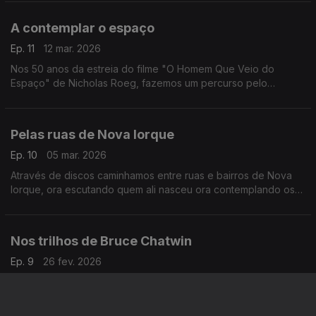
A contemplar o espaço
Ep. 11
12 mar. 2026
Nos 50 anos da estreia do filme "O Homem Que Veio do
Espaço" de Nicholas Roeg, fazemos um percurso pelo
universo com a música de Alan Hovhaness, Brian Eno, Vangelis
ou Gustav Holst, entre outros.
Pelas ruas de Nova Iorque
Ep. 10
05 mar. 2026
Através de discos caminhamos entre ruas e bairros de Nova
Iorque, ora escutando quem ali nasceu ora contemplando os
olhares dos que a visitaram.
Nos trilhos de Bruce Chatwin
Ep. 9
26 fev. 2026
Seguimos as rotas de um jornalista e escritor que andou pelo
mundo e que das muitas latitudes e longitudes que visitou nos
legou um conjunto de livro.