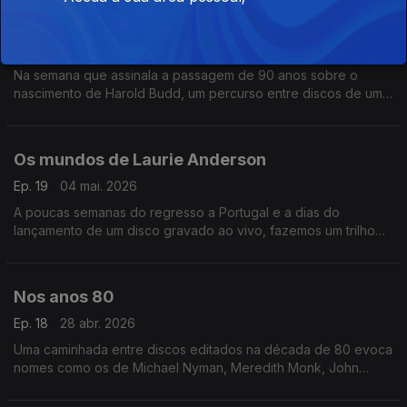
Para evocar Harold Budd
Ep. 20
11 mai. 2026
Na semana que assinala a passagem de 90 anos sobre o
nascimento de Harold Budd, um percurso entre discos de um
dos mestres da 'ambient music'.
Os mundos de Laurie Anderson
Ep. 19
04 mai. 2026
A poucas semanas do regresso a Portugal e a dias do
lançamento de um disco gravado ao vivo, fazemos um trilho
de (re)descobertas por entre a obra de Laurie Anderson.
Nos anos 80
Ep. 18
28 abr. 2026
Uma caminhada entre discos editados na década de 80 evoca
nomes como os de Michael Nyman, Meredith Monk, John
Adams. António Emiliano, Wim Mertens, Hector Zazou ou os
Dead Can Dance.