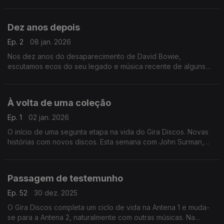
onde escutamos música originbal e peças gravadas que usou
no seu cinema.
Dez anos depois
Ep. 2
08 jan. 2026
Nos dez anos do desaparecimento de David Bowie,
escutamos ecos do seu legado e música recente de alguns
colaboradores seus. Ouvimos Philip Glass, Maria Schneider ou
Donny McCaslin, entre outros.
À volta de uma coleção
Ep. 1
02 jan. 2026
O início de uma segunta etapa na vida do Gira Discos. Novas
histórias com novos discos. Esta semana com John Surman,
Anja Lechner, Nina Simone, Valentin Silvestrov ou Brian Eno,
entre outros.
Passagem de testemunho
Ep. 52
30 dez. 2025
O Gira Discos completa um ciclo de vida na Antena 1 e muda-
se para a Antena 2, naturalmente com outras músicas. Na