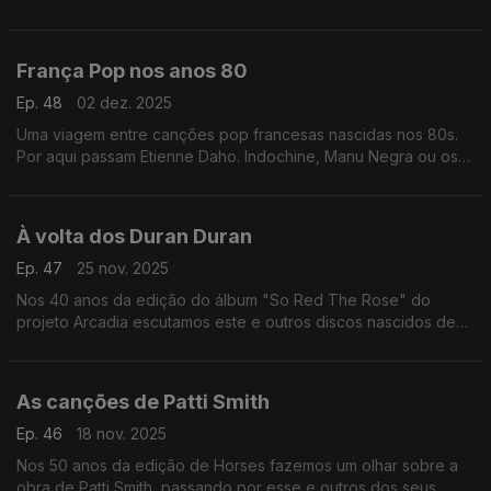
Scott, Delia Derbyshire ou Tomita, entre outros.
França Pop nos anos 80
Ep. 48
02 dez. 2025
Uma viagem entre canções pop francesas nascidas nos 80s.
Por aqui passam Etienne Daho. Indochine, Manu Negra ou os
Les Rita Mitsouko, entre outros.
À volta dos Duran Duran
Ep. 47
25 nov. 2025
Nos 40 anos da edição do álbum "So Red The Rose" do
projeto Arcadia escutamos este e outros discos nascidos de
aventuras em paralelo de elementos dos Duran Duran.
As canções de Patti Smith
Ep. 46
18 nov. 2025
Nos 50 anos da edição de Horses fazemos um olhar sobre a
obra de Patti Smith, passando por esse e outros dos seus