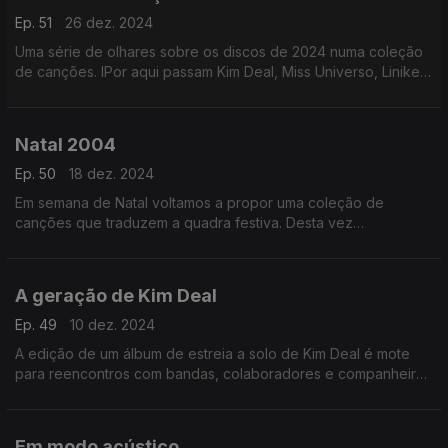
Ep. 51
26 dez. 2024
Uma série de olhares sobre os discos de 2024 numa coleção
de canções. IPor aqui passam Kim Deal, Miss Universo, Liniker,
Vera Sola, Malu Maria, Lady Gaga ou Vampire Weekend, entre
outros.
Natal 2004
Ep. 50
18 dez. 2024
Em semana de Natal voltamos a propor uma coleção de
canções que traduzem a quadra festiva. Desta vez
escutramos, entre outros, nomes com os de Sufjan Stevens,
The Bird and The Bee, Fleet Foxes ou Pop dell'Arte.
A geração de Kim Deal
Ep. 49
10 dez. 2024
A edição de um álbum de estreia a solo de Kim Deal é mote
para reencontros com bandas, colaboradores e companheiros
que ajudaram a criar paisagens indie entre finais dos anos 80
e os anos 90.
Em modo acústico