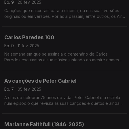
Ep. 9
20 fev. 2025
Canções que nasceram para o cinema, ou nas suas versões
originais ou em versões. Por aqui passam, entre outros, os Air,
Franz Ferdinand, Bjork, Annie Lennox, Ofra Haza ou os My
Bloody Valentine, entre outros.
Carlos Paredes 100
Ep. 9
11 fev. 2025
Na semana em que se assinala o centenário de Carlos
Paredes escutamos a sua música juntando ao mestre nomes
como os Madredeus, Charlie Haden, o Kronos Quartet, os
Belle Chase Hotel, os Gaiteiros de Lisboa ou os Tantra.
As canções de Peter Gabriel
Ep. 7
05 fev. 2025
A dias de celebrar 75 anos de vida, Peter Gabriel é a estrela
num episódio que revisita as suas canções e duetos e ainda
versões, juntando nomes como Joni Mitchell, Robert Fripp ou
os Arcade Fire, entre outros.
Marianne Faithfull (1946-2025)