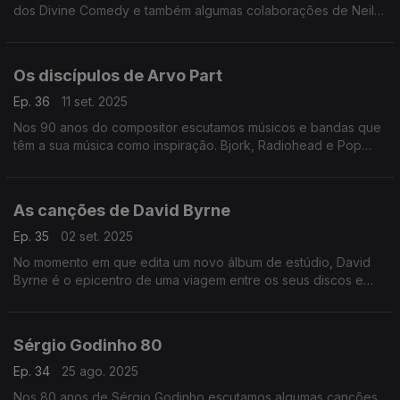
dos Divine Comedy e também algumas colaborações de Neil
Hannom com figuras como Rodrigo Leão, Ute Lemper ou Yann
Tiersenn.
Os discípulos de Arvo Part
Ep. 36
11 set. 2025
Nos 90 anos do compositor escutamos músicos e bandas que
têm a sua música como inspiração. Bjork, Radiohead e Pop
Dell'Arte passam por aqui.
As canções de David Byrne
Ep. 35
02 set. 2025
No momento em que edita um novo álbum de estúdio, David
Byrne é o epicentro de uma viagem entre os seus discos e
muitas colaborações, por onde passam Marisa Monte ou
Caetano Veloso, entre outros.
Sérgio Godinho 80
Ep. 34
25 ago. 2025
Nos 80 anos de Sérgio Godinho escutamos algumas canções