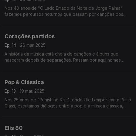
Nos 40 anos de "O Lado Errado da Noite de Jorge Palma"
fazemos percursos noturnos que passam por canções dos
Depeche Mode, Dalida, Smashing Pumpkins, Caetano Veloso
ou de Fausto, entre outros.
Corações partidos
Ep. 14
26 mar. 2025
A história da música está cheia de canções e álbuns que
nasceram depois de separações. Passam por aqui nomes
como Panda Bear, Beck, Maria Bethânia ou Nantes, entre
outros.
Pop & Clássica
Ep. 13
19 mar. 2025
Nos 25 anos de "Punishing Kiss", onde Ute Lemper canta Philip
Glass, escutamos diálogos entre a pop e a música clássica,
juntando nomes como os de Sting, Prokofiev, Catherine Ringer
ou Mahler, entre outros.
Elis 80