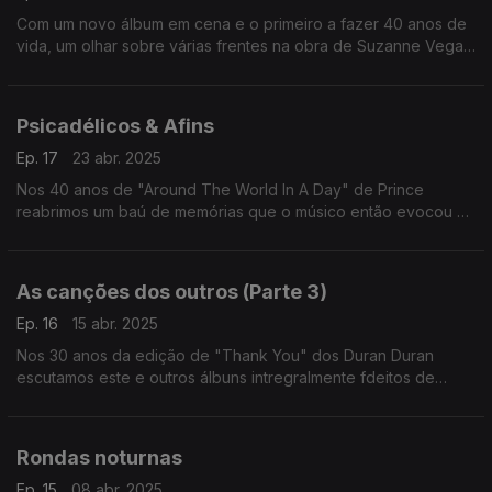
Com um novo álbum em cena e o primeiro a fazer 40 anos de
vida, um olhar sobre várias frentes na obra de Suzanne Vega
entre versões, colaborações e as suas próprias canções.
Psicadélicos & Afins
Ep. 17
23 abr. 2025
Nos 40 anos de "Around The World In A Day" de Prince
reabrimos um baú de memórias que o músico então evocou e
que quatro anos depois estariam a influenciar uma nova
geração de bandas.
As canções dos outros (Parte 3)
Ep. 16
15 abr. 2025
Nos 30 anos da edição de "Thank You" dos Duran Duran
escutamos este e outros álbuns intregralmente fdeitos de
versões editados na década de 90. Passam aqui nomes como
os de Annie Lennox, Renato Russo ou Elvis Costello.
Rondas noturnas
Ep. 15
08 abr. 2025