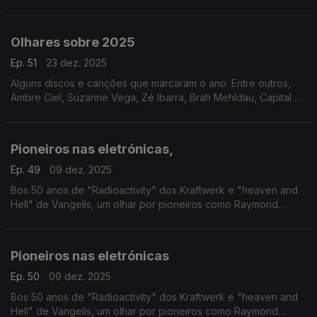
passagem de testemunho ouvem-se Philip Glass, Nina Simone,
David Bowie ou o Kronos Quartet, entre outros
Olhares sobre 2025
Ep. 51
23 dez. 2025
Alguns discos e canções que marcaram o ano. Entre outros,
Ambre Ciel, Suzanne Vega, Zé Ibarra, Brah Mehldau, Capital da
Bulgária ou Nation of Language.
Pioneiros nas eletrónicas,
Ep. 49
09 dez. 2025
Bos 50 anos de "Radioactivity" dos Kraftwerk e "heaven and
Hell" de Vangelis, um olhar por pioneiros como Raymond
Scott, Delia Derbyshire ou Tomita, entre outros.
Pioneiros nas eletrónicas
Ep. 50
09 dez. 2025
Bos 50 anos de "Radioactivity" dos Kraftwerk e "heaven and
Hell" de Vangelis, um olhar por pioneiros como Raymond