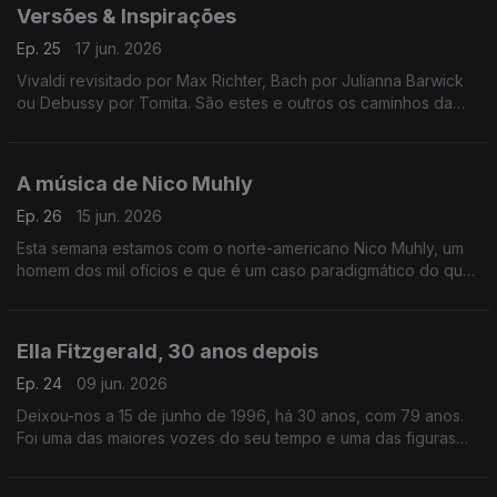
Versões & Inspirações
Ep. 25
17 jun. 2026
Vivaldi revisitado por Max Richter, Bach por Julianna Barwick
ou Debussy por Tomita. São estes e outros os caminhos da
música neste episódio.
A música de Nico Muhly
Ep. 26
15 jun. 2026
Esta semana estamos com o norte-americano Nico Muhly, um
homem dos mil ofícios e que é um caso paradigmático do que
significa ser um músico do século XXI.
Ella Fitzgerald, 30 anos depois
Ep. 24
09 jun. 2026
Deixou-nos a 15 de junho de 1996, há 30 anos, com 79 anos.
Foi uma das maiores vozes do seu tempo e uma das figuras
com mais vasta discografia da história do jazz vocal.