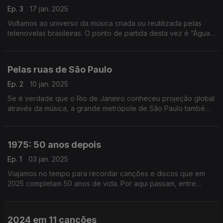
Ep. 3
17 jan. 2025
Voltamos ao universo da música criada ou reutilizada pelas
telenovelas brasileiras. O ponto de partida desta vez é “Água
Viva”, de 1980, onde ouvimos Baby Consuelo, Gal Costa ou
João Gilberto, entre outros.
Pelas ruas de São Paulo
Ep. 2
10 jan. 2025
Se é verdade que o Rio de Janeiro conheceu projeção global
através da música, a grande metrópole de São Paulo também
tem uma vasta coleção de figuras e retratos no mundo das
canções.
1975: 50 anos depois
Ep. 1
03 jan. 2025
Viajamos no tempo para recordar canções e discos que em
2025 completam 50 anos de vida. Por aqui passam, entre
outros, David Bowie, Ney Matogrosso, a Banda do Casaco
ou Donna Summer.
2024 em 11 canções