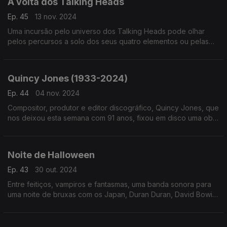
À volta dos Talking Heads
Ep. 45
13 nov. 2024
Uma incursão pelo universo dos Talking Heads pode olhar
pelos percursos a solo dos seus quatro elementos ou pelas
versões que outros têm criado a partir das suas canções. Por
aqui passam Lorde ou Angelique Kidjo.
Quincy Jones (1933-2024)
Ep. 44
04 nov. 2024
Compositor, produtor e editor discográfico, Quincy Jones, que
nos deixou esta semana com 91 anos, fixou em disco uma obra
tanto feita em nome próprio como em discos que nasceram de
diversas colaborações.
Noite de Halloween
Ep. 43
30 out. 2024
Entre feitiços, vampiros e fantasmas, uma banda sonora para
uma noite de bruxas com os Japan, Duran Duran, David Bowie,
Lana del Rey, Rockwell ou Rita Lee, entre outros.