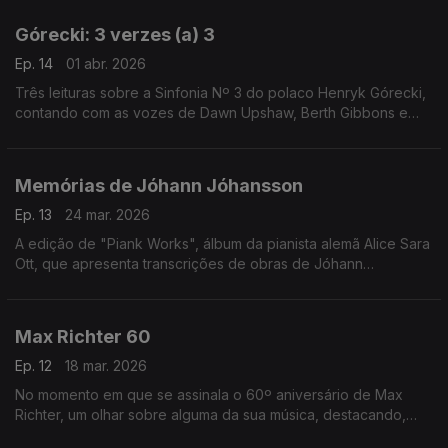
Górecki: 3 verzes (a) 3
Ep. 14
01 abr. 2026
Três leituras sobre a Sinfonia Nº 3 do polaco Henryk Górecki,
contando com as vozes de Dawn Upshaw, Berth Gibbons e
Lisa Gerrard.
Memórias de Jóhann Jóhansson
Ep. 13
24 mar. 2026
A edição de "Piank Works", álbum da pianista alemã Alice Sara
Ott, que apresenta transcrições de obras de Jóhann
Jóhansson, é o mote para uma incursão por ecos da música
do compositor islandês.
Max Richter 60
Ep. 12
18 mar. 2026
No momento em que se assinala o 60º aniversário de Max
Richter, um olhar sobre alguma da sua música, destacando,
entre outras obras, o colossal "Sleep" (2015).