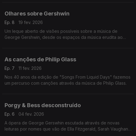
Olhares sobre Gershwin
Ep. 8
19 fev. 2026
Um leque aberto de visões possíveis sobre a música de
George Gershwin, desde os espaços da música erudita ao
jazz, sem esquecer a música popular.
As canções de Philip Glass
Ep. 7
11 fev. 2026
Nos 40 anos da edição de "Songs From Liquid Days" fazemos
um percurso com canções através da música de Philip Glass.
Porgy & Bess desconstruído
Ep. 6
04 fev. 2026
A ópera de George Gerswhin escutada através de novas
leituras por nomes que vão de Ella Fitzgerald, Sarah Vaughan,
Miles Davis, Keith Jarrett, Isaac Stern à batuta de Simon Rattle.