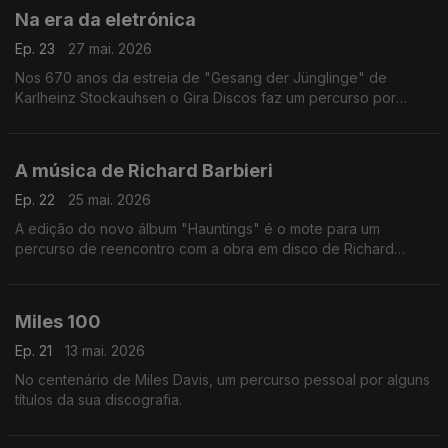
Na era da eletrónica
Ep. 23
27 mai. 2026
Nos 670 anos da estreia de "Gesang der Jünglinge" de
Karlheinz Stockauhsen o Gira Discos faz um percurso por
entre memórias da história da música eletrónica, que vai de
Olivier Messiaen os The Art Of Noise.
A música de Richard Barbieri
Ep. 22
25 mai. 2026
A edição do novo álbum "Hauntings" é o mote para um
percurso de reencontro com a obra em disco de Richard
Barbieri, que inclui memórias dos Japan, de velhas parcerias e
de antigos companheiros de trabalho.
Miles 100
Ep. 21
13 mai. 2026
No centenário de Miles Davis, um percurso pessoal por alguns
títulos da sua discografia.