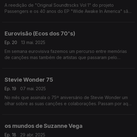
A reedição de "Original Soundtrscks Vol 1" do projeto
Passengers e os 40 anos do EP "Wide Awake In America" são
ponto de partida para uma série de reencontros em volta dos
U2 e seus colaboradores.
Eurovisão (Ecos dos 70's)
Ep. 20
13 mai. 2025
Em semana eurovisiva fazemos um percurso entre memórias
de canções mas também de artistas que passaram pelo
concurso nos anos 70. Escutamos, entre outros, Gigliola
Cinquetti, o Korni Grupa, Edwyn Collins ou os Abba.
Stevie Wonder 75
Ep. 19
07 mai. 2025
No mês que assinala o 75º aniversário de Stevie Wonder um
olhar sobre as suas canções e colaborações. Passam por aqui
Robert Flack, George Michael, Djavan, Michael Jackson ou o
próprio Stevie Wonder, entre outros,
os mundos de Suzanne Vega
Ep. 18
29 abr. 2025