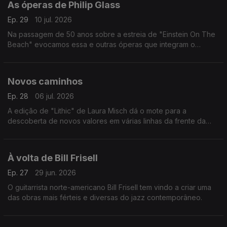
As óperas de Philip Glass
Ep. 29
10 jul. 2026
Na passagem de 50 anos sobre a estreia de "Einstein On The
Beach" evocamos essa e outras óperas que integram o
percurso do compositor norte-americano.
Novos caminhos
Ep. 28
06 jul. 2026
A edição de "Lithic" de Laura Misch dá o mote para a
descoberta de novos valores em várias linhas da frente da
música dos nosso dias.
À volta de Bill Frisell
Ep. 27
29 jun. 2026
O guitarrista norte-americano Bill Frisell tem vindo a criar uma
das obras mais férteis e diversas do jazz contemporâneo.