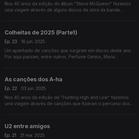
Nos 40 anos da edição do álbum "Steve McQueen" fazemos
uma viagem através de alguns discos da obra da banda
formada pelos irmãos MacAloon.
Colheitas de 2025 (Parte1)
Ep. 23
16 jun. 2025
Um apanhado de canções que surgiram em discos deste ano.
Por aqui passam, entre outros, Perfume Genius, Maria
Bethânia, Suzanne Vega, Lady Gaga, Ziferblat ou Panda Bear.
As canções dos A-ha
Ep. 22
03 jun. 2025
Nos 40 anos da edição de "Hunting High and Low" fazemos
uma viagem através de canções que fizeram o percurso dos
A-ha desde então.
U2 entre amigos
Ep. 21
21 mai. 2025