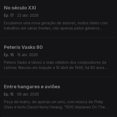
No século XXI
Ep. 17
22 abr. 2026
Escutamos uma nova geração de autores, muitos deles com
trabalhos em várias frentes, não apenas pelos géneros
musicais diversos, mas também pelo modo como se adaptam
aos discos, aos palcos e ao aduivisual.
Peteris Vasks 80
Ep. 16
15 abr. 2026
Peteris Vasks é talvez o mais célebre dos compositores da
Letónia. Nasceu em Azipute a 16 abril de 1946, há 80 anos.
Este episódio dá a escutar alguma da sua música.
Entre hangares e aviões
Ep. 15
08 abr. 2026
Peça de teatro, de apenas um acto, com música de Philip
Glass e texto David Henry Hwang, “1000 Airplanes On The
Roof" tem nova gravação.