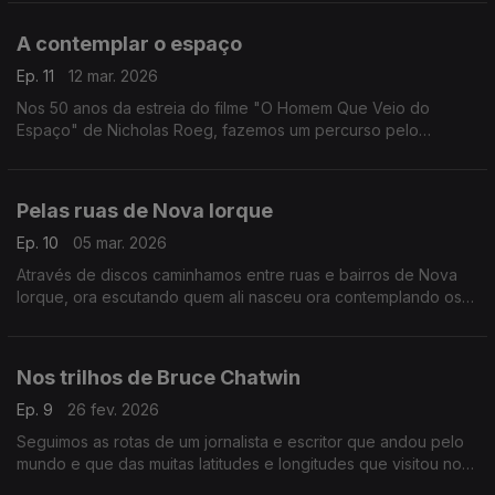
A contemplar o espaço
Ep. 11
12 mar. 2026
Nos 50 anos da estreia do filme "O Homem Que Veio do
Espaço" de Nicholas Roeg, fazemos um percurso pelo
universo com a música de Alan Hovhaness, Brian Eno, Vangelis
ou Gustav Holst, entre outros.
Pelas ruas de Nova Iorque
Ep. 10
05 mar. 2026
Através de discos caminhamos entre ruas e bairros de Nova
Iorque, ora escutando quem ali nasceu ora contemplando os
olhares dos que a visitaram.
Nos trilhos de Bruce Chatwin
Ep. 9
26 fev. 2026
Seguimos as rotas de um jornalista e escritor que andou pelo
mundo e que das muitas latitudes e longitudes que visitou nos
legou um conjunto de livro.