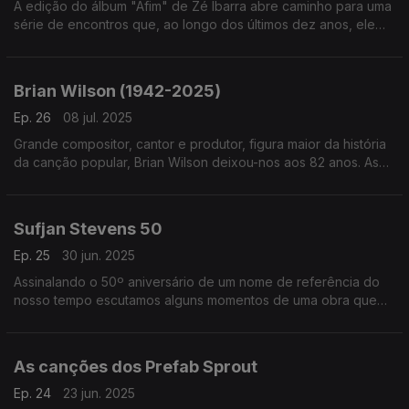
A edição do álbum "Afim" de Zé Ibarra abre caminho para uma
série de encontros que, ao longo dos últimos dez anos, ele
mesmo foi assinando na companhia de artistas e ainda bandas
como os Dônica ou Bala Desejo.
Brian Wilson (1942-2025)
Ep. 26
08 jul. 2025
Grande compositor, cantor e produtor, figura maior da história
da canção popular, Brian Wilson deixou-nos aos 82 anos. As
suas canções, algumas em versões, são o tutano deste
episódio.
Sufjan Stevens 50
Ep. 25
30 jun. 2025
Assinalando o 50º aniversário de um nome de referência do
nosso tempo escutamos alguns momentos de uma obra que
cruza os universos dos discos e dos palcos com o trabalho
para o cinema.
As canções dos Prefab Sprout
Ep. 24
23 jun. 2025