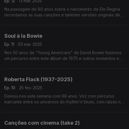
Ep. 12
13 mar. 2025
Na passagem de 80 anos sobre o nascimento de Elis Regina
recordamos as suas canções e também versões originais de
outras que a sua voz depois transformou. Edu Lobo, Millton
Nascimento ou Gilberto Gil passam por aqui.
Soul à la Bowie
Ep. 11
03 mar. 2025
Nos 50 anos de "Young Americans" de David Bowie fazemos
um percurso entre este álbum de 1975 e outros momentos em
que a soul, o funk e o rhythm'n'blues que marcaramn outros
discos seus.
Roberta Flack (1937-2025)
Ep. 10
25 fev. 2025
Deixou-nos esta semana com 88 anos. Voz com percurso
marcante entre os universos do rhythm'n'blues, com raízes no
jazze na folk e referência para o som 'quiet storm', Roberta
Flack é evocada neste episódio.
Canções com cinema (take 2)