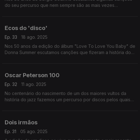
do seu percurso que nem sempre são as mais vezes
recordadas.
Ecos do 'disco'
Ep. 33
18 ago. 2025
Nos 50 anos da edição do álbum "Love To Love You Baby" de
Donna Summer escutamos canções que fizeram a história do
'disco' em versões talvez inesperadas.
Oscar Peterson 100
Ep. 32
11 ago. 2025
No centenário do nascimento de um dos maiores vultos da
história do jazz fazemos um percurso por discos pelos quais
passa uma miltidão de colaboradores, entre instrumentistas e
vocalistas.
Dois irmãos
Ep. 31
05 ago. 2025