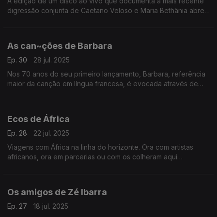
A edição de um disco ao vivo que documenta a mais recente
digressão conjunta de Caetano Veloso e Maria Bethânia abre
caminho a histórias entre os dois que se contam com canções.
As can~ções de Barbara
Ep. 30
28 jul. 2025
Nos 70 anos do seu primeiro lançamento, Barbara, referência
maior da canção em língua francesa, é evocada através de
vozes de outras gerações.
Ecos de África
Ep. 28
22 jul. 2025
Viagens com África na linha do horizonte. Ora com artistas
africanos, ora em parcerias ou com os colheram aqui
influências: Baaba Maal, Cesária Évora e Yossou N'Dour, entre
outros.
Os amigos de Zé Ibarra
Ep. 27
18 jul. 2025