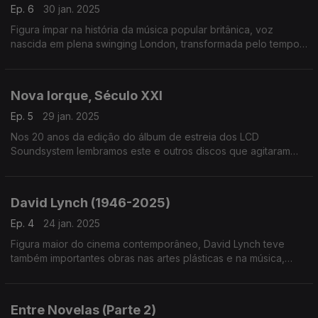
Ep. 6
30 jan. 2025
Figura ímpar na história da música popular britânica, voz
nascida em plena swinging London, transformada pelo tempo
e pela vida, Marianne Faithfull é homenageada no dia em que
nos deixou, aos 78 anos
Nova Iorque, Século XXI
Ep. 5
29 jan. 2025
Nos 20 anos da edição do álbum de estreia dos LCD
Soundsystem lembramos este e outros discos que agitaram
Nova Iorque na primeira década do século. Por aqui passam
Strokes, TV On The Radio ou Fischerspooner, entre outros
David Lynch (1946-2025)
Ep. 4
24 jan. 2025
Figura maior do cinema contemporâneo, David Lynch teve
também importantes obras nas artes plásticas e na música,
neste último caso ora através de ligações ao cinema e TV ora
em discos que editou com vários parceiros.
Entre Novelas (Parte 2)