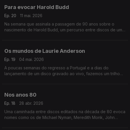
Para evocar Harold Budd
Ep. 20
11 mai. 2026
Na semana que assinala a passagem de 90 anos sobre o
nascimento de Harold Budd, um percurso entre discos de um
dos mestres da 'ambient music'.
Os mundos de Laurie Anderson
Ep. 19
04 mai. 2026
A poucas semanas do regresso a Portugal e a dias do
lançamento de um disco gravado ao vivo, fazemos um trilho
de (re)descobertas por entre a obra de Laurie Anderson.
Nos anos 80
Ep. 18
28 abr. 2026
Uma caminhada entre discos editados na década de 80 evoca
nomes como os de Michael Nyman, Meredith Monk, John
Adams. António Emiliano, Wim Mertens, Hector Zazou ou os
Dead Can Dance.