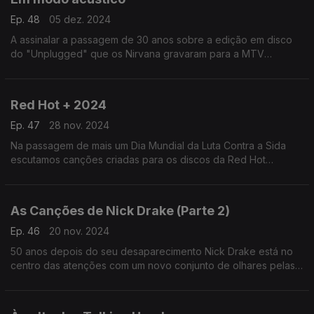
Ep. 48
05 dez. 2024
A assinalar a passagem de 30 anos sobre a edição em disco
do "Unplugged" que os Nirvana gravaram para a MTV
recuperamos esse e outros episódios em que os músicos
deram novas vidas às suas canções mas sem os fios ligados.
Red Hot + 2024
Ep. 47
28 nov. 2024
Na passagem de mais um Dia Mundial da Luta Contra a Sida
escutamos canções criadas para os discos da Red Hot
Organisation, destacando o recente "Transa", que procura
também combater a transfobia.
As Canções de Nick Drake (Parte 2)
Ep. 46
20 nov. 2024
50 anos depois do seu desaparecimento Nick Drake está no
centro das atenções com um novo conjunto de olhares pelas
heranças do seu cancioneiro. Por aqui passam John Grant,
Green Gartside ou Vashty Bunyan, entre outros.