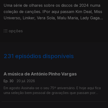
Uma série de olhares sobre os discos de 2024 numa
coleção de canções. IPor aqui passam Kim Deal, Miss
Universo, Liniker, Vera Sola, Malu Maria, Lady Gaga
ou Vampire Weekend, entre outros.
opções
231
episódios disponíveis
926690
908313
891984
873077
855007
832498
815102
795140
778931
A música de António Pinho Vargas
Ep. 30
20 jul. 2026
Em agosto Assinala-se o seu 75º aniversário. E hoje aqui fica
uma seleção bem pessoal de gravações que passam por
várias etapas da sua discografia.