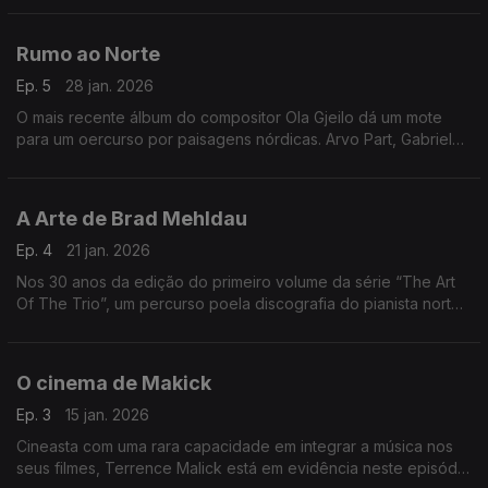
Rumo ao Norte
Ep. 5
28 jan. 2026
O mais recente álbum do compositor Ola Gjeilo dá um mote
para um oercurso por paisagens nórdicas. Arvo Part, Gabriel
Olafs, Nils Peter Molvaer ou Jan Garbarek, entre outros,
passam por aqui.
A Arte de Brad Mehldau
Ep. 4
21 jan. 2026
Nos 30 anos da edição do primeiro volume da série “The Art
Of The Trio”, um percurso poela discografia do pianista norte-
americano Brad Mehldau.
O cinema de Makick
Ep. 3
15 jan. 2026
Cineasta com uma rara capacidade em integrar a música nos
seus filmes, Terrence Malick está em evidência neste episódio