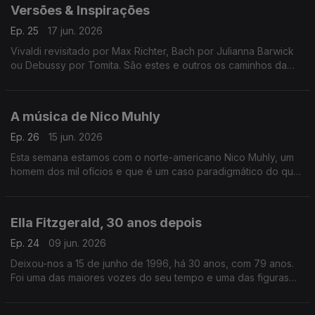
Versões & Inspirações
Ep. 25
17 jun. 2026
Vivaldi revisitado por Max Richter, Bach por Julianna Barwick
ou Debussy por Tomita. São estes e outros os caminhos da
música neste episódio.
A música de Nico Muhly
Ep. 26
15 jun. 2026
Esta semana estamos com o norte-americano Nico Muhly, um
homem dos mil ofícios e que é um caso paradigmático do que
significa ser um músico do século XXI.
Ella Fitzgerald, 30 anos depois
Ep. 24
09 jun. 2026
Deixou-nos a 15 de junho de 1996, há 30 anos, com 79 anos.
Foi uma das maiores vozes do seu tempo e uma das figuras
com mais vasta discografia da história do jazz vocal.