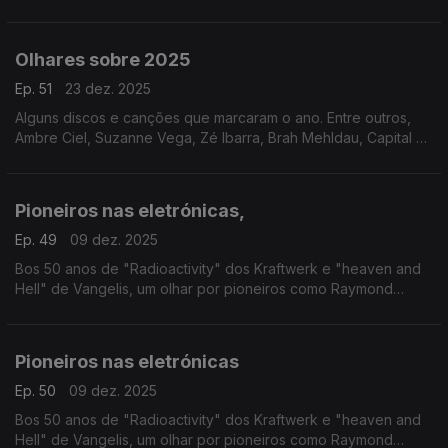
passagem de testemunho ouvem-se Philip Glass, Nina Simone,
David Bowie ou o Kronos Quartet, entre outros
Olhares sobre 2025
Ep. 51
23 dez. 2025
Alguns discos e canções que marcaram o ano. Entre outros,
Ambre Ciel, Suzanne Vega, Zé Ibarra, Brah Mehldau, Capital da
Bulgária ou Nation of Language.
Pioneiros nas eletrónicas,
Ep. 49
09 dez. 2025
Bos 50 anos de "Radioactivity" dos Kraftwerk e "heaven and
Hell" de Vangelis, um olhar por pioneiros como Raymond
Scott, Delia Derbyshire ou Tomita, entre outros.
Pioneiros nas eletrónicas
Ep. 50
09 dez. 2025
Bos 50 anos de "Radioactivity" dos Kraftwerk e "heaven and
Hell" de Vangelis, um olhar por pioneiros como Raymond