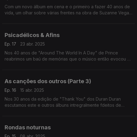
Com um novo álbum em cena e o primeiro a fazer 40 anos de
vida, um olhar sobre várias frentes na obra de Suzanne Vega
entre versões, colaborações e as suas próprias canções.
Psicadélicos & Afins
Ep. 17
23 abr. 2025
Nos 40 anos de "Around The World In A Day" de Prince
reabrimos um baú de memórias que o músico então evocou e
que quatro anos depois estariam a influenciar uma nova
geração de bandas.
As canções dos outros (Parte 3)
Ep. 16
15 abr. 2025
Nos 30 anos da edição de "Thank You" dos Duran Duran
escutamos este e outros álbuns intregralmente fdeitos de
versões editados na década de 90. Passam aqui nomes como
os de Annie Lennox, Renato Russo ou Elvis Costello.
Rondas noturnas
Ep. 15
08 abr. 2025