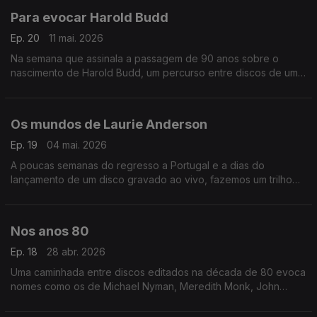
Para evocar Harold Budd
Ep. 20
11 mai. 2026
Na semana que assinala a passagem de 90 anos sobre o
nascimento de Harold Budd, um percurso entre discos de um
dos mestres da 'ambient music'.
Os mundos de Laurie Anderson
Ep. 19
04 mai. 2026
A poucas semanas do regresso a Portugal e a dias do
lançamento de um disco gravado ao vivo, fazemos um trilho
de (re)descobertas por entre a obra de Laurie Anderson.
Nos anos 80
Ep. 18
28 abr. 2026
Uma caminhada entre discos editados na década de 80 evoca
nomes como os de Michael Nyman, Meredith Monk, John
Adams. António Emiliano, Wim Mertens, Hector Zazou ou os
Dead Can Dance.