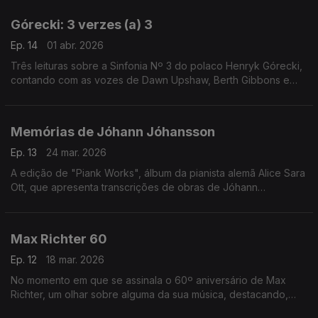
Górecki: 3 verzes (a) 3
Ep. 14
01 abr. 2026
Três leituras sobre a Sinfonia Nº 3 do polaco Henryk Górecki,
contando com as vozes de Dawn Upshaw, Berth Gibbons e
Lisa Gerrard.
Memórias de Jóhann Jóhansson
Ep. 13
24 mar. 2026
A edição de "Piank Works", álbum da pianista alemã Alice Sara
Ott, que apresenta transcrições de obras de Jóhann
Jóhansson, é o mote para uma incursão por ecos da música
do compositor islandês.
Max Richter 60
Ep. 12
18 mar. 2026
No momento em que se assinala o 60º aniversário de Max
Richter, um olhar sobre alguma da sua música, destacando,
entre outras obras, o colossal "Sleep" (2015).