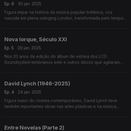
Ep. 6
30 jan. 2025
Figura ímpar na história da música popular britânica, voz
nascida em plena swinging London, transformada pelo tempo
e pela vida, Marianne Faithfull é homenageada no dia em que
nos deixou, aos 78 anos
Nova Iorque, Século XXI
Ep. 5
29 jan. 2025
Nos 20 anos da edição do álbum de estreia dos LCD
Soundsystem lembramos este e outros discos que agitaram
Nova Iorque na primeira década do século. Por aqui passam
Strokes, TV On The Radio ou Fischerspooner, entre outros
David Lynch (1946-2025)
Ep. 4
24 jan. 2025
Figura maior do cinema contemporâneo, David Lynch teve
também importantes obras nas artes plásticas e na música,
neste último caso ora através de ligações ao cinema e TV ora
em discos que editou com vários parceiros.
Entre Novelas (Parte 2)