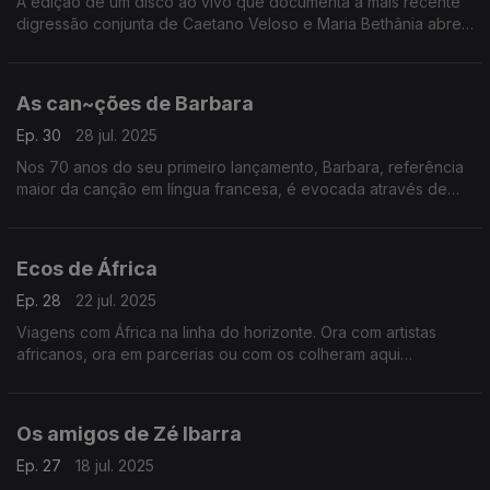
A edição de um disco ao vivo que documenta a mais recente
digressão conjunta de Caetano Veloso e Maria Bethânia abre
caminho a histórias entre os dois que se contam com canções.
As can~ções de Barbara
Ep. 30
28 jul. 2025
Nos 70 anos do seu primeiro lançamento, Barbara, referência
maior da canção em língua francesa, é evocada através de
vozes de outras gerações.
Ecos de África
Ep. 28
22 jul. 2025
Viagens com África na linha do horizonte. Ora com artistas
africanos, ora em parcerias ou com os colheram aqui
influências: Baaba Maal, Cesária Évora e Yossou N'Dour, entre
outros.
Os amigos de Zé Ibarra
Ep. 27
18 jul. 2025