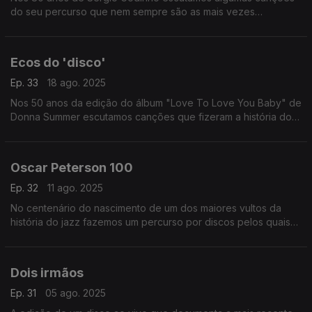
do seu percurso que nem sempre são as mais vezes
recordadas.
Ecos do 'disco'
Ep. 33
18 ago. 2025
Nos 50 anos da edição do álbum "Love To Love You Baby" de
Donna Summer escutamos canções que fizeram a história do
'disco' em versões talvez inesperadas.
Oscar Peterson 100
Ep. 32
11 ago. 2025
No centenário do nascimento de um dos maiores vultos da
história do jazz fazemos um percurso por discos pelos quais
passa uma miltidão de colaboradores, entre instrumentistas e
vocalistas.
Dois irmãos
Ep. 31
05 ago. 2025