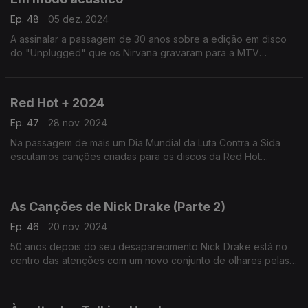
Ep. 48
05 dez. 2024
A assinalar a passagem de 30 anos sobre a edição em disco
do "Unplugged" que os Nirvana gravaram para a MTV
recuperamos esse e outros episódios em que os músicos
deram novas vidas às suas canções mas sem os fios ligados.
Red Hot + 2024
Ep. 47
28 nov. 2024
Na passagem de mais um Dia Mundial da Luta Contra a Sida
escutamos canções criadas para os discos da Red Hot
Organisation, destacando o recente "Transa", que procura
também combater a transfobia.
As Canções de Nick Drake (Parte 2)
Ep. 46
20 nov. 2024
50 anos depois do seu desaparecimento Nick Drake está no
centro das atenções com um novo conjunto de olhares pelas
heranças do seu cancioneiro. Por aqui passam John Grant,
Green Gartside ou Vashty Bunyan, entre outros.