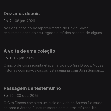
onde escutamos música originbal e peças gravadas que usou
no seu cinema.
Dez anos depois
Ep. 2
08 jan. 2026
Nos dez anos do desaparecimento de David Bowie,
escutamos ecos do seu legado e música recente de alguns
colaboradores seus. Ouvimos Philip Glass, Maria Schneider ou
Donny McCaslin, entre outros.
À volta de uma coleção
Ep. 1
02 jan. 2026
O início de uma segunta etapa na vida do Gira Discos. Novas
histórias com novos discos. Esta semana com John Surman,
Anja Lechner, Nina Simone, Valentin Silvestrov ou Brian Eno,
entre outros.
Passagem de testemunho
Ep. 52
30 dez. 2025
O Gira Discos completa um ciclo de vida na Antena 1 e muda-
se para a Antena 2, naturalmente com outras músicas. Na