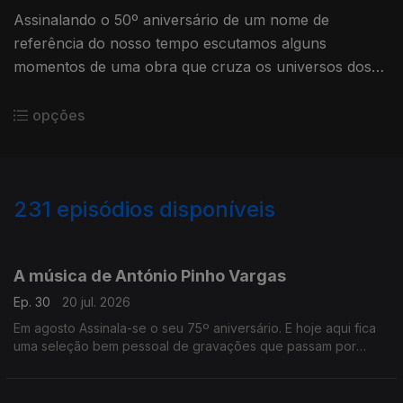
Assinalando o 50º aniversário de um nome de
referência do nosso tempo escutamos alguns
momentos de uma obra que cruza os universos dos
discos e dos palcos com o trabalho para o cinema.
opções
231
episódios disponíveis
926690
908313
891984
873077
855007
832498
815102
795140
778931
A música de António Pinho Vargas
Ep. 30
20 jul. 2026
Em agosto Assinala-se o seu 75º aniversário. E hoje aqui fica
uma seleção bem pessoal de gravações que passam por
várias etapas da sua discografia.