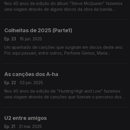
Nos 40 anos da edição do álbum "Steve McQueen" fazemos
uma viagem através de alguns discos da obra da banda
formada pelos irmãos MacAloon.
Colheitas de 2025 (Parte1)
Ep. 23
16 jun. 2025
Um apanhado de canções que surgiram em discos deste ano.
Por aqui passam, entre outros, Perfume Genius, Maria
Bethânia, Suzanne Vega, Lady Gaga, Ziferblat ou Panda Bear.
As canções dos A-ha
Ep. 22
03 jun. 2025
Nos 40 anos da edição de "Hunting High and Low" fazemos
uma viagem através de canções que fizeram o percurso dos
A-ha desde então.
U2 entre amigos
Ep. 21
21 mai. 2025