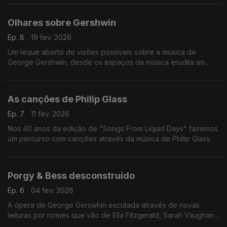
Olhares sobre Gershwin
Ep. 8
19 fev. 2026
Um leque aberto de visões possíveis sobre a música de
George Gershwin, desde os espaços da música erudita ao
jazz, sem esquecer a música popular.
As canções de Philip Glass
Ep. 7
11 fev. 2026
Nos 40 anos da edição de "Songs From Liquid Days" fazemos
um percurso com canções através da música de Philip Glass.
Porgy & Bess desconstruído
Ep. 6
04 fev. 2026
A ópera de George Gerswhin escutada através de novas
leituras por nomes que vão de Ella Fitzgerald, Sarah Vaughan,
Miles Davis, Keith Jarrett, Isaac Stern à batuta de Simon Rattle.