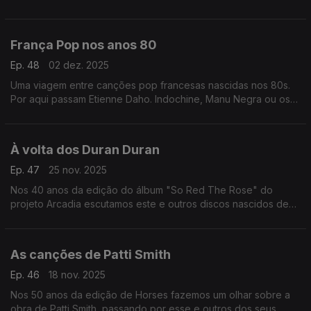
Scott, Delia Derbyshire ou Tomita, entre outros.
França Pop nos anos 80
Ep. 48
02 dez. 2025
Uma viagem entre canções pop francesas nascidas nos 80s.
Por aqui passam Etienne Daho. Indochine, Manu Negra ou os
Les Rita Mitsouko, entre outros.
À volta dos Duran Duran
Ep. 47
25 nov. 2025
Nos 40 anos da edição do álbum "So Red The Rose" do
projeto Arcadia escutamos este e outros discos nascidos de
aventuras em paralelo de elementos dos Duran Duran.
As canções de Patti Smith
Ep. 46
18 nov. 2025
Nos 50 anos da edição de Horses fazemos um olhar sobre a
obra de Patti Smith, passando por esse e outros dos seus