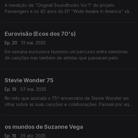
A reedição de "Original Soundtrscks Vol 1" do projeto
Passengers e os 40 anos do EP "Wide Awake In America" são
ponto de partida para uma série de reencontros em volta dos
U2 e seus colaboradores.
Eurovisão (Ecos dos 70's)
Ep. 20
13 mai. 2025
Em semana eurovisiva fazemos um percurso entre memórias
de canções mas também de artistas que passaram pelo
concurso nos anos 70. Escutamos, entre outros, Gigliola
Cinquetti, o Korni Grupa, Edwyn Collins ou os Abba.
Stevie Wonder 75
Ep. 19
07 mai. 2025
No mês que assinala o 75º aniversário de Stevie Wonder um
olhar sobre as suas canções e colaborações. Passam por aqui
Robert Flack, George Michael, Djavan, Michael Jackson ou o
próprio Stevie Wonder, entre outros,
os mundos de Suzanne Vega
Ep. 18
29 abr. 2025