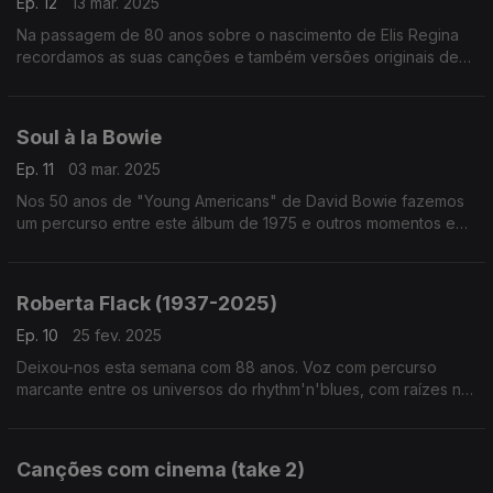
Ep. 12
13 mar. 2025
Na passagem de 80 anos sobre o nascimento de Elis Regina
recordamos as suas canções e também versões originais de
outras que a sua voz depois transformou. Edu Lobo, Millton
Nascimento ou Gilberto Gil passam por aqui.
Soul à la Bowie
Ep. 11
03 mar. 2025
Nos 50 anos de "Young Americans" de David Bowie fazemos
um percurso entre este álbum de 1975 e outros momentos em
que a soul, o funk e o rhythm'n'blues que marcaramn outros
discos seus.
Roberta Flack (1937-2025)
Ep. 10
25 fev. 2025
Deixou-nos esta semana com 88 anos. Voz com percurso
marcante entre os universos do rhythm'n'blues, com raízes no
jazze na folk e referência para o som 'quiet storm', Roberta
Flack é evocada neste episódio.
Canções com cinema (take 2)