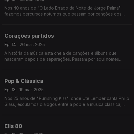
Nos 40 anos de "O Lado Errado da Noite de Jorge Palma"
fazemos percursos noturnos que passam por canções dos
Depeche Mode, Dalida, Smashing Pumpkins, Caetano Veloso
ou de Fausto, entre outros.
Corações partidos
Ep. 14
26 mar. 2025
A história da música está cheia de canções e álbuns que
nasceram depois de separações. Passam por aqui nomes
como Panda Bear, Beck, Maria Bethânia ou Nantes, entre
outros.
Pop & Clássica
Ep. 13
19 mar. 2025
Nos 25 anos de "Punishing Kiss", onde Ute Lemper canta Philip
Glass, escutamos diálogos entre a pop e a música clássica,
juntando nomes como os de Sting, Prokofiev, Catherine Ringer
ou Mahler, entre outros.
Elis 80