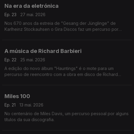
Na era da eletrónica
Ep. 23
27 mai. 2026
Nos 670 anos da estreia de "Gesang der Jünglinge" de
Karlheinz Stockauhsen o Gira Discos faz um percurso por
entre memórias da história da música eletrónica, que vai de
Olivier Messiaen os The Art Of Noise.
A música de Richard Barbieri
Ep. 22
25 mai. 2026
A edição do novo álbum "Hauntings" é o mote para um
percurso de reencontro com a obra em disco de Richard
Barbieri, que inclui memórias dos Japan, de velhas parcerias e
de antigos companheiros de trabalho.
Miles 100
Ep. 21
13 mai. 2026
No centenário de Miles Davis, um percurso pessoal por alguns
títulos da sua discografia.