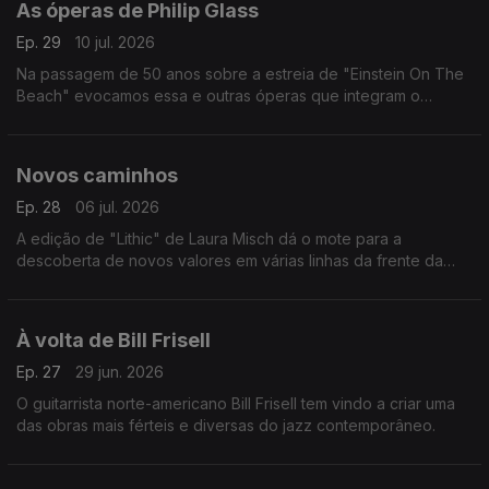
As óperas de Philip Glass
Ep. 29
10 jul. 2026
Na passagem de 50 anos sobre a estreia de "Einstein On The
Beach" evocamos essa e outras óperas que integram o
percurso do compositor norte-americano.
Novos caminhos
Ep. 28
06 jul. 2026
A edição de "Lithic" de Laura Misch dá o mote para a
descoberta de novos valores em várias linhas da frente da
música dos nosso dias.
À volta de Bill Frisell
Ep. 27
29 jun. 2026
O guitarrista norte-americano Bill Frisell tem vindo a criar uma
das obras mais férteis e diversas do jazz contemporâneo.