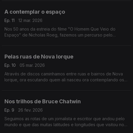
A contemplar o espaço
Ep. 11
12 mar. 2026
Nos 50 anos da estreia do filme "O Homem Que Veio do
Espaço" de Nicholas Roeg, fazemos um percurso pelo
universo com a música de Alan Hovhaness, Brian Eno, Vangelis
ou Gustav Holst, entre outros.
Pelas ruas de Nova Iorque
Ep. 10
05 mar. 2026
Através de discos caminhamos entre ruas e bairros de Nova
Iorque, ora escutando quem ali nasceu ora contemplando os
olhares dos que a visitaram.
Nos trilhos de Bruce Chatwin
Ep. 9
26 fev. 2026
Seguimos as rotas de um jornalista e escritor que andou pelo
mundo e que das muitas latitudes e longitudes que visitou nos
legou um conjunto de livro.