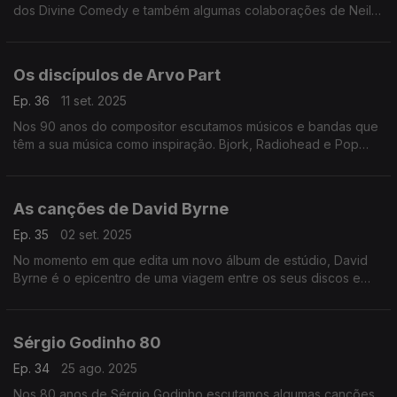
dos Divine Comedy e também algumas colaborações de Neil
Hannom com figuras como Rodrigo Leão, Ute Lemper ou Yann
Tiersenn.
Os discípulos de Arvo Part
Ep. 36
11 set. 2025
Nos 90 anos do compositor escutamos músicos e bandas que
têm a sua música como inspiração. Bjork, Radiohead e Pop
Dell'Arte passam por aqui.
As canções de David Byrne
Ep. 35
02 set. 2025
No momento em que edita um novo álbum de estúdio, David
Byrne é o epicentro de uma viagem entre os seus discos e
muitas colaborações, por onde passam Marisa Monte ou
Caetano Veloso, entre outros.
Sérgio Godinho 80
Ep. 34
25 ago. 2025
Nos 80 anos de Sérgio Godinho escutamos algumas canções