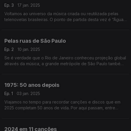
Ep. 3
17 jan. 2025
Voltamos ao universo da música criada ou reutilizada pelas
telenovelas brasileiras. O ponto de partida desta vez é “Água
Viva”, de 1980, onde ouvimos Baby Consuelo, Gal Costa ou
João Gilberto, entre outros.
Pelas ruas de São Paulo
Ep. 2
10 jan. 2025
Se é verdade que o Rio de Janeiro conheceu projeção global
através da música, a grande metrópole de São Paulo também
tem uma vasta coleção de figuras e retratos no mundo das
canções.
1975: 50 anos depois
Ep. 1
03 jan. 2025
Viajamos no tempo para recordar canções e discos que em
2025 completam 50 anos de vida. Por aqui passam, entre
outros, David Bowie, Ney Matogrosso, a Banda do Casaco
ou Donna Summer.
2024 em 11 canções