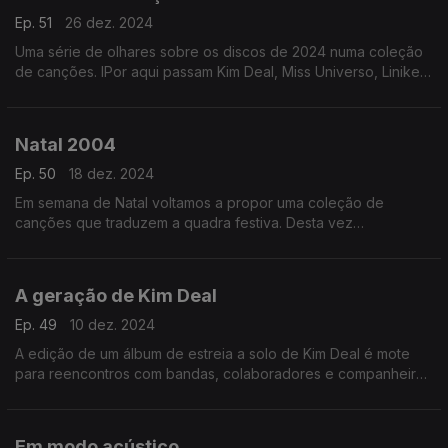
Ep. 51
26 dez. 2024
Uma série de olhares sobre os discos de 2024 numa coleção
de canções. IPor aqui passam Kim Deal, Miss Universo, Liniker,
Vera Sola, Malu Maria, Lady Gaga ou Vampire Weekend, entre
outros.
Natal 2004
Ep. 50
18 dez. 2024
Em semana de Natal voltamos a propor uma coleção de
canções que traduzem a quadra festiva. Desta vez
escutramos, entre outros, nomes com os de Sufjan Stevens,
The Bird and The Bee, Fleet Foxes ou Pop dell'Arte.
A geração de Kim Deal
Ep. 49
10 dez. 2024
A edição de um álbum de estreia a solo de Kim Deal é mote
para reencontros com bandas, colaboradores e companheiros
que ajudaram a criar paisagens indie entre finais dos anos 80
e os anos 90.
Em modo acústico