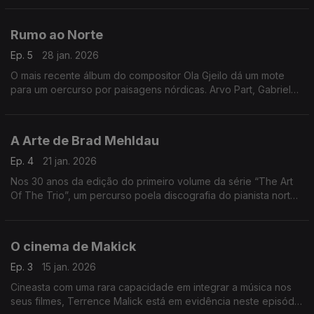
Rumo ao Norte
Ep. 5
28 jan. 2026
O mais recente álbum do compositor Ola Gjeilo dá um mote
para um oercurso por paisagens nórdicas. Arvo Part, Gabriel
Olafs, Nils Peter Molvaer ou Jan Garbarek, entre outros,
passam por aqui.
A Arte de Brad Mehldau
Ep. 4
21 jan. 2026
Nos 30 anos da edição do primeiro volume da série “The Art
Of The Trio”, um percurso poela discografia do pianista norte-
americano Brad Mehldau.
O cinema de Makick
Ep. 3
15 jan. 2026
Cineasta com uma rara capacidade em integrar a música nos
seus filmes, Terrence Malick está em evidência neste episódio