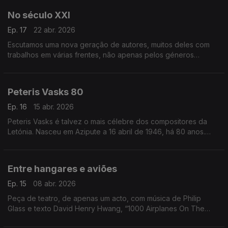
No século XXI
Ep. 17
22 abr. 2026
Escutamos uma nova geração de autores, muitos deles com
trabalhos em várias frentes, não apenas pelos géneros
musicais diversos, mas também pelo modo como se adaptam
aos discos, aos palcos e ao aduivisual.
Peteris Vasks 80
Ep. 16
15 abr. 2026
Peteris Vasks é talvez o mais célebre dos compositores da
Letónia. Nasceu em Azipute a 16 abril de 1946, há 80 anos.
Este episódio dá a escutar alguma da sua música.
Entre hangares e aviões
Ep. 15
08 abr. 2026
Peça de teatro, de apenas um acto, com música de Philip
Glass e texto David Henry Hwang, “1000 Airplanes On The
Roof" tem nova gravação.