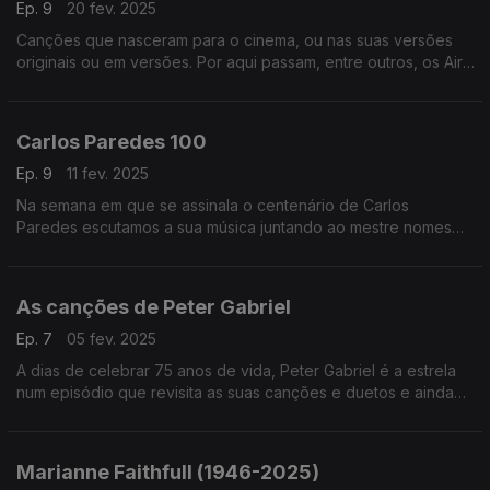
Ep. 9
20 fev. 2025
Canções que nasceram para o cinema, ou nas suas versões
originais ou em versões. Por aqui passam, entre outros, os Air,
Franz Ferdinand, Bjork, Annie Lennox, Ofra Haza ou os My
Bloody Valentine, entre outros.
Carlos Paredes 100
Ep. 9
11 fev. 2025
Na semana em que se assinala o centenário de Carlos
Paredes escutamos a sua música juntando ao mestre nomes
como os Madredeus, Charlie Haden, o Kronos Quartet, os
Belle Chase Hotel, os Gaiteiros de Lisboa ou os Tantra.
As canções de Peter Gabriel
Ep. 7
05 fev. 2025
A dias de celebrar 75 anos de vida, Peter Gabriel é a estrela
num episódio que revisita as suas canções e duetos e ainda
versões, juntando nomes como Joni Mitchell, Robert Fripp ou
os Arcade Fire, entre outros.
Marianne Faithfull (1946-2025)