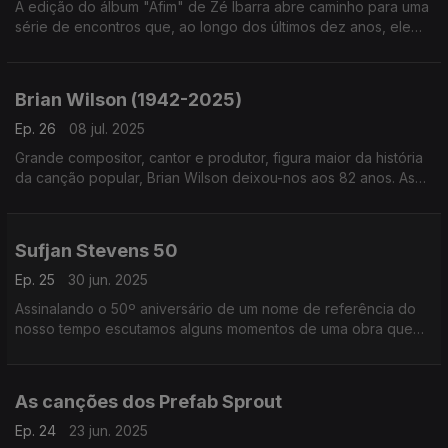
A edição do álbum "Afim" de Zé Ibarra abre caminho para uma
série de encontros que, ao longo dos últimos dez anos, ele
mesmo foi assinando na companhia de artistas e ainda bandas
como os Dônica ou Bala Desejo.
Brian Wilson (1942-2025)
Ep. 26
08 jul. 2025
Grande compositor, cantor e produtor, figura maior da história
da canção popular, Brian Wilson deixou-nos aos 82 anos. As
suas canções, algumas em versões, são o tutano deste
episódio.
Sufjan Stevens 50
Ep. 25
30 jun. 2025
Assinalando o 50º aniversário de um nome de referência do
nosso tempo escutamos alguns momentos de uma obra que
cruza os universos dos discos e dos palcos com o trabalho
para o cinema.
As canções dos Prefab Sprout
Ep. 24
23 jun. 2025