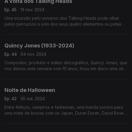
À volta dos Talking Heads
Ep. 45
13 nov. 2024
Uma incursão pelo universo dos Talking Heads pode olhar
pelos percursos a solo dos seus quatro elementos ou pelas
versões que outros têm criado a partir das suas canções. Por
aqui passam Lorde ou Angelique Kidjo.
Quincy Jones (1933-2024)
Ep. 44
04 nov. 2024
Compositor, produtor e editor discográfico, Quincy Jones, que
nos deixou esta semana com 91 anos, fixou em disco uma obra
tanto feita em nome próprio como em discos que nasceram de
diversas colaborações.
Noite de Halloween
Ep. 43
30 out. 2024
Entre feitiços, vampiros e fantasmas, uma banda sonora para
uma noite de bruxas com os Japan, Duran Duran, David Bowie,
Lana del Rey, Rockwell ou Rita Lee, entre outros.