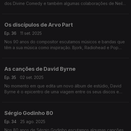
dos Divine Comedy e também algumas colaborações de Neil
Hannom com figuras como Rodrigo Leão, Ute Lemper ou Yann
Tiersenn.
Os discípulos de Arvo Part
Ep. 36
11 set. 2025
Nos 90 anos do compositor escutamos músicos e bandas que
têm a sua música como inspiração. Bjork, Radiohead e Pop
Dell'Arte passam por aqui.
As canções de David Byrne
Ep. 35
02 set. 2025
No momento em que edita um novo álbum de estúdio, David
Byrne é o epicentro de uma viagem entre os seus discos e
muitas colaborações, por onde passam Marisa Monte ou
Caetano Veloso, entre outros.
Sérgio Godinho 80
Ep. 34
25 ago. 2025
Nos 80 anos de Sérgio Godinho escutamos algumas canções