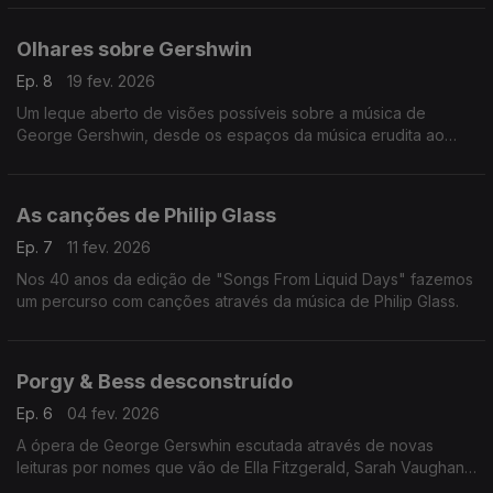
Olhares sobre Gershwin
Ep. 8
19 fev. 2026
Um leque aberto de visões possíveis sobre a música de
George Gershwin, desde os espaços da música erudita ao
jazz, sem esquecer a música popular.
As canções de Philip Glass
Ep. 7
11 fev. 2026
Nos 40 anos da edição de "Songs From Liquid Days" fazemos
um percurso com canções através da música de Philip Glass.
Porgy & Bess desconstruído
Ep. 6
04 fev. 2026
A ópera de George Gerswhin escutada através de novas
leituras por nomes que vão de Ella Fitzgerald, Sarah Vaughan,
Miles Davis, Keith Jarrett, Isaac Stern à batuta de Simon Rattle.