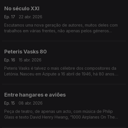
No século XXI
Ep. 17
22 abr. 2026
Escutamos uma nova geração de autores, muitos deles com
trabalhos em várias frentes, não apenas pelos géneros
musicais diversos, mas também pelo modo como se adaptam
aos discos, aos palcos e ao aduivisual.
Peteris Vasks 80
Ep. 16
15 abr. 2026
Peteris Vasks é talvez o mais célebre dos compositores da
Letónia. Nasceu em Azipute a 16 abril de 1946, há 80 anos.
Este episódio dá a escutar alguma da sua música.
Entre hangares e aviões
Ep. 15
08 abr. 2026
Peça de teatro, de apenas um acto, com música de Philip
Glass e texto David Henry Hwang, “1000 Airplanes On The
Roof" tem nova gravação.