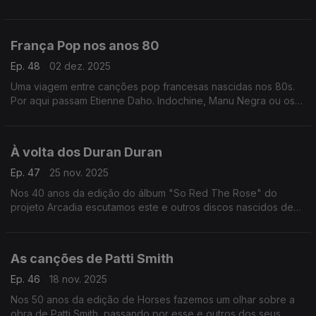
Scott, Delia Derbyshire ou Tomita, entre outros.
França Pop nos anos 80
Ep. 48
02 dez. 2025
Uma viagem entre canções pop francesas nascidas nos 80s.
Por aqui passam Etienne Daho. Indochine, Manu Negra ou os
Les Rita Mitsouko, entre outros.
À volta dos Duran Duran
Ep. 47
25 nov. 2025
Nos 40 anos da edição do álbum "So Red The Rose" do
projeto Arcadia escutamos este e outros discos nascidos de
aventuras em paralelo de elementos dos Duran Duran.
As canções de Patti Smith
Ep. 46
18 nov. 2025
Nos 50 anos da edição de Horses fazemos um olhar sobre a
obra de Patti Smith, passando por esse e outros dos seus