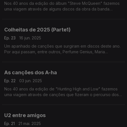
Nos 40 anos da edição do álbum "Steve McQueen" fazemos
uma viagem através de alguns discos da obra da banda
formada pelos irmãos MacAloon.
Colheitas de 2025 (Parte1)
Ep. 23
16 jun. 2025
Um apanhado de canções que surgiram em discos deste ano.
Por aqui passam, entre outros, Perfume Genius, Maria
Bethânia, Suzanne Vega, Lady Gaga, Ziferblat ou Panda Bear.
As canções dos A-ha
Ep. 22
03 jun. 2025
Nos 40 anos da edição de "Hunting High and Low" fazemos
uma viagem através de canções que fizeram o percurso dos
A-ha desde então.
U2 entre amigos
Ep. 21
21 mai. 2025