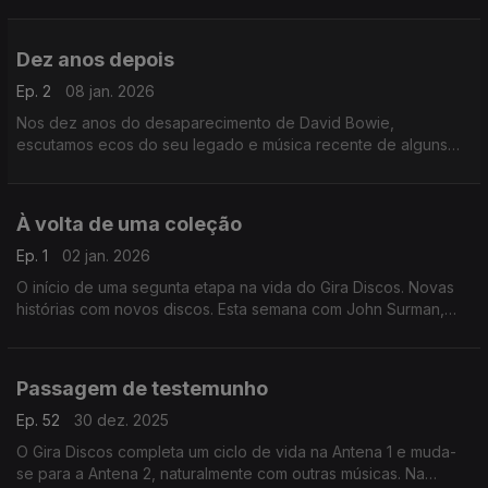
onde escutamos música originbal e peças gravadas que usou
no seu cinema.
Dez anos depois
Ep. 2
08 jan. 2026
Nos dez anos do desaparecimento de David Bowie,
escutamos ecos do seu legado e música recente de alguns
colaboradores seus. Ouvimos Philip Glass, Maria Schneider ou
Donny McCaslin, entre outros.
À volta de uma coleção
Ep. 1
02 jan. 2026
O início de uma segunta etapa na vida do Gira Discos. Novas
histórias com novos discos. Esta semana com John Surman,
Anja Lechner, Nina Simone, Valentin Silvestrov ou Brian Eno,
entre outros.
Passagem de testemunho
Ep. 52
30 dez. 2025
O Gira Discos completa um ciclo de vida na Antena 1 e muda-
se para a Antena 2, naturalmente com outras músicas. Na