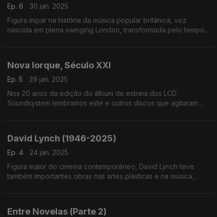
Ep. 6
30 jan. 2025
Figura ímpar na história da música popular britânica, voz
nascida em plena swinging London, transformada pelo tempo
e pela vida, Marianne Faithfull é homenageada no dia em que
nos deixou, aos 78 anos
Nova Iorque, Século XXI
Ep. 5
29 jan. 2025
Nos 20 anos da edição do álbum de estreia dos LCD
Soundsystem lembramos este e outros discos que agitaram
Nova Iorque na primeira década do século. Por aqui passam
Strokes, TV On The Radio ou Fischerspooner, entre outros
David Lynch (1946-2025)
Ep. 4
24 jan. 2025
Figura maior do cinema contemporâneo, David Lynch teve
também importantes obras nas artes plásticas e na música,
neste último caso ora através de ligações ao cinema e TV ora
em discos que editou com vários parceiros.
Entre Novelas (Parte 2)