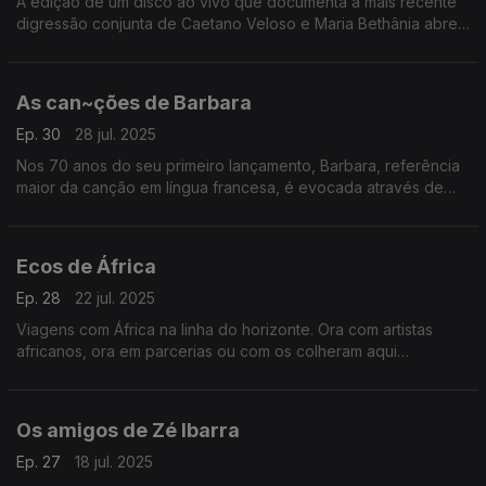
A edição de um disco ao vivo que documenta a mais recente
digressão conjunta de Caetano Veloso e Maria Bethânia abre
caminho a histórias entre os dois que se contam com canções.
As can~ções de Barbara
Ep. 30
28 jul. 2025
Nos 70 anos do seu primeiro lançamento, Barbara, referência
maior da canção em língua francesa, é evocada através de
vozes de outras gerações.
Ecos de África
Ep. 28
22 jul. 2025
Viagens com África na linha do horizonte. Ora com artistas
africanos, ora em parcerias ou com os colheram aqui
influências: Baaba Maal, Cesária Évora e Yossou N'Dour, entre
outros.
Os amigos de Zé Ibarra
Ep. 27
18 jul. 2025