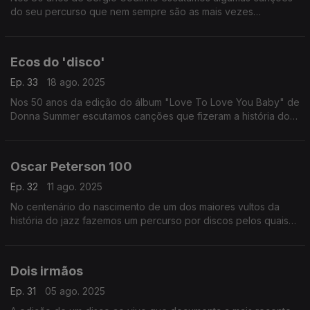
do seu percurso que nem sempre são as mais vezes
recordadas.
Ecos do 'disco'
Ep. 33
18 ago. 2025
Nos 50 anos da edição do álbum "Love To Love You Baby" de
Donna Summer escutamos canções que fizeram a história do
'disco' em versões talvez inesperadas.
Oscar Peterson 100
Ep. 32
11 ago. 2025
No centenário do nascimento de um dos maiores vultos da
história do jazz fazemos um percurso por discos pelos quais
passa uma miltidão de colaboradores, entre instrumentistas e
vocalistas.
Dois irmãos
Ep. 31
05 ago. 2025