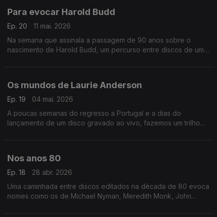
Para evocar Harold Budd
Ep. 20
11 mai. 2026
Na semana que assinala a passagem de 90 anos sobre o
nascimento de Harold Budd, um percurso entre discos de um
dos mestres da 'ambient music'.
Os mundos de Laurie Anderson
Ep. 19
04 mai. 2026
A poucas semanas do regresso a Portugal e a dias do
lançamento de um disco gravado ao vivo, fazemos um trilho
de (re)descobertas por entre a obra de Laurie Anderson.
Nos anos 80
Ep. 18
28 abr. 2026
Uma caminhada entre discos editados na década de 80 evoca
nomes como os de Michael Nyman, Meredith Monk, John
Adams. António Emiliano, Wim Mertens, Hector Zazou ou os
Dead Can Dance.