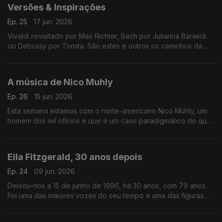
Versões & Inspirações
Ep. 25
17 jun. 2026
Vivaldi revisitado por Max Richter, Bach por Julianna Barwick
ou Debussy por Tomita. São estes e outros os caminhos da
música neste episódio.
A música de Nico Muhly
Ep. 26
15 jun. 2026
Esta semana estamos com o norte-americano Nico Muhly, um
homem dos mil ofícios e que é um caso paradigmático do que
significa ser um músico do século XXI.
Ella Fitzgerald, 30 anos depois
Ep. 24
09 jun. 2026
Deixou-nos a 15 de junho de 1996, há 30 anos, com 79 anos.
Foi uma das maiores vozes do seu tempo e uma das figuras
com mais vasta discografia da história do jazz vocal.