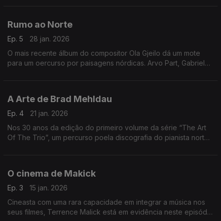
Rumo ao Norte
Ep. 5
28 jan. 2026
O mais recente álbum do compositor Ola Gjeilo dá um mote
para um oercurso por paisagens nórdicas. Arvo Part, Gabriel
Olafs, Nils Peter Molvaer ou Jan Garbarek, entre outros,
passam por aqui.
A Arte de Brad Mehldau
Ep. 4
21 jan. 2026
Nos 30 anos da edição do primeiro volume da série “The Art
Of The Trio”, um percurso poela discografia do pianista norte-
americano Brad Mehldau.
O cinema de Makick
Ep. 3
15 jan. 2026
Cineasta com uma rara capacidade em integrar a música nos
seus filmes, Terrence Malick está em evidência neste episódio