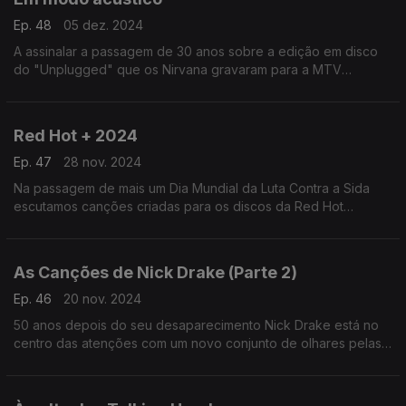
Ep. 48
05 dez. 2024
A assinalar a passagem de 30 anos sobre a edição em disco
do "Unplugged" que os Nirvana gravaram para a MTV
recuperamos esse e outros episódios em que os músicos
deram novas vidas às suas canções mas sem os fios ligados.
Red Hot + 2024
Ep. 47
28 nov. 2024
Na passagem de mais um Dia Mundial da Luta Contra a Sida
escutamos canções criadas para os discos da Red Hot
Organisation, destacando o recente "Transa", que procura
também combater a transfobia.
As Canções de Nick Drake (Parte 2)
Ep. 46
20 nov. 2024
50 anos depois do seu desaparecimento Nick Drake está no
centro das atenções com um novo conjunto de olhares pelas
heranças do seu cancioneiro. Por aqui passam John Grant,
Green Gartside ou Vashty Bunyan, entre outros.