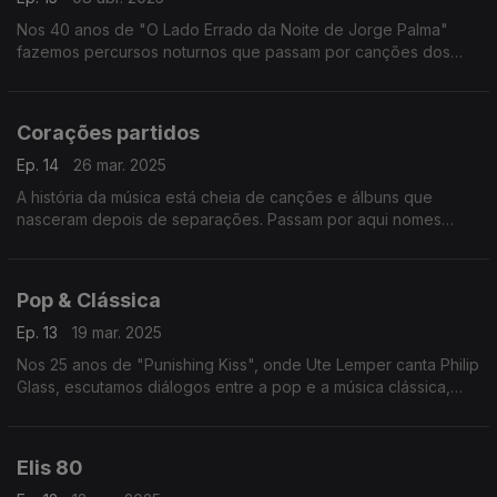
Nos 40 anos de "O Lado Errado da Noite de Jorge Palma"
fazemos percursos noturnos que passam por canções dos
Depeche Mode, Dalida, Smashing Pumpkins, Caetano Veloso
ou de Fausto, entre outros.
Corações partidos
Ep. 14
26 mar. 2025
A história da música está cheia de canções e álbuns que
nasceram depois de separações. Passam por aqui nomes
como Panda Bear, Beck, Maria Bethânia ou Nantes, entre
outros.
Pop & Clássica
Ep. 13
19 mar. 2025
Nos 25 anos de "Punishing Kiss", onde Ute Lemper canta Philip
Glass, escutamos diálogos entre a pop e a música clássica,
juntando nomes como os de Sting, Prokofiev, Catherine Ringer
ou Mahler, entre outros.
Elis 80