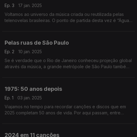
Ep. 3
17 jan. 2025
Voltamos ao universo da música criada ou reutilizada pelas
telenovelas brasileiras. O ponto de partida desta vez é “Água
Viva”, de 1980, onde ouvimos Baby Consuelo, Gal Costa ou
João Gilberto, entre outros.
Pelas ruas de São Paulo
Ep. 2
10 jan. 2025
Se é verdade que o Rio de Janeiro conheceu projeção global
através da música, a grande metrópole de São Paulo também
tem uma vasta coleção de figuras e retratos no mundo das
canções.
1975: 50 anos depois
Ep. 1
03 jan. 2025
Viajamos no tempo para recordar canções e discos que em
2025 completam 50 anos de vida. Por aqui passam, entre
outros, David Bowie, Ney Matogrosso, a Banda do Casaco
ou Donna Summer.
2024 em 11 canções