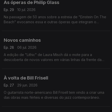
As óperas de Philip Glass
Ep. 29
10 jul. 2026
Na passagem de 50 anos sobre a estreia de "Einstein On The
Beach" evocamos essa e outras óperas que integram o
percurso do compositor norte-americano.
Novos caminhos
Ep. 28
06 jul. 2026
A edição de "Lithic" de Laura Misch dá o mote para a
descoberta de novos valores em várias linhas da frente da
música dos nosso dias.
À volta de Bill Frisell
Ep. 27
29 jun. 2026
O guitarrista norte-americano Bill Frisell tem vindo a criar uma
das obras mais férteis e diversas do jazz contemporâneo.