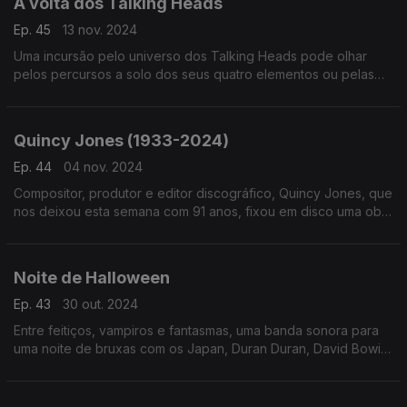
À volta dos Talking Heads
Ep. 45
13 nov. 2024
Uma incursão pelo universo dos Talking Heads pode olhar
pelos percursos a solo dos seus quatro elementos ou pelas
versões que outros têm criado a partir das suas canções. Por
aqui passam Lorde ou Angelique Kidjo.
Quincy Jones (1933-2024)
Ep. 44
04 nov. 2024
Compositor, produtor e editor discográfico, Quincy Jones, que
nos deixou esta semana com 91 anos, fixou em disco uma obra
tanto feita em nome próprio como em discos que nasceram de
diversas colaborações.
Noite de Halloween
Ep. 43
30 out. 2024
Entre feitiços, vampiros e fantasmas, uma banda sonora para
uma noite de bruxas com os Japan, Duran Duran, David Bowie,
Lana del Rey, Rockwell ou Rita Lee, entre outros.