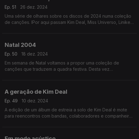
Ep. 51
26 dez. 2024
Uma série de olhares sobre os discos de 2024 numa coleção
de canções. IPor aqui passam Kim Deal, Miss Universo, Liniker,
Vera Sola, Malu Maria, Lady Gaga ou Vampire Weekend, entre
outros.
Natal 2004
Ep. 50
18 dez. 2024
Em semana de Natal voltamos a propor uma coleção de
canções que traduzem a quadra festiva. Desta vez
escutramos, entre outros, nomes com os de Sufjan Stevens,
The Bird and The Bee, Fleet Foxes ou Pop dell'Arte.
A geração de Kim Deal
Ep. 49
10 dez. 2024
A edição de um álbum de estreia a solo de Kim Deal é mote
para reencontros com bandas, colaboradores e companheiros
que ajudaram a criar paisagens indie entre finais dos anos 80
e os anos 90.
Em modo acústico