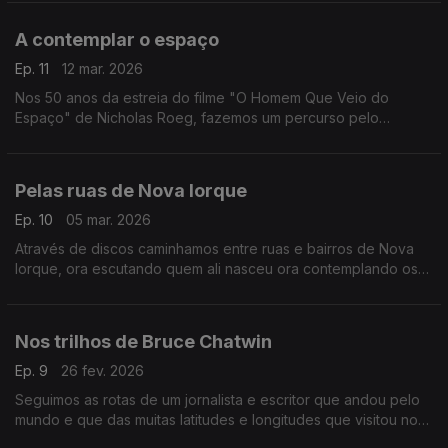
A contemplar o espaço
Ep. 11
12 mar. 2026
Nos 50 anos da estreia do filme "O Homem Que Veio do
Espaço" de Nicholas Roeg, fazemos um percurso pelo
universo com a música de Alan Hovhaness, Brian Eno, Vangelis
ou Gustav Holst, entre outros.
Pelas ruas de Nova Iorque
Ep. 10
05 mar. 2026
Através de discos caminhamos entre ruas e bairros de Nova
Iorque, ora escutando quem ali nasceu ora contemplando os
olhares dos que a visitaram.
Nos trilhos de Bruce Chatwin
Ep. 9
26 fev. 2026
Seguimos as rotas de um jornalista e escritor que andou pelo
mundo e que das muitas latitudes e longitudes que visitou nos
legou um conjunto de livro.