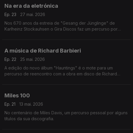
Na era da eletrónica
Ep. 23
27 mai. 2026
Nos 670 anos da estreia de "Gesang der Jünglinge" de
Karlheinz Stockauhsen o Gira Discos faz um percurso por
entre memórias da história da música eletrónica, que vai de
Olivier Messiaen os The Art Of Noise.
A música de Richard Barbieri
Ep. 22
25 mai. 2026
A edição do novo álbum "Hauntings" é o mote para um
percurso de reencontro com a obra em disco de Richard
Barbieri, que inclui memórias dos Japan, de velhas parcerias e
de antigos companheiros de trabalho.
Miles 100
Ep. 21
13 mai. 2026
No centenário de Miles Davis, um percurso pessoal por alguns
títulos da sua discografia.