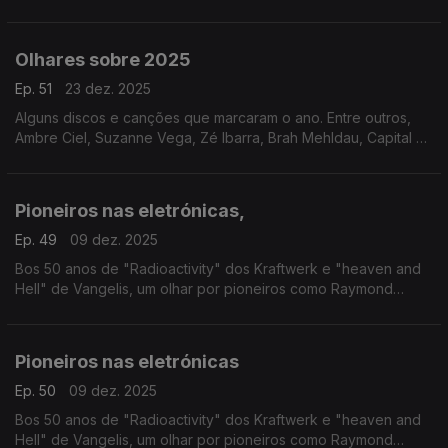
passagem de testemunho ouvem-se Philip Glass, Nina Simone,
David Bowie ou o Kronos Quartet, entre outros
Olhares sobre 2025
Ep. 51
23 dez. 2025
Alguns discos e canções que marcaram o ano. Entre outros,
Ambre Ciel, Suzanne Vega, Zé Ibarra, Brah Mehldau, Capital da
Bulgária ou Nation of Language.
Pioneiros nas eletrónicas,
Ep. 49
09 dez. 2025
Bos 50 anos de "Radioactivity" dos Kraftwerk e "heaven and
Hell" de Vangelis, um olhar por pioneiros como Raymond
Scott, Delia Derbyshire ou Tomita, entre outros.
Pioneiros nas eletrónicas
Ep. 50
09 dez. 2025
Bos 50 anos de "Radioactivity" dos Kraftwerk e "heaven and
Hell" de Vangelis, um olhar por pioneiros como Raymond