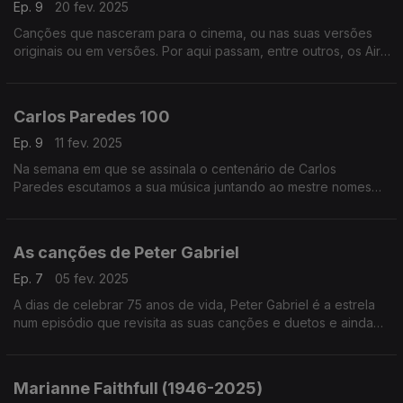
Ep. 9
20 fev. 2025
Canções que nasceram para o cinema, ou nas suas versões
originais ou em versões. Por aqui passam, entre outros, os Air,
Franz Ferdinand, Bjork, Annie Lennox, Ofra Haza ou os My
Bloody Valentine, entre outros.
Carlos Paredes 100
Ep. 9
11 fev. 2025
Na semana em que se assinala o centenário de Carlos
Paredes escutamos a sua música juntando ao mestre nomes
como os Madredeus, Charlie Haden, o Kronos Quartet, os
Belle Chase Hotel, os Gaiteiros de Lisboa ou os Tantra.
As canções de Peter Gabriel
Ep. 7
05 fev. 2025
A dias de celebrar 75 anos de vida, Peter Gabriel é a estrela
num episódio que revisita as suas canções e duetos e ainda
versões, juntando nomes como Joni Mitchell, Robert Fripp ou
os Arcade Fire, entre outros.
Marianne Faithfull (1946-2025)