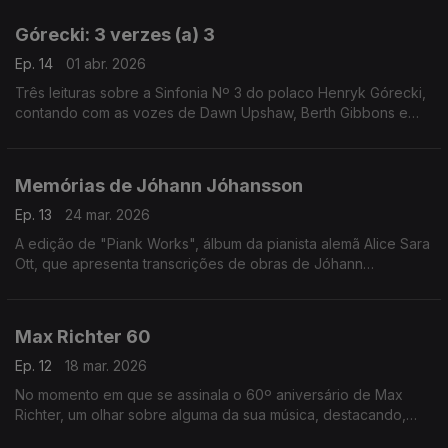
Górecki: 3 verzes (a) 3
Ep. 14
01 abr. 2026
Três leituras sobre a Sinfonia Nº 3 do polaco Henryk Górecki,
contando com as vozes de Dawn Upshaw, Berth Gibbons e
Lisa Gerrard.
Memórias de Jóhann Jóhansson
Ep. 13
24 mar. 2026
A edição de "Piank Works", álbum da pianista alemã Alice Sara
Ott, que apresenta transcrições de obras de Jóhann
Jóhansson, é o mote para uma incursão por ecos da música
do compositor islandês.
Max Richter 60
Ep. 12
18 mar. 2026
No momento em que se assinala o 60º aniversário de Max
Richter, um olhar sobre alguma da sua música, destacando,
entre outras obras, o colossal "Sleep" (2015).