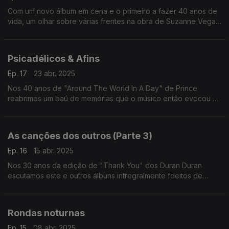
Com um novo álbum em cena e o primeiro a fazer 40 anos de
vida, um olhar sobre várias frentes na obra de Suzanne Vega
entre versões, colaborações e as suas próprias canções.
Psicadélicos & Afins
Ep. 17
23 abr. 2025
Nos 40 anos de "Around The World In A Day" de Prince
reabrimos um baú de memórias que o músico então evocou e
que quatro anos depois estariam a influenciar uma nova
geração de bandas.
As canções dos outros (Parte 3)
Ep. 16
15 abr. 2025
Nos 30 anos da edição de "Thank You" dos Duran Duran
escutamos este e outros álbuns intregralmente fdeitos de
versões editados na década de 90. Passam aqui nomes como
os de Annie Lennox, Renato Russo ou Elvis Costello.
Rondas noturnas
Ep. 15
08 abr. 2025