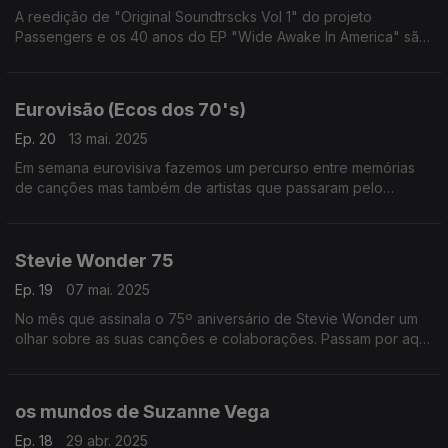
A reedição de "Original Soundtrscks Vol 1" do projeto
Passengers e os 40 anos do EP "Wide Awake In America" são
ponto de partida para uma série de reencontros em volta dos
U2 e seus colaboradores.
Eurovisão (Ecos dos 70's)
Ep. 20
13 mai. 2025
Em semana eurovisiva fazemos um percurso entre memórias
de canções mas também de artistas que passaram pelo
concurso nos anos 70. Escutamos, entre outros, Gigliola
Cinquetti, o Korni Grupa, Edwyn Collins ou os Abba.
Stevie Wonder 75
Ep. 19
07 mai. 2025
No mês que assinala o 75º aniversário de Stevie Wonder um
olhar sobre as suas canções e colaborações. Passam por aqui
Robert Flack, George Michael, Djavan, Michael Jackson ou o
próprio Stevie Wonder, entre outros,
os mundos de Suzanne Vega
Ep. 18
29 abr. 2025