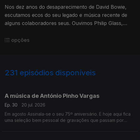
Nos dez anos do desaparecimento de David Bowie,
escutamos ecos do seu legado e música recente de
alguns colaboradores seus. Ouvimos Philip Glass,
Maria Schneider ou Donny McCaslin, entre outros.
opções
231
episódios disponíveis
926690
908313
891984
873077
855007
832498
815102
795140
778931
A música de António Pinho Vargas
Ep. 30
20 jul. 2026
Em agosto Assinala-se o seu 75º aniversário. E hoje aqui fica
uma seleção bem pessoal de gravações que passam por
várias etapas da sua discografia.