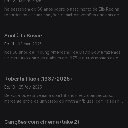
Ep. 12
13 mar. 2025
Na passagem de 80 anos sobre o nascimento de Elis Regina
recordamos as suas canções e também versões originais de
outras que a sua voz depois transformou. Edu Lobo, Millton
Nascimento ou Gilberto Gil passam por aqui.
Soul à la Bowie
Ep. 11
03 mar. 2025
Nos 50 anos de "Young Americans" de David Bowie fazemos
um percurso entre este álbum de 1975 e outros momentos em
que a soul, o funk e o rhythm'n'blues que marcaramn outros
discos seus.
Roberta Flack (1937-2025)
Ep. 10
25 fev. 2025
Deixou-nos esta semana com 88 anos. Voz com percurso
marcante entre os universos do rhythm'n'blues, com raízes no
jazze na folk e referência para o som 'quiet storm', Roberta
Flack é evocada neste episódio.
Canções com cinema (take 2)