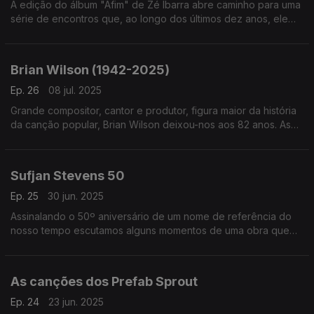
A edição do álbum "Afim" de Zé Ibarra abre caminho para uma
série de encontros que, ao longo dos últimos dez anos, ele
mesmo foi assinando na companhia de artistas e ainda bandas
como os Dônica ou Bala Desejo.
Brian Wilson (1942-2025)
Ep. 26
08 jul. 2025
Grande compositor, cantor e produtor, figura maior da história
da canção popular, Brian Wilson deixou-nos aos 82 anos. As
suas canções, algumas em versões, são o tutano deste
episódio.
Sufjan Stevens 50
Ep. 25
30 jun. 2025
Assinalando o 50º aniversário de um nome de referência do
nosso tempo escutamos alguns momentos de uma obra que
cruza os universos dos discos e dos palcos com o trabalho
para o cinema.
As canções dos Prefab Sprout
Ep. 24
23 jun. 2025