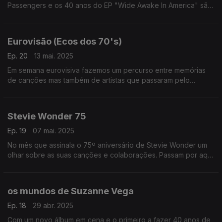
Passengers e os 40 anos do EP "Wide Awake In America" são
ponto de partida para uma série de reencontros em volta dos
U2 e seus colaboradores.
Eurovisão (Ecos dos 70's)
Ep. 20
13 mai. 2025
Em semana eurovisiva fazemos um percurso entre memórias
de canções mas também de artistas que passaram pelo
concurso nos anos 70. Escutamos, entre outros, Gigliola
Cinquetti, o Korni Grupa, Edwyn Collins ou os Abba.
Stevie Wonder 75
Ep. 19
07 mai. 2025
No mês que assinala o 75º aniversário de Stevie Wonder um
olhar sobre as suas canções e colaborações. Passam por aqui
Robert Flack, George Michael, Djavan, Michael Jackson ou o
próprio Stevie Wonder, entre outros,
os mundos de Suzanne Vega
Ep. 18
29 abr. 2025
Com um novo álbum em cena e o primeiro a fazer 40 anos de