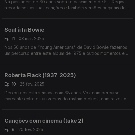
Na passagem de 80 anos sobre o nascimento de Elis Regina
recordamos as suas canções e também versões originais de
outras que a sua voz depois transformou. Edu Lobo, Millton
Nascimento ou Gilberto Gil passam por aqui.
Soul à la Bowie
Ep. 11
03 mar. 2025
Nos 50 anos de "Young Americans" de David Bowie fazemos
um percurso entre este álbum de 1975 e outros momentos em
que a soul, o funk e o rhythm'n'blues que marcaramn outros
discos seus.
Roberta Flack (1937-2025)
Ep. 10
25 fev. 2025
Deixou-nos esta semana com 88 anos. Voz com percurso
marcante entre os universos do rhythm'n'blues, com raízes no
jazze na folk e referência para o som 'quiet storm', Roberta
Flack é evocada neste episódio.
Canções com cinema (take 2)
Ep. 9
20 fev. 2025