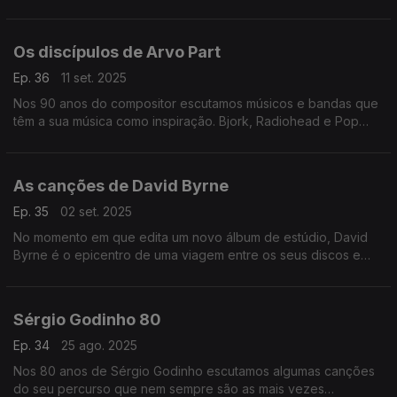
Hannom com figuras como Rodrigo Leão, Ute Lemper ou Yann
Tiersenn.
Os discípulos de Arvo Part
Ep. 36
11 set. 2025
Nos 90 anos do compositor escutamos músicos e bandas que
têm a sua música como inspiração. Bjork, Radiohead e Pop
Dell'Arte passam por aqui.
As canções de David Byrne
Ep. 35
02 set. 2025
No momento em que edita um novo álbum de estúdio, David
Byrne é o epicentro de uma viagem entre os seus discos e
muitas colaborações, por onde passam Marisa Monte ou
Caetano Veloso, entre outros.
Sérgio Godinho 80
Ep. 34
25 ago. 2025
Nos 80 anos de Sérgio Godinho escutamos algumas canções
do seu percurso que nem sempre são as mais vezes