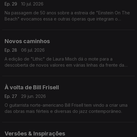
Ep. 29
10 jul. 2026
Na passagem de 50 anos sobre a estreia de "Einstein On The
Beach" evocamos essa e outras óperas que integram o
percurso do compositor norte-americano.
Novos caminhos
Ep. 28
06 jul. 2026
A edição de "Lithic" de Laura Misch dá o mote para a
descoberta de novos valores em várias linhas da frente da
música dos nosso dias.
À volta de Bill Frisell
Ep. 27
29 jun. 2026
O guitarrista norte-americano Bill Frisell tem vindo a criar uma
das obras mais férteis e diversas do jazz contemporâneo.
Versões & Inspirações