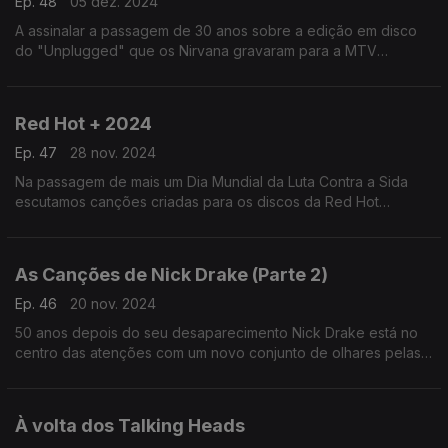
Ep. 48
05 dez. 2024
A assinalar a passagem de 30 anos sobre a edição em disco
do "Unplugged" que os Nirvana gravaram para a MTV
recuperamos esse e outros episódios em que os músicos
deram novas vidas às suas canções mas sem os fios ligados.
Red Hot + 2024
Ep. 47
28 nov. 2024
Na passagem de mais um Dia Mundial da Luta Contra a Sida
escutamos canções criadas para os discos da Red Hot
Organisation, destacando o recente "Transa", que procura
também combater a transfobia.
As Canções de Nick Drake (Parte 2)
Ep. 46
20 nov. 2024
50 anos depois do seu desaparecimento Nick Drake está no
centro das atenções com um novo conjunto de olhares pelas
heranças do seu cancioneiro. Por aqui passam John Grant,
Green Gartside ou Vashty Bunyan, entre outros.
À volta dos Talking Heads