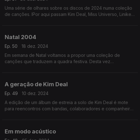
Uma série de olhares sobre os discos de 2024 numa coleção
de canções. IPor aqui passam Kim Deal, Miss Universo, Liniker,
Vera Sola, Malu Maria, Lady Gaga ou Vampire Weekend, entre
outros.
Natal 2004
Ep. 50
18 dez. 2024
Em semana de Natal voltamos a propor uma coleção de
canções que traduzem a quadra festiva. Desta vez
escutramos, entre outros, nomes com os de Sufjan Stevens,
The Bird and The Bee, Fleet Foxes ou Pop dell'Arte.
A geração de Kim Deal
Ep. 49
10 dez. 2024
A edição de um álbum de estreia a solo de Kim Deal é mote
para reencontros com bandas, colaboradores e companheiros
que ajudaram a criar paisagens indie entre finais dos anos 80
e os anos 90.
Em modo acústico