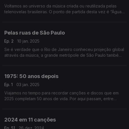
Voltamos ao universo da música criada ou reutilizada pelas
telenovelas brasileiras. O ponto de partida desta vez é “Água
Viva”, de 1980, onde ouvimos Baby Consuelo, Gal Costa ou
João Gilberto, entre outros.
Pelas ruas de São Paulo
Ep. 2
10 jan. 2025
Se é verdade que o Rio de Janeiro conheceu projeção global
através da música, a grande metrópole de São Paulo também
tem uma vasta coleção de figuras e retratos no mundo das
canções.
1975: 50 anos depois
Ep. 1
03 jan. 2025
Viajamos no tempo para recordar canções e discos que em
2025 completam 50 anos de vida. Por aqui passam, entre
outros, David Bowie, Ney Matogrosso, a Banda do Casaco
ou Donna Summer.
2024 em 11 canções
Ep. 51
26 dez. 2024