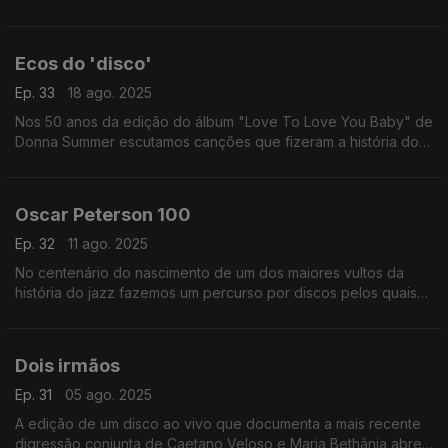
recordadas.
Ecos do 'disco'
Ep. 33
18 ago. 2025
Nos 50 anos da edição do álbum "Love To Love You Baby" de
Donna Summer escutamos canções que fizeram a história do
'disco' em versões talvez inesperadas.
Oscar Peterson 100
Ep. 32
11 ago. 2025
No centenário do nascimento de um dos maiores vultos da
história do jazz fazemos um percurso por discos pelos quais
passa uma miltidão de colaboradores, entre instrumentistas e
vocalistas.
Dois irmãos
Ep. 31
05 ago. 2025
A edição de um disco ao vivo que documenta a mais recente
digressão conjunta de Caetano Veloso e Maria Bethânia abre