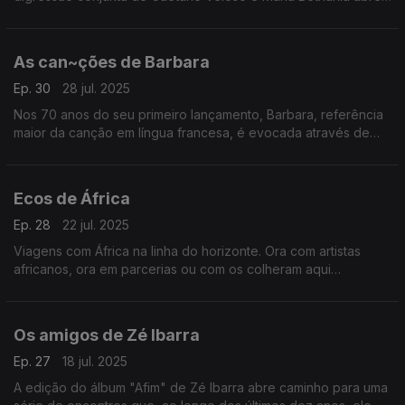
caminho a histórias entre os dois que se contam com canções.
As can~ções de Barbara
Ep. 30
28 jul. 2025
Nos 70 anos do seu primeiro lançamento, Barbara, referência
maior da canção em língua francesa, é evocada através de
vozes de outras gerações.
Ecos de África
Ep. 28
22 jul. 2025
Viagens com África na linha do horizonte. Ora com artistas
africanos, ora em parcerias ou com os colheram aqui
influências: Baaba Maal, Cesária Évora e Yossou N'Dour, entre
outros.
Os amigos de Zé Ibarra
Ep. 27
18 jul. 2025
A edição do álbum "Afim" de Zé Ibarra abre caminho para uma