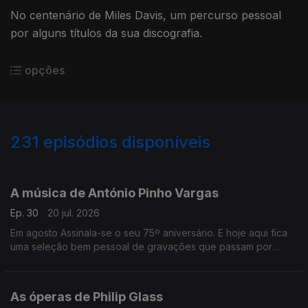
No centenário de Miles Davis, um percurso pessoal
por alguns títulos da sua discografia.
opções
231
episódios disponíveis
926690
908313
891984
873077
855007
832498
815102
795140
778931
A música de António Pinho Vargas
Ep. 30
20 jul. 2026
Em agosto Assinala-se o seu 75º aniversário. E hoje aqui fica
uma seleção bem pessoal de gravações que passam por
várias etapas da sua discografia.
As óperas de Philip Glass