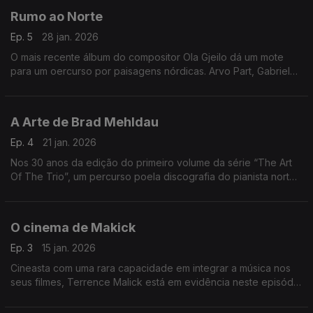
Rumo ao Norte
Ep. 5
28 jan. 2026
O mais recente álbum do compositor Ola Gjeilo dá um mote
para um oercurso por paisagens nórdicas. Arvo Part, Gabriel
Olafs, Nils Peter Molvaer ou Jan Garbarek, entre outros,
passam por aqui.
A Arte de Brad Mehldau
Ep. 4
21 jan. 2026
Nos 30 anos da edição do primeiro volume da série “The Art
Of The Trio”, um percurso poela discografia do pianista norte-
americano Brad Mehldau.
O cinema de Makick
Ep. 3
15 jan. 2026
Cineasta com uma rara capacidade em integrar a música nos
seus filmes, Terrence Malick está em evidência neste episódio
onde escutamos música originbal e peças gravadas que usou
no seu cinema.