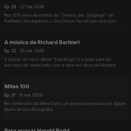
Ep. 23
27 mai. 2026
Nos 670 anos da estreia de "Gesang der Jünglinge" de
Karlheinz Stockauhsen o Gira Discos faz um percurso por
entre memórias da história da música eletrónica, que vai de
Olivier Messiaen os The Art Of Noise.
A música de Richard Barbieri
Ep. 22
25 mai. 2026
A edição do novo álbum "Hauntings" é o mote para um
percurso de reencontro com a obra em disco de Richard
Barbieri, que inclui memórias dos Japan, de velhas parcerias e
de antigos companheiros de trabalho.
Miles 100
Ep. 21
13 mai. 2026
No centenário de Miles Davis, um percurso pessoal por alguns
títulos da sua discografia.
Para evocar Harold Budd