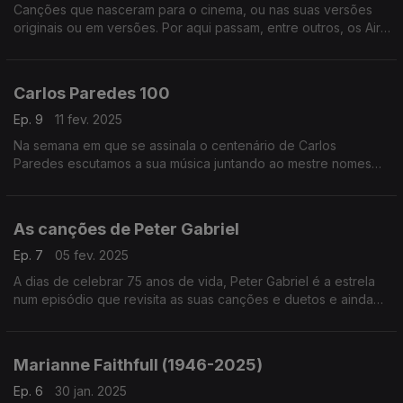
Canções que nasceram para o cinema, ou nas suas versões
originais ou em versões. Por aqui passam, entre outros, os Air,
Franz Ferdinand, Bjork, Annie Lennox, Ofra Haza ou os My
Bloody Valentine, entre outros.
Carlos Paredes 100
Ep. 9
11 fev. 2025
Na semana em que se assinala o centenário de Carlos
Paredes escutamos a sua música juntando ao mestre nomes
como os Madredeus, Charlie Haden, o Kronos Quartet, os
Belle Chase Hotel, os Gaiteiros de Lisboa ou os Tantra.
As canções de Peter Gabriel
Ep. 7
05 fev. 2025
A dias de celebrar 75 anos de vida, Peter Gabriel é a estrela
num episódio que revisita as suas canções e duetos e ainda
versões, juntando nomes como Joni Mitchell, Robert Fripp ou
os Arcade Fire, entre outros.
Marianne Faithfull (1946-2025)
Ep. 6
30 jan. 2025