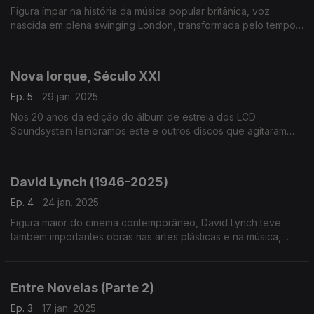
Figura ímpar na história da música popular britânica, voz
nascida em plena swinging London, transformada pelo tempo
e pela vida, Marianne Faithfull é homenageada no dia em que
nos deixou, aos 78 anos
Nova Iorque, Século XXI
Ep. 5
29 jan. 2025
Nos 20 anos da edição do álbum de estreia dos LCD
Soundsystem lembramos este e outros discos que agitaram
Nova Iorque na primeira década do século. Por aqui passam
Strokes, TV On The Radio ou Fischerspooner, entre outros
David Lynch (1946-2025)
Ep. 4
24 jan. 2025
Figura maior do cinema contemporâneo, David Lynch teve
também importantes obras nas artes plásticas e na música,
neste último caso ora através de ligações ao cinema e TV ora
em discos que editou com vários parceiros.
Entre Novelas (Parte 2)
Ep. 3
17 jan. 2025