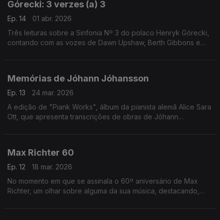
Górecki: 3 verzes (a) 3
Ep. 14
01 abr. 2026
Três leituras sobre a Sinfonia Nº 3 do polaco Henryk Górecki,
contando com as vozes de Dawn Upshaw, Berth Gibbons e
Lisa Gerrard.
Memórias de Jóhann Jóhansson
Ep. 13
24 mar. 2026
A edição de "Piank Works", álbum da pianista alemã Alice Sara
Ott, que apresenta transcrições de obras de Jóhann
Jóhansson, é o mote para uma incursão por ecos da música
do compositor islandês.
Max Richter 60
Ep. 12
18 mar. 2026
No momento em que se assinala o 60º aniversário de Max
Richter, um olhar sobre alguma da sua música, destacando,
entre outras obras, o colossal "Sleep" (2015).