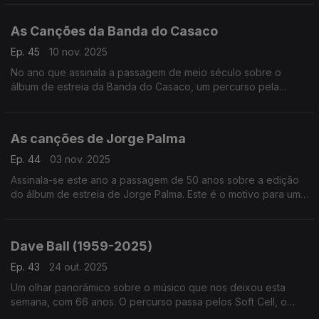
As Canções da Banda do Casaco
Ep. 45
10 nov. 2025
No ano que assinala a passagem de meio século sobre o
álbum de estreia da Banda do Casaco, um percurso pela
discografia de um caso ímpar na história da música popular
portuguesa.
As canções de Jorge Palma
Ep. 44
03 nov. 2025
Assinala-se este ano a passagem de 50 anos sobre a edição
do álbum de estreia de Jorge Palma. Este é o motivo para uma
viagem entre as suas canções.
Dave Ball (1959-2025)
Ep. 43
24 out. 2025
Um olhar panorâmico sobre o músico que nos deixou esta
semana, com 66 anos. O percurso passa pelos Soft Cell, o
projecto The Grid e a música que também editou em nome