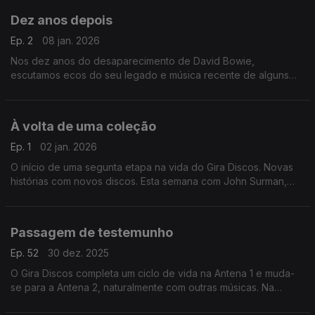
Dez anos depois
Ep. 2
08 jan. 2026
Nos dez anos do desaparecimento de David Bowie,
escutamos ecos do seu legado e música recente de alguns
colaboradores seus. Ouvimos Philip Glass, Maria Schneider ou
Donny McCaslin, entre outros.
À volta de uma coleção
Ep. 1
02 jan. 2026
O início de uma segunta etapa na vida do Gira Discos. Novas
histórias com novos discos. Esta semana com John Surman,
Anja Lechner, Nina Simone, Valentin Silvestrov ou Brian Eno,
entre outros.
Passagem de testemunho
Ep. 52
30 dez. 2025
O Gira Discos completa um ciclo de vida na Antena 1 e muda-
se para a Antena 2, naturalmente com outras músicas. Na
passagem de testemunho ouvem-se Philip Glass, Nina Simone,