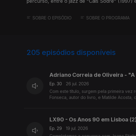
percurso, entre o jazz de "Cais Sodré" (1997)
Além".
SOBRE O EPISÓDIO
SOBRE O PROGRAMA
205
episódios disponíveis
927691
908828
Adriano Correia de Oliveira - "
Ep. 30
26 jul. 2026
Com este título, surgem pela primeira vez
Fonseca, autor do livro, e Matilde Acosta,
LX90 - Os Anos 90 em Lisboa (2
Ep. 29
19 jul. 2026
Completamos a conversa com Joana Stichini