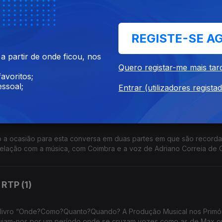
or João Ricardo Pinto o papel da Música nos primórdios da RTP.
REGISTE-SE A
 partir de onde ficou, nos
central na nossa Música. Vamos ouvi-la por Amália Rodrigues, Carl
Quero registar-me mais tar
aulo de Carvalho, para além da voz do próprio, nos anos 70 e 80.
avoritos;
ssoal;
Entrar (utilizadores regista
ão a ocasião para esta conversa em duas partes em que são record
elação com a música, com Coimbra e a voz de Adriano Correia de O
RTP (1)
eu livro “Onde?Como?Quanto?Quando? A Produção Musical nos Primó
guiam-nos por um período onde se cruzam vozes como as de Max 