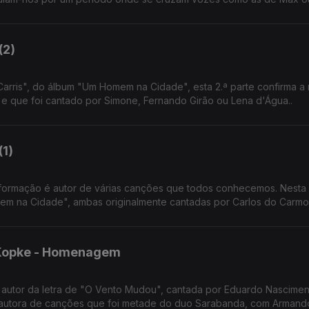
(2)
ris", do álbum "Um Homem na Cidade", esta 2.ª parte confirma a 
l e que foi cantado por Simone, Fernando Girão ou Lena d'Água..
1)
de formação é autor de várias canções que todos conhecemos. Nesta 1
m na Cidade", ambas originalmente cantadas por Carlos do Carmo
 Kopke - Homenagem
autor da letra de "O Vento Mudou", cantada por Eduardo Nascimen
 e autora de canções que foi metade do duo Sarabanda, com Arman