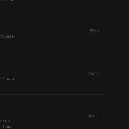
45min
riqueza
46min
.ª parte,
47min
to no
do Gama.