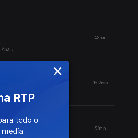
48min
e
a Ana
×
1h 2min
 o
 na RTP
CD.
para todo o
51min
e media
s nesta