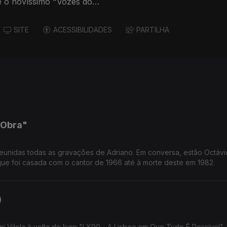
 e o novíssimo "Vozes do
SITE
ACESSIBILIDADES
PARTILHA
A Obra"
 reunidas todas as gravações de Adriano. Em conversa, estão Octávi
 que foi casada com o cantor de 1966 até à morte deste em 1982.
)
 Vilela à volta do livro "LX90 - A Lisboa em Que Tudo É Possível".