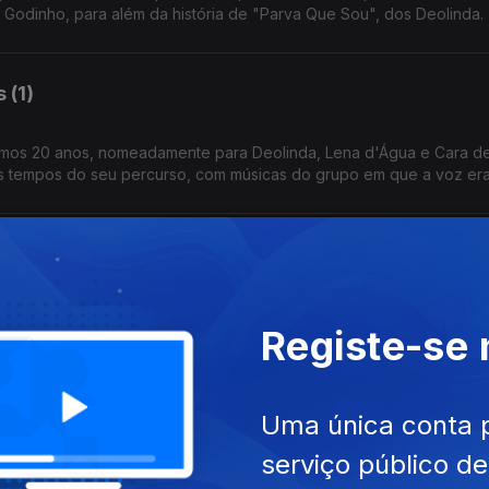
o Godinho, para além da história de "Parva Que Sou", dos Deolinda.
 (1)
imos 20 anos, nomeadamente para Deolinda, Lena d'Água e Cara d
os tempos do seu percurso, com músicas do grupo em que a voz er
Disco - Uma Viagem em Livro
cografia Portuguesa de Música Erudita", de Tiago Manuel da Hora, é
Registe-se
nesta área desde a década de 1960 até à actualidade, em vinil e 
RTP (2),
Uma única conta 
serviço público d
e António Calvário, Shegundo Galarza ou o Trio Odemira, recordamo