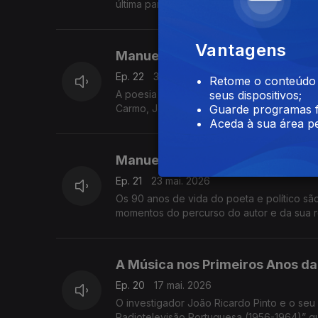
última parte da conversa com o investigad
Vantagens
Manuel Alegre - 90 Anos (2)
Ep. 22
31 mai. 2026
Retome o conteúdo a
A poesia de Manuel Alegre ocupa um lugar 
seus dispositivos;
Carmo, João Braga, João Maria Tudella e P
Guarde programas f
Aceda à sua área pe
Manuel Alegre - 90 Anos (1)
Ep. 21
23 mai. 2026
Os 90 anos de vida do poeta e político s
momentos do percurso do autor e da sua r
A Música nos Primeiros Anos da 
Ep. 20
17 mai. 2026
O investigador João Ricardo Pinto e o s
Radiotelevisão Portuguesa (1956-1964)” 