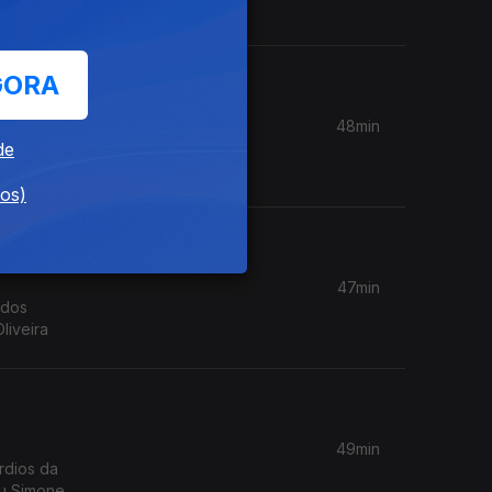
GORA
48min
os do
de
dos)
47min
ados
liveira
49min
rdios da
ou Simone