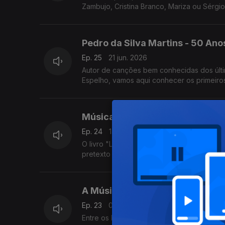
Zambujo, Cristina Branco, Mariza ou Sérgi
Pedro da Silva Martins - 50 Anos
Ep. 25
21 jun. 2026
Autor de canções bem conhecidas dos últ
Espelho, vamos aqui conhecer os primeir
Bacalhau.
Música Erudita Portuguesa em 
Ep. 24
14 jun. 2026
O livro "Lusitana Música: Clássicos da Dis
pretexto para uma viagem pelas gravações 
A Música nos Primeiros Anos da 
Ep. 23
07 jun. 2026
Entre os Festivais Ibéricos e gravações d