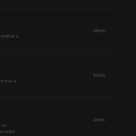
48min
 melhor a
44min
va-nos a
46min
 os
u autor.