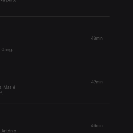
48min
s Gang.
47min
s. Mas é
".
46min
 António