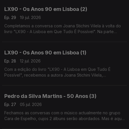
LX90 - Os Anos 90 em Lisboa (2)
Ep. 29
19 jul. 2026
Completamos a conversa com Joana Stichini Vilela à volta do
livro "LX90 - A Lisboa em Que Tudo É Possível". Na parte
musical, temos desta vez outros nomes representativos: Pedro
Abrunhosa, Três Tristes Tigres e Da Weasel
LX90 - Os Anos 90 em Lisboa (1)
Ep. 28
12 jul. 2026
Com a edição do livro "LX90 - A Lisboa em Que Tudo É
Possível", recebemos a autora Joana Stichini Vilela,
responsável por este livro com o designer Pedro Fernandes.
Na parte musical, ouviremos os LX90 e o Palma's Gang.
Pedro da Silva Martins - 50 Anos (3)
Ep. 27
05 jul. 2026
Fechamos as conversas com o músico actualmente no grupo
Cara de Espelho, cujos 2 álbuns serão abordados. Mas é aqui
também que conheceremos melhor a escrita para Lena