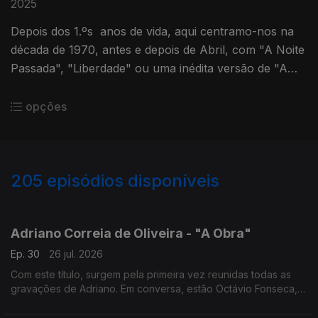
2025
Depois dos 1.ºs anos de vida, aqui centramo-nos na
década de 1970, antes e depois de Abril, com "A Noite
Passada", "Liberdade" ou uma inédita versão de "A
Boca do Lobo", que Sérgio Godinho nunca inclui em
nenhum disco.
opções
205
episódios disponíveis
927691
908828
891099
865739
Adriano Correia de Oliveira - "A Obra"
Ep. 30
26 jul. 2026
Com este título, surgem pela primeira vez reunidas todas as
gravações de Adriano. Em conversa, estão Octávio Fonseca,
autor do livro, e Matilde Acosta, que foi casada com o cantor
de 1966 até à morte deste em 1982.