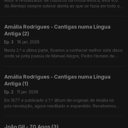
Autor e revitalizador de clássicos da nossa Música, esta voz
do Alentejo sempre esteve atenta ao que se fazia em todo o
mundo. Recordamos aqui as suas memórias dos anos 40 ao
início dos anos 70, com José Afonso pelo meio
Amália Rodrigues - Cantigas numa Língua
Antiga (2)
Ep. 3
18 jan. 2026
Nesta 2.ª e última parte, ficamos a conhecer melhor este disco
onde se junta poesia de Manuel Alegre, Pedro Homem de
Mello, José Carlos Ary dos Santos e ainda Camões e
Bernardim Ribeiro, sempre com música de Alain Oulman
Amália Rodrigues - Cantigas numa Língua
Antiga (1)
Ep. 2
11 jan. 2026
Em 1977 é publicado o 1.º álbum de originais de Amália no
pós-revolução, agora reeditado e expandido. Recebemos
Frederico Santiago, coordenador desta edição, e Jorge
Muchagato, autor do texto principal que a acompanha.
João Gil - 70 Anos (3)