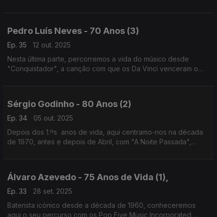
projectos mais recentes, como Fado Tocado e o que o tem
levado a descobrir a música das plantas.
Pedro Luís Neves - 70 Anos (3)
Ep. 35
12 out. 2025
Nesta última parte, percorremos a vida do músico desde
"Conquistador", a canção com que os Da Vinci venceram o
Festival RTP da Canção de 1989, até às recentes peças em
nome próprio, mais próximas do jazz ou da erudita.
Sérgio Godinho - 80 Anos (2)
Ep. 34
05 out. 2025
Depois dos 1.ºs anos de vida, aqui centramo-nos na década
de 1970, antes e depois de Abril, com "A Noite Passada",
"Liberdade" ou uma inédita versão de "A Boca do Lobo", que
Sérgio Godinho nunca inclui em nenhum disco.
Álvaro Azevedo - 75 Anos de Vida (1),
Ep. 33
28 set. 2025
Baterista icónico desde a década de 1960, conheceremos
aqui o seu percurso com os Pop Five Music Incorporated,