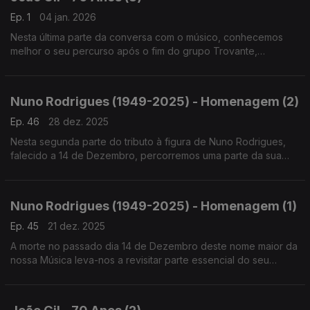
Ep. 1
04 jan. 2026
Nesta última parte da conversa com o músico, conhecemos
melhor o seu percurso após o fim do grupo Trovante,
nomeadamente na Ala dos Namorados, em Rio Grande, com a
Filarmónica Gil ou com os Tais Quais - e a solo!
Nuno Rodrigues (1949-2025) - Homenagem (2)
Ep. 46
28 dez. 2025
Nesta segunda parte do tributo à figura de Nuno Rodrigues,
falecido a 14 de Dezembro, percorremos uma parte da sua
obra escrita para vozes como as de Amália Rodrigues,
Tonicha, Lara Li, as Doce, Sara Tavares ou Ana Moura
Nuno Rodrigues (1949-2025) - Homenagem (1)
Ep. 45
21 dez. 2025
A morte no passado dia 14 de Dezembro deste nome maior da
nossa Música leva-nos a revisitar parte essencial do seu
legado, com a Banda do Casaco - grupo que entre meados
de 70 e meados de 80 deixou uma obra fundamental.