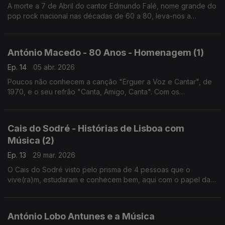
A morte a 7 de Abril do cantor Edmundo Falé, nome grande do
pop rock nacional nas décadas de 60 a 80, leva-nos a
percorrer alguns dos momentos do seu percurso - ao lado do
Quarteto 1111 ou no Festival RTP da Canção.
António Macedo - 80 Anos - Homenagem (1)
Ep. 14
05 abr. 2026
Poucos não conhecem a canção "Erguer a Voz e Cantar", de
1970, e o seu refrão "Canta, Amigo, Canta". Com os
testemunhos dos amigos e cúmplices musicais Nuno Faria e
António Pedro Braga, vamos conhecer melhor o seu autor.
Cais do Sodré - Histórias de Lisboa com
Música (2)
Ep. 13
29 mar. 2026
O Cais do Sodré visto pelo prisma de 4 pessoas que o
vive(ra)m, estudaram e conhecem bem, aqui com o papel das
transformações operadas a partir dos anos 70 e dos novos
espaços de diversão nocturna nessa zona de Lisboa.
António Lobo Antunes e a Música