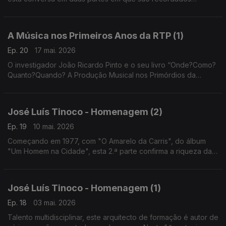
momentos do percurso do autor e da sua relação com a
música, com Coimbra e a voz de Adriano Correia de Oliveira
A Música nos Primeiros Anos da RTP (1)
Ep. 20
17 mai. 2026
O investigador João Ricardo Pinto e o seu livro “Onde?Como?
Quanto?Quando? A Produção Musical nos Primórdios da
Radiotelevisão Portuguesa (1956-1964)” guiam-nos por um
período onde se cruzam vozes como as de Max ou Simone
José Luís Tinoco - Homenagem (2)
Ep. 19
10 mai. 2026
Começando em 1977, com "O Amarelo da Carris", do álbum
"Um Homem na Cidade", esta 2.ª parte confirma a riqueza da
escrita deste autor que morreu em Abril e que foi cantado por
Simone, Fernando Girão ou Lena d'Água..
José Luís Tinoco - Homenagem (1)
Ep. 18
03 mai. 2026
Talento multidisciplinar, este arquitecto de formação é autor de