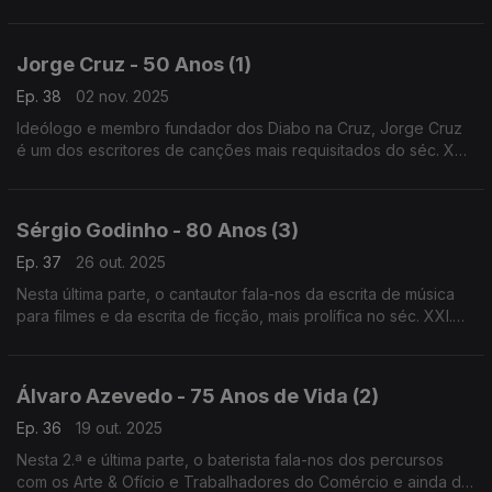
também dos passos iniciais dos Diabo na Cruz, com paragem
obrigatória no 1.º álbum, "Virou", de "D. Ligeirinha".
Jorge Cruz - 50 Anos (1)
Ep. 38
02 nov. 2025
Ideólogo e membro fundador dos Diabo na Cruz, Jorge Cruz
é um dos escritores de canções mais requisitados do séc. XXI.
Nesta 1.ª parte, conhecemos melhor os seus passos com o
grupo Superego e a solo, nos anos 90.
Sérgio Godinho - 80 Anos (3)
Ep. 37
26 out. 2025
Nesta última parte, o cantautor fala-nos da escrita de música
para filmes e da escrita de ficção, mais prolífica no séc. XXI.
Passamos também por alguns momentos ao vivo, sempre a
beber do "elixir da eterna juventude".
Álvaro Azevedo - 75 Anos de Vida (2)
Ep. 36
19 out. 2025
Nesta 2.ª e última parte, o baterista fala-nos dos percursos
com os Arte & Ofício e Trabalhadores do Comércio e ainda de