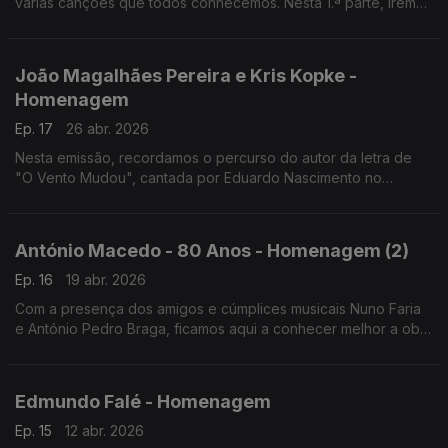
várias canções que todos conhecemos. Nesta 1.ª parte, iremos
ouvir "No Teu Poema" ou "Um Homem na Cidade", ambas
originalmente cantadas por Carlos do Carmo
João Magalhães Pereira e Kris Kopke -
Homenagem
Ep. 17
26 abr. 2026
Nesta emissão, recordamos o percurso do autor da letra de
"O Vento Mudou", cantada por Eduardo Nascimento no
Festival da Eurovisão 1967, e da cantora e autora de canções
que foi metade do duo Sarabanda, com Armando Gama.
António Macedo - 80 Anos - Homenagem (2)
Ep. 16
19 abr. 2026
Com a presença dos amigos e cúmplices musicais Nuno Faria
e António Pedro Braga, ficamos aqui a conhecer melhor a obra
do cantautor António Macedo entre o 25 de Abril de 1974 e o
último disco, em 1986.
Edmundo Falé - Homenagem
Ep. 15
12 abr. 2026