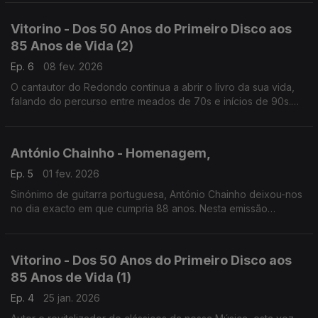
grande cuidado na poesia e nos arranjos, sempre!
Vitorino - Dos 50 Anos do Primeiro Disco aos
85 Anos de Vida (2)
Ep. 6
08 fev. 2026
O cantautor do Redondo continua a abrir o livro da sua vida,
falando do percurso entre meados de 70s e inícios de 90s.
Desfilam aqui clássicos como "Menina Estás à Janela", "Queda
do Império" ou "Leitaria Garrett".
António Chainho - Homenagem,
Ep. 5
01 fev. 2026
Sinónimo de guitarra portuguesa, António Chainho deixou-nos
no dia exacto em que cumpria 88 anos. Nesta emissão
especial, vamos conhecer uma pequena parte do seu enorme
legado, desde os anos 60 até ao seu percurso a solo
Vitorino - Dos 50 Anos do Primeiro Disco aos
85 Anos de Vida (1)
Ep. 4
25 jan. 2026