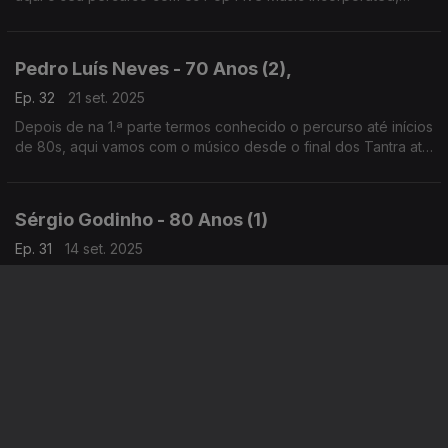
onde militava também Tozé Brito, e que em 1969 gravaram o
primeiro álbum de estúdio do nosso rock.
Pedro Luís Neves - 70 Anos (2),
Ep. 32
21 set. 2025
Depois de na 1.ª parte termos conhecido o percurso até inícios
de 80s, aqui vamos com o músico desde o final dos Tantra até
aos primeiros tempos dos Da Vinci, passando por "Ser
Solidário", com José Mário Branco.
Sérgio Godinho - 80 Anos (1)
Ep. 31
14 set. 2025
Na passagem deste aniversário especial de um dos nossos
maiores escritores de canções, Sérgio Godinho abre o livro da
sua vida e conta como a Música faz parte dela desde os
primeiros tempos.
Florência - Homenagem
Ep. 30
27 jul. 2025
Intérprete de "Moda da Amora Negra" ou "De Rosa ao Peito",