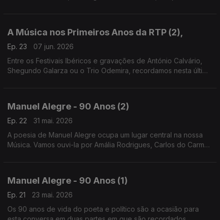
para uma viagem pelas gravações nesta área desde a década
de 1960 até à actualidade, em vinil e CD.
A Música nos Primeiros Anos da RTP (2),
Ep. 23
07 jun. 2026
Entre os Festivais Ibéricos e gravações de António Calvário,
Shegundo Galarza ou o Trio Odemira, recordamos nesta última
parte da conversa com o investigador João Ricardo Pinto o
papel da Música nos primórdios da RTP.
Manuel Alegre - 90 Anos (2)
Ep. 22
31 mai. 2026
A poesia de Manuel Alegre ocupa um lugar central na nossa
Música. Vamos ouvi-la por Amália Rodrigues, Carlos do Carmo,
João Braga, João Maria Tudella e Paulo de Carvalho, para
além da voz do próprio, nos anos 70 e 80.
Manuel Alegre - 90 Anos (1)
Ep. 21
23 mai. 2026
Os 90 anos de vida do poeta e político são a ocasião para
esta conversa em duas partes em que são recordados