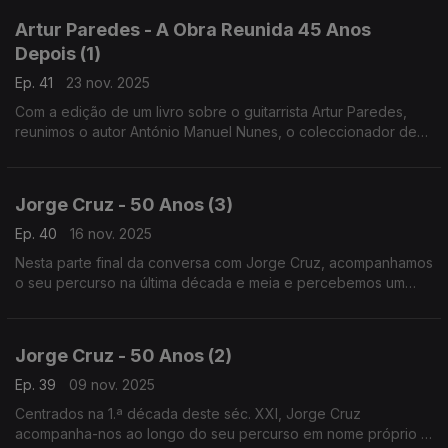
Artur Paredes - A Obra Reunida 45 Anos
Depois (1)
Ep. 41
23 nov. 2025
Com a edição de um livro sobre o guitarrista Artur Paredes,
reunimos o autor António Manuel Nunes, o coleccionador de
discos raros João Pedro Almeida da Rocha e o editor José
Moças. Luzes nas guitarras de há um século!
Jorge Cruz - 50 Anos (3)
Ep. 40
16 nov. 2025
Nesta parte final da conversa com Jorge Cruz, acompanhamos
o seu percurso na última década e meia e percebemos um
pouco melhor a visão do escritor de canções, a solo e para
outros, e o papel do grupo Diabo na Cruz.
Jorge Cruz - 50 Anos (2)
Ep. 39
09 nov. 2025
Centrados na 1.ª década deste séc. XXI, Jorge Cruz
acompanha-nos ao longo do seu percurso em nome próprio e