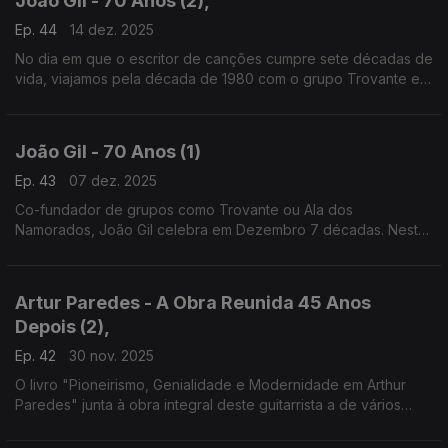
João Gil - 70 Anos (2),
Ep. 44
14 dez. 2025
No dia em que o escritor de canções cumpre sete décadas de
vida, viajamos pela década de 1980 com o grupo Trovante e
com momentos maiores da nossa música, como "Balada das
Sete Saias", "Perdidamente" ou "Timor".
João Gil - 70 Anos (1)
Ep. 43
07 dez. 2025
Co-fundador de grupos como Trovante ou Ala dos
Namorados, João Gil celebra em Dezembro 7 décadas. Nesta
1.ª parte, recorda a sua infância na Covilhã, a chegada a
Lisboa no final dos anos 60 e os primeiros discos, em 70s.
Artur Paredes - A Obra Reunida 45 Anos
Depois (2),
Ep. 42
30 nov. 2025
O livro "Pioneirismo, Genialidade e Modernidade em Arthur
Paredes" junta à obra integral deste guitarrista a de vários
outros nomes do início do séc. XX. Com António Manuel
Nunes, João Pedro Almeida da Rocha e José Moças