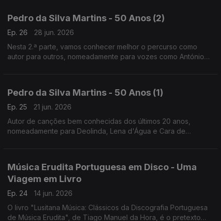
d'Água, em "Desalmadamente" e "Tropical Glaciar".
Pedro da Silva Martins - 50 Anos (2)
Ep. 26
28 jun. 2026
Nesta 2.ª parte, vamos conhecer melhor o percurso como
autor para outros, nomeadamente para vozes como António
Zambujo, Cristina Branco, Mariza ou Sérgio Godinho, para além
da história de "Parva Que Sou", dos Deolinda.
Pedro da Silva Martins - 50 Anos (1)
Ep. 25
21 jun. 2026
Autor de canções bem conhecidas dos últimos 20 anos,
nomeadamente para Deolinda, Lena d'Água e Cara de
Espelho, vamos aqui conhecer os primeiros tempos do seu
percurso, com músicas do grupo em que a voz era Ana
Bacalhau.
Música Erudita Portuguesa em Disco - Uma
Viagem em Livro
Ep. 24
14 jun. 2026
O livro "Lusitana Música: Clássicos da Discografia Portuguesa
de Música Erudita", de Tiago Manuel da Hora, é o pretexto