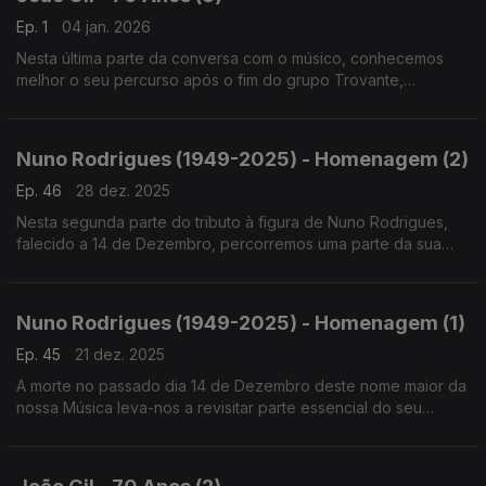
Ep. 1
04 jan. 2026
Nesta última parte da conversa com o músico, conhecemos
melhor o seu percurso após o fim do grupo Trovante,
nomeadamente na Ala dos Namorados, em Rio Grande, com a
Filarmónica Gil ou com os Tais Quais - e a solo!
Nuno Rodrigues (1949-2025) - Homenagem (2)
Ep. 46
28 dez. 2025
Nesta segunda parte do tributo à figura de Nuno Rodrigues,
falecido a 14 de Dezembro, percorremos uma parte da sua
obra escrita para vozes como as de Amália Rodrigues,
Tonicha, Lara Li, as Doce, Sara Tavares ou Ana Moura
Nuno Rodrigues (1949-2025) - Homenagem (1)
Ep. 45
21 dez. 2025
A morte no passado dia 14 de Dezembro deste nome maior da
nossa Música leva-nos a revisitar parte essencial do seu
legado, com a Banda do Casaco - grupo que entre meados
de 70 e meados de 80 deixou uma obra fundamental.