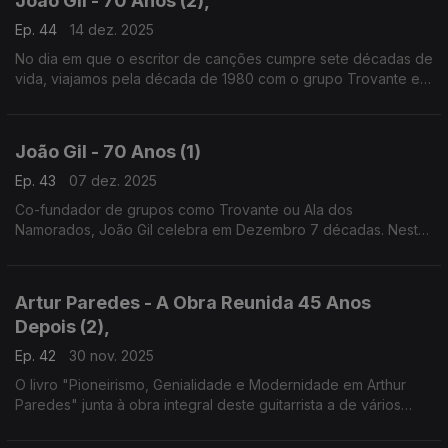
João Gil - 70 Anos (2),
Ep. 44
14 dez. 2025
No dia em que o escritor de canções cumpre sete décadas de
vida, viajamos pela década de 1980 com o grupo Trovante e
com momentos maiores da nossa música, como "Balada das
Sete Saias", "Perdidamente" ou "Timor".
João Gil - 70 Anos (1)
Ep. 43
07 dez. 2025
Co-fundador de grupos como Trovante ou Ala dos
Namorados, João Gil celebra em Dezembro 7 décadas. Nesta
1.ª parte, recorda a sua infância na Covilhã, a chegada a
Lisboa no final dos anos 60 e os primeiros discos, em 70s.
Artur Paredes - A Obra Reunida 45 Anos
Depois (2),
Ep. 42
30 nov. 2025
O livro "Pioneirismo, Genialidade e Modernidade em Arthur
Paredes" junta à obra integral deste guitarrista a de vários
outros nomes do início do séc. XX. Com António Manuel
Nunes, João Pedro Almeida da Rocha e José Moças