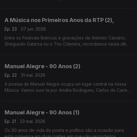
para uma viagem pelas gravações nesta área desde a década
de 1960 até à actualidade, em vinil e CD.
A Música nos Primeiros Anos da RTP (2),
Ep. 23
07 jun. 2026
Entre os Festivais Ibéricos e gravações de António Calvário,
Shegundo Galarza ou o Trio Odemira, recordamos nesta última
parte da conversa com o investigador João Ricardo Pinto o
papel da Música nos primórdios da RTP.
Manuel Alegre - 90 Anos (2)
Ep. 22
31 mai. 2026
A poesia de Manuel Alegre ocupa um lugar central na nossa
Música. Vamos ouvi-la por Amália Rodrigues, Carlos do Carmo,
João Braga, João Maria Tudella e Paulo de Carvalho, para
além da voz do próprio, nos anos 70 e 80.
Manuel Alegre - 90 Anos (1)
Ep. 21
23 mai. 2026
Os 90 anos de vida do poeta e político são a ocasião para
esta conversa em duas partes em que são recordados