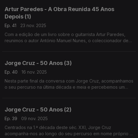
Artur Paredes - A Obra Reunida 45 Anos
Depois (1)
Ep. 41
23 nov. 2025
Com a edição de um livro sobre o guitarrista Artur Paredes,
reunimos o autor António Manuel Nunes, o coleccionador de
discos raros João Pedro Almeida da Rocha e o editor José
Moças. Luzes nas guitarras de há um século!
Jorge Cruz - 50 Anos (3)
Ep. 40
16 nov. 2025
Nesta parte final da conversa com Jorge Cruz, acompanhamos
o seu percurso na última década e meia e percebemos um
pouco melhor a visão do escritor de canções, a solo e para
outros, e o papel do grupo Diabo na Cruz.
Jorge Cruz - 50 Anos (2)
Ep. 39
09 nov. 2025
Centrados na 1.ª década deste séc. XXI, Jorge Cruz
acompanha-nos ao longo do seu percurso em nome próprio e