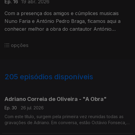
Ep. 16
19 abr. 2026
Com a presença dos amigos e cúmplices musicais
Nuno Faria e António Pedro Braga, ficamos aqui a
conhecer melhor a obra do cantautor António
Macedo entre o 25 de Abril de 1974 e o último disco,
em 1986.
opções
205
episódios disponíveis
927691
908828
891099
865739
Adriano Correia de Oliveira - "A Obra"
Ep. 30
26 jul. 2026
Com este título, surgem pela primeira vez reunidas todas as
gravações de Adriano. Em conversa, estão Octávio Fonseca,
autor do livro, e Matilde Acosta, que foi casada com o cantor
de 1966 até à morte deste em 1982.