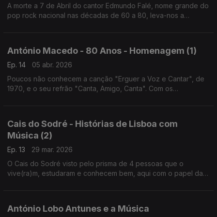
A morte a 7 de Abril do cantor Edmundo Falé, nome grande do
pop rock nacional nas décadas de 60 a 80, leva-nos a
percorrer alguns dos momentos do seu percurso - ao lado do
Quarteto 1111 ou no Festival RTP da Canção.
António Macedo - 80 Anos - Homenagem (1)
Ep. 14
05 abr. 2026
Poucos não conhecem a canção "Erguer a Voz e Cantar", de
1970, e o seu refrão "Canta, Amigo, Canta". Com os
testemunhos dos amigos e cúmplices musicais Nuno Faria e
António Pedro Braga, vamos conhecer melhor o seu autor.
Cais do Sodré - Histórias de Lisboa com
Música (2)
Ep. 13
29 mar. 2026
O Cais do Sodré visto pelo prisma de 4 pessoas que o
vive(ra)m, estudaram e conhecem bem, aqui com o papel das
transformações operadas a partir dos anos 70 e dos novos
espaços de diversão nocturna nessa zona de Lisboa.
António Lobo Antunes e a Música