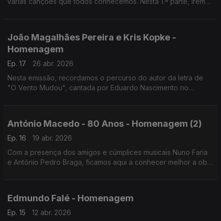
várias canções que todos conhecemos. Nesta 1.ª parte, iremos
ouvir "No Teu Poema" ou "Um Homem na Cidade", ambas
originalmente cantadas por Carlos do Carmo
João Magalhães Pereira e Kris Kopke -
Homenagem
Ep. 17
26 abr. 2026
Nesta emissão, recordamos o percurso do autor da letra de
"O Vento Mudou", cantada por Eduardo Nascimento no
Festival da Eurovisão 1967, e da cantora e autora de canções
que foi metade do duo Sarabanda, com Armando Gama.
António Macedo - 80 Anos - Homenagem (2)
Ep. 16
19 abr. 2026
Com a presença dos amigos e cúmplices musicais Nuno Faria
e António Pedro Braga, ficamos aqui a conhecer melhor a obra
do cantautor António Macedo entre o 25 de Abril de 1974 e o
último disco, em 1986.
Edmundo Falé - Homenagem
Ep. 15
12 abr. 2026