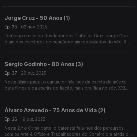
também dos passos iniciais dos Diabo na Cruz, com paragem
obrigatória no 1.º álbum, "Virou", de "D. Ligeirinha".
Jorge Cruz - 50 Anos (1)
Ep. 38
02 nov. 2025
Ideólogo e membro fundador dos Diabo na Cruz, Jorge Cruz
é um dos escritores de canções mais requisitados do séc. XXI.
Nesta 1.ª parte, conhecemos melhor os seus passos com o
grupo Superego e a solo, nos anos 90.
Sérgio Godinho - 80 Anos (3)
Ep. 37
26 out. 2025
Nesta última parte, o cantautor fala-nos da escrita de música
para filmes e da escrita de ficção, mais prolífica no séc. XXI.
Passamos também por alguns momentos ao vivo, sempre a
beber do "elixir da eterna juventude".
Álvaro Azevedo - 75 Anos de Vida (2)
Ep. 36
19 out. 2025
Nesta 2.ª e última parte, o baterista fala-nos dos percursos
com os Arte & Ofício e Trabalhadores do Comércio e ainda de