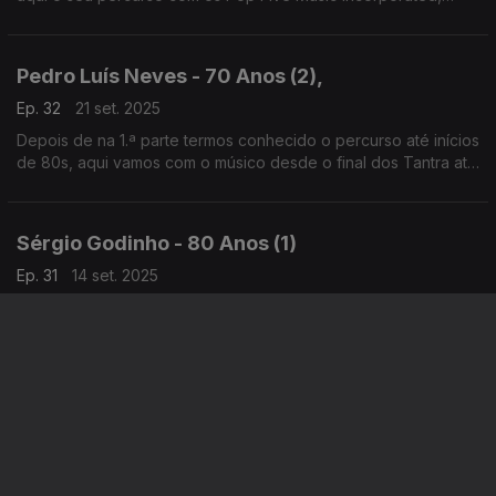
onde militava também Tozé Brito, e que em 1969 gravaram o
primeiro álbum de estúdio do nosso rock.
Pedro Luís Neves - 70 Anos (2),
Ep. 32
21 set. 2025
Depois de na 1.ª parte termos conhecido o percurso até inícios
de 80s, aqui vamos com o músico desde o final dos Tantra até
aos primeiros tempos dos Da Vinci, passando por "Ser
Solidário", com José Mário Branco.
Sérgio Godinho - 80 Anos (1)
Ep. 31
14 set. 2025
Na passagem deste aniversário especial de um dos nossos
maiores escritores de canções, Sérgio Godinho abre o livro da
sua vida e conta como a Música faz parte dela desde os
primeiros tempos.
Florência - Homenagem
Ep. 30
27 jul. 2025
Intérprete de "Moda da Amora Negra" ou "De Rosa ao Peito",