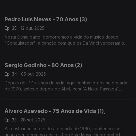
projectos mais recentes, como Fado Tocado e o que o tem
levado a descobrir a música das plantas.
Pedro Luís Neves - 70 Anos (3)
Ep. 35
12 out. 2025
Nesta última parte, percorremos a vida do músico desde
"Conquistador", a canção com que os Da Vinci venceram o
Festival RTP da Canção de 1989, até às recentes peças em
nome próprio, mais próximas do jazz ou da erudita.
Sérgio Godinho - 80 Anos (2)
Ep. 34
05 out. 2025
Depois dos 1.ºs anos de vida, aqui centramo-nos na década
de 1970, antes e depois de Abril, com "A Noite Passada",
"Liberdade" ou uma inédita versão de "A Boca do Lobo", que
Sérgio Godinho nunca inclui em nenhum disco.
Álvaro Azevedo - 75 Anos de Vida (1),
Ep. 33
28 set. 2025
Baterista icónico desde a década de 1960, conheceremos
aqui o seu percurso com os Pop Five Music Incorporated,