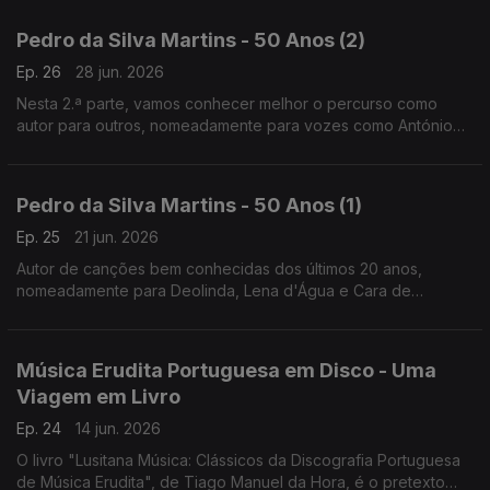
d'Água, em "Desalmadamente" e "Tropical Glaciar".
Pedro da Silva Martins - 50 Anos (2)
Ep. 26
28 jun. 2026
Nesta 2.ª parte, vamos conhecer melhor o percurso como
autor para outros, nomeadamente para vozes como António
Zambujo, Cristina Branco, Mariza ou Sérgio Godinho, para além
da história de "Parva Que Sou", dos Deolinda.
Pedro da Silva Martins - 50 Anos (1)
Ep. 25
21 jun. 2026
Autor de canções bem conhecidas dos últimos 20 anos,
nomeadamente para Deolinda, Lena d'Água e Cara de
Espelho, vamos aqui conhecer os primeiros tempos do seu
percurso, com músicas do grupo em que a voz era Ana
Bacalhau.
Música Erudita Portuguesa em Disco - Uma
Viagem em Livro
Ep. 24
14 jun. 2026
O livro "Lusitana Música: Clássicos da Discografia Portuguesa
de Música Erudita", de Tiago Manuel da Hora, é o pretexto