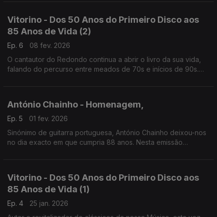
grande cuidado na poesia e nos arranjos, sempre!
Vitorino - Dos 50 Anos do Primeiro Disco aos
85 Anos de Vida (2)
Ep. 6
08 fev. 2026
O cantautor do Redondo continua a abrir o livro da sua vida,
falando do percurso entre meados de 70s e inícios de 90s.
Desfilam aqui clássicos como "Menina Estás à Janela", "Queda
do Império" ou "Leitaria Garrett".
António Chainho - Homenagem,
Ep. 5
01 fev. 2026
Sinónimo de guitarra portuguesa, António Chainho deixou-nos
no dia exacto em que cumpria 88 anos. Nesta emissão
especial, vamos conhecer uma pequena parte do seu enorme
legado, desde os anos 60 até ao seu percurso a solo
Vitorino - Dos 50 Anos do Primeiro Disco aos
85 Anos de Vida (1)
Ep. 4
25 jan. 2026