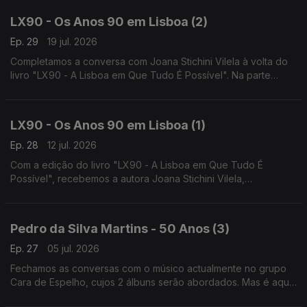
LX90 - Os Anos 90 em Lisboa (2)
Ep. 29
19 jul. 2026
Completamos a conversa com Joana Stichini Vilela à volta do
livro "LX90 - A Lisboa em Que Tudo É Possível". Na parte
musical, temos desta vez outros nomes representativos: Pedro
Abrunhosa, Três Tristes Tigres e Da Weasel
LX90 - Os Anos 90 em Lisboa (1)
Ep. 28
12 jul. 2026
Com a edição do livro "LX90 - A Lisboa em Que Tudo É
Possível", recebemos a autora Joana Stichini Vilela,
responsável por este livro com o designer Pedro Fernandes.
Na parte musical, ouviremos os LX90 e o Palma's Gang.
Pedro da Silva Martins - 50 Anos (3)
Ep. 27
05 jul. 2026
Fechamos as conversas com o músico actualmente no grupo
Cara de Espelho, cujos 2 álbuns serão abordados. Mas é aqui
também que conheceremos melhor a escrita para Lena