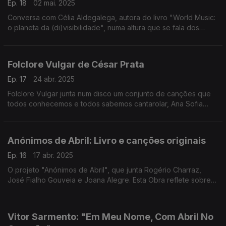
Ep. 18
02 mai. 2025
Conversa com Célia Aldegalega, autora do livro "World Music:
o planeta da (di)visibilidade", numa altura que se fala dos
Festivais de Verão e de "Músicas do Mundo"....que expressão
é esta "World Music"
Folclore Vulgar de César Prata
Ep. 17
24 abr. 2025
Folclore Vulgar junta num disco um conjunto de canções que
todos conhecemos e todos sabemos cantarolar, Ana Sofia
Carvalheda à conversa com César Prata
Anónimos de Abril: Livro e canções originais
Ep. 16
17 abr. 2025
O projeto "Anónimos de Abril", que junta Rogério Charraz,
José Fialho Gouveia e Joana Alegre. Esta Obra reflete sobre
as histórias reais de figuras anónimas que desempenharam
papéis fundamentais na luta pela Liberdade.
Vitor Sarmento: "Em Meu Nome, Com Abril No