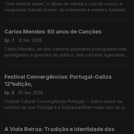
“Uma História Assim”, o álbum de estreia a solo do músico e
compositor Gabriel Gomes –acordeonista e membro fundador
de projectos marcantes da música portuguesa , para ouvir
agora pela primeira vez na Árvore da Música
Carlos Mendes: 60 anos de Canções
Ep. 7
12 fev. 2026
Carlos Mendes, um dos cantores populares portugueses mais
prestigiados e queridos do público, tem concerto agendado
para o dia 20 de fevereiro, pelas 21h30, no Coliseu Club, em
Lisboa, mas antes esá na Árvore da Música
Festival Convergências: Portugal-Galiza
12ªedição,
Ep. 6
05 fev. 2026
Festival Cultural Convergências Portugal — Galiza nasce da
certeza de que Portugal e a Galiza partilham muito mais do que
uma fronteira, conversa com Jaime Torres, Daniel Pereira
Cristo, Uxia e Carlos Pazos
A Viola Beiroa: Tradição e Identidade das