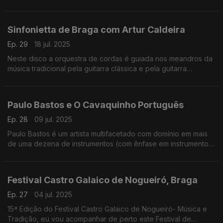
o evento promove dezenas de oficinas e momentos de
danças tradicionais
Sinfonietta de Braga com Artur Caldeira
Ep. 29
18 jul. 2025
Neste disco a orquestra de cordas é guiada nos meandros da
música tradicional pela guitarra clássica e pela guitarra
portuguesa, a que deram o nome ao disco “Arco da Corda
Nova”
Paulo Bastos e O Cavaquinho Português
Ep. 28
09 jul. 2025
Paulo Bastos é um artista multifacetado com domínio em mais
de uma dezena de instrumentos (com ênfase em instrumentos
tradicionais portugueses), mas na Árvore da Música o
destaque vai para o cavaquinho....
Festival Castro Galaico de Nogueiró, Braga
Ep. 27
04 jul. 2025
15ª Edição do Festival Castro Galaico de Nogueiró- Música e
Tradição, eu vou acompanhar de perto este Festival de