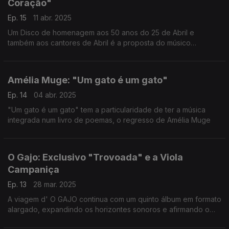
Coração"
Ep. 15
11 abr. 2025
Um Disco de homenagem aos 50 anos do 25 de Abril e
também aos cantores de Abril é a proposta do músico
compositor Vitor Sarmento
Amélia Muge: "Um gato é um gato"
Ep. 14
04 abr. 2025
"Um gato é um gato" tem a particularidade de ter a música
integrada num livro de poemas, o regresso de Amélia Muge
O Gajo: Exclusivo "Trovoada" e a Viola
Campaniça
Ep. 13
28 mar. 2025
A viagem d' O GAJO continua com um quinto álbum em formato
alargado, expandindo os horizontes sonoros e afirmando o
seu espírito aventureiro na Árvore da Música