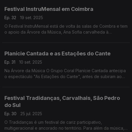
Festival InstruMensal em Coimbra
Ep. 32
19 set. 2025
O Festival InstruMensal está de volta às salas de Coimbra e tem
o apoio da Árvore da Música, Ana Sofia carvalheda à
conversa com o curador e músico José Rebola
Planície Cantada e as Estações do Cante
Ep. 31
10 set. 2025
Na Árvore da Música O Grupo Coral Planície Cantada antecipa
o espectáculo "As Estações do Cante", antes de subiram ao
Palco do Auditório Carlos Paredes, em Lisboa
Festival Tradidanças, Carvalhais, São Pedro
do Sul
Ep. 30
25 jul. 2025
O Tradidanças é um festival de cariz participativo,
multigeracional e ancorado no território. Para além da música,