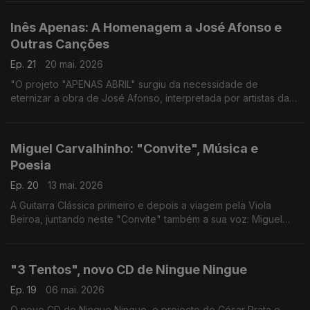
sensibilidade contemporânea
Inês Apenas: A Homenagem a José Afonso e
Outras Canções
Ep. 21
20 mai. 2026
"O projeto "APENAS ABRIL" surgiu da necessidade de
eternizar a obra de José Afonso, interpretada por artistas da
nova geração e com arranjos de Inês Apenas
Miguel Carvalhinho: "Convite", Música e
Poesia
Ep. 20
13 mai. 2026
A Guitarra Clássica primeiro e depois a viagem pela Viola
Beiroa, juntando neste "Convite" também a sua voz: Miguel
carvalhinho
"3 Tentos", novo CD de Ningue Ningue
Ep. 19
06 mai. 2026
O novo CD de Ningue Ningue, o projecto de César Prata e