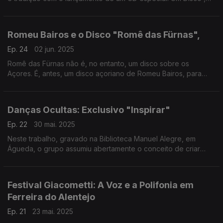
onde a tradição e a emoção das cantigas se fazem sentir de
forma inesquecível.
Romeu Bairos e o Disco "Romê das Fürnas",
Ep. 24
02 jun. 2025
Romê das Fürnas não é, no entanto, um disco sobre os
Açores. É, antes, um disco açoriano de Romeu Bairos, para
ouvir a conversa e alguns temas aqui na Árvore da Música de
Ana Sofia Carvalheda
Danças Ocultas: Exclusivo "Inspirar"
Ep. 22
30 mai. 2025
Neste trabalho, gravado na Biblioteca Manuel Alegre, em
Águeda, o grupo assumiu abertamente o conceito de criar
tempo, luz e respiração, em exclusivo na Árvore da Música
esta semana
Festival Giacometti: A Voz e a Polifonia em
Ferreira do Alentejo
Ep. 21
23 mai. 2025