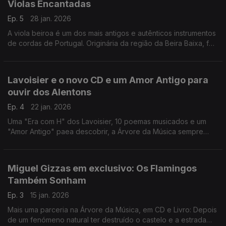
Violas Encantadas
Ep. 5
28 jan. 2026
A viola beiroa é um dos mais antigos e autênticos instrumentos
de cordas de Portugal. Originária da região da Beira Baixa, foi
durante séculos presença constante nas feiras, romarias e
celebrações populares. Em Exclusivo
Lavoisier e o novo CD e um Amor Antigo para
ouvir dos Alentons
Ep. 4
22 jan. 2026
Uma "Era com H" dos Lavoisier, 10 poemas musicados e um
"Amor Antigo" paea descobrir, a Árvore da Música sempre
com novidades musicais
Miguel Gizzas em exclusivo: Os Flamingos
Também Sonham
Ep. 3
15 jan. 2026
Mais uma parceria na Árvore da Música, em CD e Livro: Depois
de um fenómeno natural ter destruído o castelo e a estrada