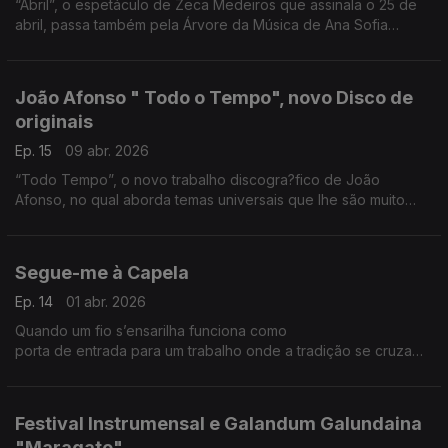
“Abril”, o espetáculo de Zeca Medeiros que assinala o 25 de
abril, passa também pela Árvore da Música de Ana Sofia
Carvalheda
João Afonso " Todo o Tempo", novo Disco de
originais
Ep. 15
09 abr. 2026
“Todo Tempo”, o novo trabalho discogra?fico de João
Afonso, no qual aborda temas universais que lhe são muito
queridos, tais como a liberdade, o amor, a saudade ou a
inquietac?a?o.
Segue-me à Capela
Ep. 14
01 abr. 2026
Quando um fio s’ensarilha funciona como
porta de entrada para um trabalho onde a tradição se cruza
com a criação, apoio Árvore da Música
contemporânea, tendo a voz como eixo central
Festival Instrumensal e Galandum Galundaina
"Maragato"