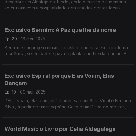
descobrir um Alentejo profundo, onde a música e a memória
se cruzam com a hospitalidade genuína das gentes locais.
Festival Giacometti 2025
Exclusivo Bermim: A Paz que lhe dá nome
Ep. 20
16 mai. 2025
Bermim é um projeto musical acústico que nasce inspirado na
resiliência, serenidade e paz da planta que lhe dá o nome. É
constituído pelos músicos Filipe Fonseca, Duda (Maria
Eduarda) e Marcos Fernandez, em exclusivo
Exclusivo Espiral porque Elas Voam, Elas
Dançam
Ep. 19
09 mai. 2025
"Elas voam, elas dançam", conversa com Sara Vidal e Emiliana
Silva , a partir de um imaginário Celta é um Disco de afectos,
que pretende conciliar o movimento dos bailes folk e das
danças europeias
World Music o Livro por Célia Aldegalega