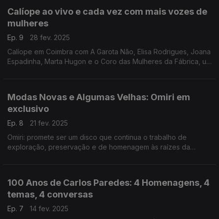
Calíope ao vivo e cada vez com mais vozes de
mulheres
Ep. 9
28 fev. 2025
Calíope em Coimbra com A Garota Não, Elisa Rodrigues, Joana
Espadinha, Marta Hugon e o Coro das Mulheres da Fábrica, um
Projeto de Criação Artística e Sensibilização em Igualdade de
Género
Modas Novas e Algumas Velhas: Omiri em
exclusivo
Ep. 8
21 fev. 2025
Omiri: promete ser um disco que continua o trabalho de
exploração, preservação e de homenagem às raízes da
música portuguesa por parte de Vasco Casais
100 Anos de Carlos Paredes: 4 Homenagens, 4
temas, 4 conversas
Ep. 7
14 fev. 2025