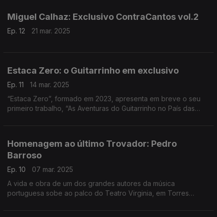
Miguel Calhaz: Exclusivo ContraCantos vol.2
Ep. 12
21 mar. 2025
Estaca Zero: o Guitarrinho em exclusivo
Ep. 11
14 mar. 2025
“Estaca Zero”, formado em 2023, apresenta em breve o seu
primeiro trabalho, “As Aventuras do Guitarrinho no País das
Possibilidades”, motivado pela vontade de criar repertório
novo para este instrumento., em exclusivo
Homenagem ao último Trovador: Pedro
Barroso
Ep. 10
07 mar. 2025
A vida e obra de um dos grandes autores da música
portuguesa sobe ao palco do Teatro Virginia, em Torres
Novas, e passa esta semana pela Árvore da Música de Ana
Sofia Carvalheda, com convidados e amigos de sempre.