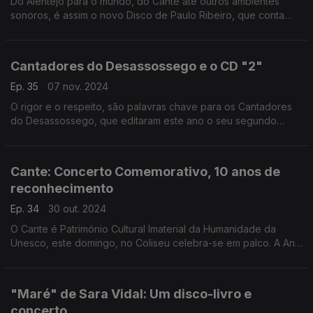
Do Alentejo para o mundo, do Cante até outros ambientes
sonoros, é assim o novo Disco de Paulo Ribeiro, que conta
com o apoio Antena1- Árvore da Música de Ana Sofia
Caraalheda
Cantadores do Desassossego e o CD "2"
Ep. 35
07 nov. 2024
O rigor e o respeito, são palavras chave para os Cantadores
do Desassossego, que editaram este ano o seu segundo
Disco de nome "2" e é em Beja que ensaiam todas as
semanas e partilham o seu Cante
Cante: Concerto Comemorativo, 10 anos de
reconhecimento
Ep. 34
30 out. 2024
O Cante é Património Cultural Imaterial da Humanidade da
Unesco, este domingo, no Coliseu celebra-se em palco. A Ana
sofia Carvalheda foi até Serpa e antecipa o concerto
"Maré" de Sara Vidal: Um disco-livro e
concerto