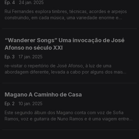
Ep. 4
24 jan. 2025
Rui Fernandes explora timbres, técnicas, acordes e arpejos
construindo, em cada música, uma variedade enorme e
surpreendente de momentos musicais na Viola Amarantina
“Wanderer Songs” Uma invocação de José
Afonso no século XXI
Ep. 3
17 jan. 2025
re-visitar o repertório de José Afonso, à luz de uma
abordagem diferente, levada a cabo por alguns dos mais
talentosos nomes da nova música popular de expressão
portuguesa
Magano A Caminho de Casa
Ep. 2
10 jan. 2025
Este segundo álbum dos Magano conta com voz de Sofia
Ramos, voz e guitarra de Nuno Ramos e é uma viagem entre
Almada e o Alentejo