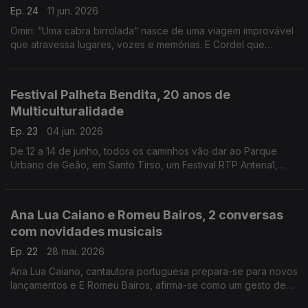
Ep. 24
11 jun. 2026
Omiri: “Uma cabra birrolada” nasce de uma viagem improvável
que atravessa lugares, vozes e memórias. E Cordel que
nasce da colaboração entre os músicos e cantautores Edu
Mundo e João Pires
Festival Palheta Bendita, 20 anos de
Multiculturalidade
Ep. 23
04 jun. 2026
De 12 a 14 de junho, todos os caminhos vão dar ao Parque
Urbano de Geão, em Santo Tirso, um Festival RTP Antena1,
Árvore da Música com entrada gratuita
Ana Lua Caiano e Romeu Bairos, 2 conversas
com novidades musicais
Ep. 22
28 mai. 2026
Ana Lua Caiano, cantautora portuguesa prepara-se para novos
lançamentos e E Romeu Bairos, afirma-se como um gesto de
celebração enraizado na tradição, mas filtrado por uma