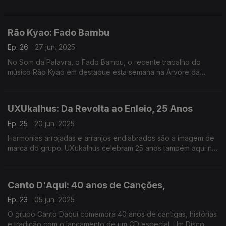
entrada gratuita, mas a Árvore da Música anteciipa a
programação
Rão Kyao: Fado Bambu
Ep. 26
27 jun. 2025
No Som da Palavra, o Fado Bambu, o recente trabalho do
músico Rão Kyao em destaque esta semana na Árvore da
Música. Temas ligados ao fado clássico juntamente com
composições originais, e inéditas
UXUkalhus: Da Revolta ao Enleio, 25 Anos
Ep. 25
20 jun. 2025
Harmonias arrojadas e arranjos endiabrados são a imagem de
marca do grupo. UXukalhus celebram 25 anos também aqui na
Árvore da Música
Canto D'Aqui: 40 anos de Canções,
Ep. 23
05 jun. 2025
O grupo Canto Daqui comemora 40 anos de cantigas, histórias
e tradição com o lançamento de um CD especial. Um Disco ,