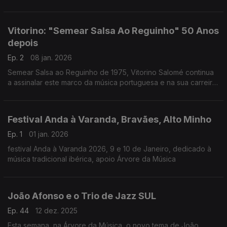
para o Lago Ness, Dunlochry procura por melhores dias, de
Miguel Gizzas
Vitorino: "Semear Salsa Ao Reguinho" 50 Anos
depois
Ep. 2
08 jan. 2026
Semear Salsa ao Reguinho de 1975, Vitorino Salomé continua
a assinalar este marco da música portuguesa e na sua carreira,
com um concerto especial no Porto, a 15 de janeiro de 2026,
na Casa da Música.
Festival Anda à Varanda, Bravães, Alto Minho
Ep. 1
01 jan. 2026
festival Anda à Varanda 2026, 9 e 10 de Janeiro, dedicado à
música tradicional ibérica, apoio Árvore da Música
João Afonso e o Trio de Jazz SUL
Ep. 44
12 dez. 2025
Esta semana, na Árvore da Música, o novo tema de João