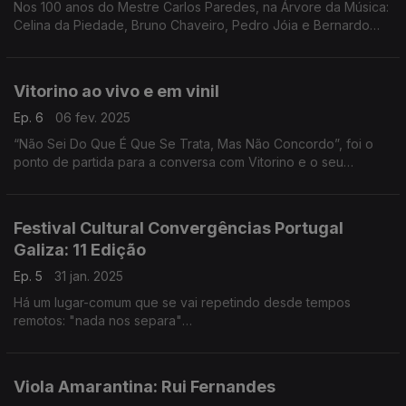
Nos 100 anos do Mestre Carlos Paredes, na Árvore da Música:
Celina da Piedade, Bruno Chaveiro, Pedro Jóia e Bernardo
Couto,
Vitorino ao vivo e em vinil
Ep. 6
06 fev. 2025
“Não Sei Do Que É Que Se Trata, Mas Não Concordo”, foi o
ponto de partida para a conversa com Vitorino e o seu
percurso de mais de 50 anos na música
Festival Cultural Convergências Portugal
Galiza: 11 Edição
Ep. 5
31 jan. 2025
Há um lugar-comum que se vai repetindo desde tempos
remotos: "nada nos separa"
Nem a língua, nem o rio, nem a raia seca.
Será mesmo verdade, ou é o nosso desejo que vai
alimentando essa ilusão?
Viola Amarantina: Rui Fernandes