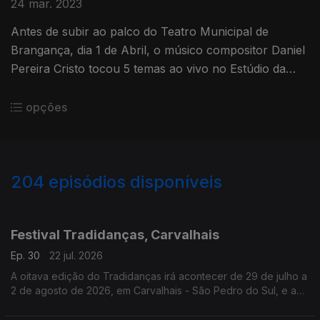
24 mar. 2023
Antes de subir ao palco do Teatro Municipal de
Brangança, dia 1 de Abril, o músico compositor Daniel
Pereira Cristo tocou 5 temas ao vivo no Estúdio da
Antena1 e conversou com Ana Sofia Carvalheda
opções
204
episódios disponíveis
927150
908276
886999
861836
841821
822660
805187
772630
Festival Tradidanças, Carvalhais
Ep. 30
22 jul. 2026
A oitava edição do Tradidanças irá acontecer de 29 de julho a
2 de agosto de 2026, em Carvalhais - São Pedro do Sul, e a
Árvore da Música vai lá estar