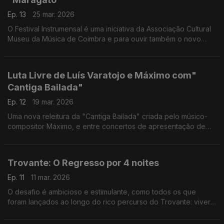
Ep. 13
25 mar. 2026
O Festival Instrumensal é uma iniciativa da Associação Cultural
Museu da Música de Coimbra e para ouvir também o novo
tema dos Galandum Galundaina
Luta Livre de Luís Varatojo e Máximo com"
Cantiga Bailada"
Ep. 12
19 mar. 2026
Uma nova releitura da "Cantiga Bailada" criada pelo músico-
compositor Máximo, e entre concertos de apresentação de
Luta Livre , a conversa na Árvore da Música com Luís Varatojo
Trovante: O Regresso por 4 noites
Ep. 11
11 mar. 2026
O desafio é ambicioso e estimulante, como todos os que
foram lançados ao longo do rico percurso do Trovante: viver
tudo numa noite, em 4 noites