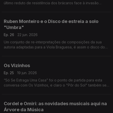
último reduto de resistência dos brácaros face à invasão
romana, começa esta semana mais uma edição do Festival
Castro Galaico de Nogueiró
Ruben Monteiro e o Disco de estreia a solo
"Umbra"
Ep. 26
22 jun. 2026
Um conjunto de re-interpretações de composições da sua
autoria adaptadas para a Viola Braguesa, é assim o disco do
multi-instrumentista Ruben Monteiro
Os Vizinhos
Ep. 25
19 jun. 2026
“Só Se Estraga Uma Casa” foi o ponto de partida para esta
conversa com Os Vizinhos, e claro o "Pôr do Sol" também se
ouve na Árvore da Música e 2 vezes
Cordel e Omiri: as novidades musicais aqui na
Árvore da Música