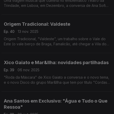
Uma viagem musical que culmina no emblemático Teatro da
Trindade, em Lisboa, em Dezembro, a conversa de Ana Sofia
Carvalheda com Rita Redshoes e Manuel Paulo
Origem Tradicional: Valdeste
Ep. 40
13 nov. 2025
Origem Tradicional, "Valdeste", um trabalho sobre o Vale do
Este (o vale berço de Braga, Famalicão, até chegar a Vila do
Conde), com recolhas, novas composições e arranjos.
Xico Gaiato e Mar&Ilha: novidades partilhadas
Ep. 39
06 nov. 2025
"Roda da Máscara" de Xico Gaiato a conversa e o novo tema,
e o novo Disco do grupo Mar&Ilha que tem por título "Cordas
Primas" e abraça as nossas violas de arame
Ana Santos em Exclusivo: "Água e Tudo o Que
Ressoa"