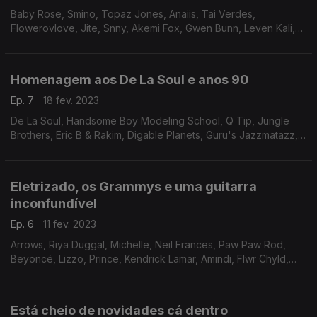
Baby Rose, Smino, Topaz Jones, Anaiis, Tai Verdes,
Flowerovlove, Jite, Snny, Akemi Fox, Gwen Bunn, Leven Kali,
Theo Croker, Emotional Oranges, Harvey Mason
Homenagem aos De La Soul e anos 90
Ep. 7
18 fev. 2023
De La Soul, Handsome Boy Modeling School, Q Tip, Jungle
Brothers, Eric B & Rakim, Digable Planets, Guru's Jazzmatazz,
N'Dea Davenport, The Roots
Eletrizado, os Grammys e uma guitarra
inconfundível
Ep. 6
11 fev. 2023
Arrows, Riya Duggal, Michelle, Neil Frances, Paw Paw Rod,
Beyoncé, Lizzo, Prince, Kendrick Lamar, Amindi, Flwr Chyld,
Sebastian Mikael, LikeMinds, Biako, Leven Kali, Van Hunt,
Phony Ppl, Chic
Está cheio de novidades cá dentro