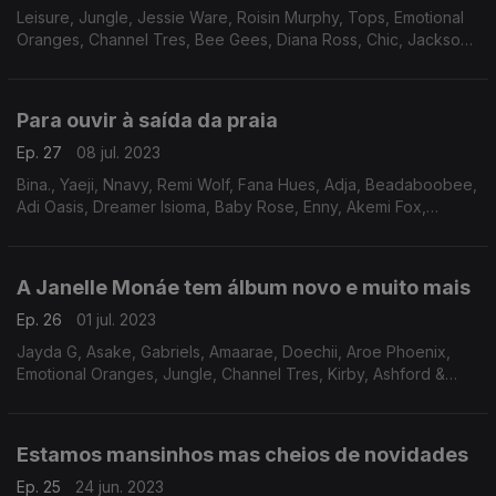
Leisure, Jungle, Jessie Ware, Roisin Murphy, Tops, Emotional
Oranges, Channel Tres, Bee Gees, Diana Ross, Chic, Jackson
Sisters, Sly & The Family Stone, Gwen McCrae
Para ouvir à saída da praia
Ep. 27
08 jul. 2023
Bina., Yaeji, Nnavy, Remi Wolf, Fana Hues, Adja, Beadaboobee,
Adi Oasis, Dreamer Isioma, Baby Rose, Enny, Akemi Fox,
Corinne Bailey Rae
A Janelle Monáe tem álbum novo e muito mais
Ep. 26
01 jul. 2023
Jayda G, Asake, Gabriels, Amaarae, Doechii, Aroe Phoenix,
Emotional Oranges, Jungle, Channel Tres, Kirby, Ashford &
Simpson
Estamos mansinhos mas cheios de novidades
Ep. 25
24 jun. 2023