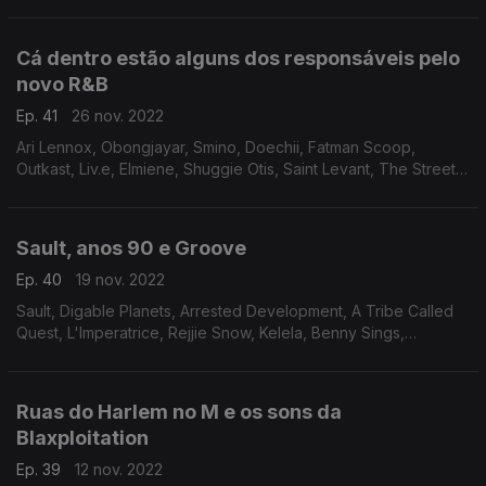
Tank and The Bangas, Arlo Parks, Rex Orange County, Phony
Ppl, Marvin Gaye.
Cá dentro estão alguns dos responsáveis pelo
novo R&B
Ep. 41
26 nov. 2022
Ari Lennox, Obongjayar, Smino, Doechii, Fatman Scoop,
Outkast, Liv.e, Elmiene, Shuggie Otis, Saint Levant, The Streets,
Little Simz, Ms. Lauryn Hill, Miriam Makeba
Sault, anos 90 e Groove
Ep. 40
19 nov. 2022
Sault, Digable Planets, Arrested Development, A Tribe Called
Quest, L'Imperatrice, Rejjie Snow, Kelela, Benny Sings,
Sherwyn, Paw Paw Rod, José James, Erykah Badu
Ruas do Harlem no M e os sons da
Blaxploitation
Ep. 39
12 nov. 2022