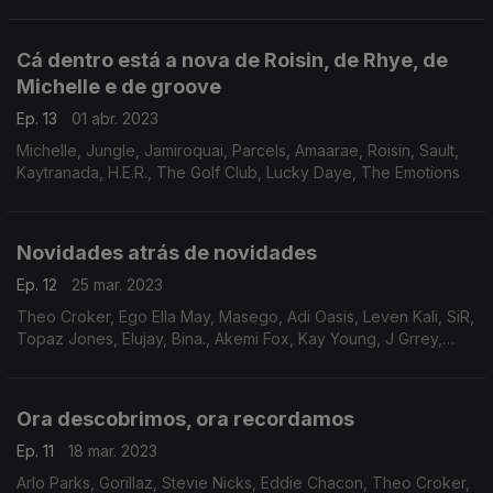
Ingram, Mahalia, Elmiene, Bina., Adja, Amy Winehouse
Cá dentro está a nova de Roisin, de Rhye, de
Michelle e de groove
Ep. 13
01 abr. 2023
Michelle, Jungle, Jamiroquai, Parcels, Amaarae, Roisin, Sault,
Kaytranada, H.E.R., The Golf Club, Lucky Daye, The Emotions
Novidades atrás de novidades
Ep. 12
25 mar. 2023
Theo Croker, Ego Ella May, Masego, Adi Oasis, Leven Kali, SiR,
Topaz Jones, Elujay, Bina., Akemi Fox, Kay Young, J Grrey,
Kojey Radical, Yazmin Lacey, Pip Millett, Kirby, Common,
D'Angelo
Ora descobrimos, ora recordamos
Ep. 11
18 mar. 2023
Arlo Parks, Gorillaz, Stevie Nicks, Eddie Chacon, Theo Croker,