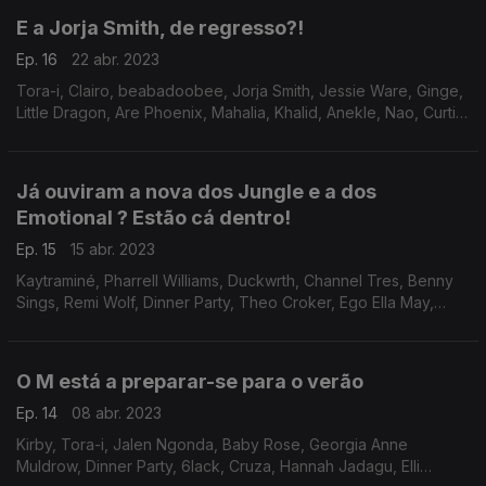
E a Jorja Smith, de regresso?!
Ep. 16
22 abr. 2023
Tora-i, Clairo, beabadoobee, Jorja Smith, Jessie Ware, Ginge,
Little Dragon, Are Phoenix, Mahalia, Khalid, Anekle, Nao, Curtis
Mayfield
Já ouviram a nova dos Jungle e a dos
Emotional ? Estão cá dentro!
Ep. 15
15 abr. 2023
Kaytraminé, Pharrell Williams, Duckwrth, Channel Tres, Benny
Sings, Remi Wolf, Dinner Party, Theo Croker, Ego Ella May,
Col3trane, Jamila Woods, Indigo de Souza, Hope Tala, Stevie
Wonder.
O M está a preparar-se para o verão
Ep. 14
08 abr. 2023
Kirby, Tora-i, Jalen Ngonda, Baby Rose, Georgia Anne
Muldrow, Dinner Party, 6lack, Cruza, Hannah Jadagu, Elli