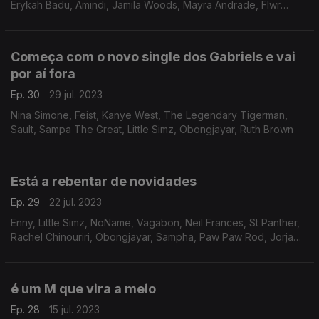
Erykah Badu, Amindi, Jamila Woods, Mayra Andrade, Flwr
Chyld, Sault, Michelle, Arlo Parks
Começa com o novo single dos Gabriels e vai
por aí fora
Ep. 30
29 jul. 2023
Nina Simone, Feist, Kanye West, The Legendary Tigerman,
Sault, Sampa The Great, Little Simz, Obongjayar, Ruth Brown
Está a rebentar de novidades
Ep. 29
22 jul. 2023
Enny, Little Simz, NoName, Vagabon, Neil Frances, St Panther,
Rachel Chinouriri, Obongjayar, Sampha, Paw Paw Rod, Jorja
Smith, Asake, Peter King.
é um M que vira a meio
Ep. 28
15 jul. 2023