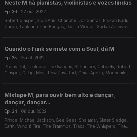
Neste M há pianistas, violinistas e vozes lindas
Ep. 36
22 out. 2022
Robert Glasper, India.Arie, Charlotte Dos Santos, Erykah Badu,
Garda, Tank and The Bangas, Jamila Woods, Sudan Archives,
M.I.A., N.E.R.D., Anderson .Paak, Kendrick Lamar, Missy Elliot
Quando o Funk se mete com a Soul, dá M
Ep. 35
15 out. 2022
Phony Ppl, Tank and The Bangas, St Panther, Gabriels, Robert
Glasper, Q Tip, Mavi, Paw Paw Rod, Omar Apollo, Moonchild,
Flo, Janet Jackson
Mixtape M, para ouvir bem alto e dançar,
dançar, dançar...
Ep. 34
08 out. 2022
Prince, Michael Jackson, Bee Gees, Shalamar, Sister Sledge,
Earth, Wind & Fire, The Trammps, Traks, The Whispers, The
Brothers Johnson, Jackson 5, Chic.