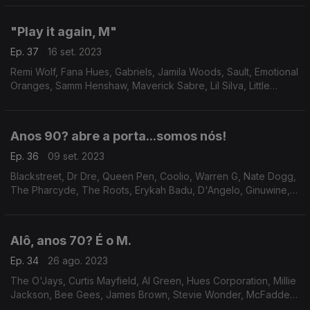
"Play it again, M"
Ep. 37
16 set. 2023
Remi Wolf, Fana Hues, Gabriels, Jamila Woods, Sault, Emotional
Oranges, Samm Henshaw, Maverick Sabre, Lil Silva, Little
Dragon, Michelle, Ogi, Barii, Unusual Demont, Stevie Wonder
Anos 90? abre a porta...somos nós!
Ep. 36
09 set. 2023
Blackstreet, Dr Dre, Queen Pen, Coolio, Warren G, Nate Dogg,
The Pharcyde, The Roots, Erykah Badu, D'Angelo, Ginuwine,
Destiny's Child, Da Brat, TLC, Missy Elliot
Alô, anos 70? É o M.
Ep. 34
26 ago. 2023
The O'Jays, Curtis Mayfield, Al Green, Hues Corporation, Millie
Jackson, Bee Gees, James Brown, Stevie Wonder, McFadden
& Whitehead