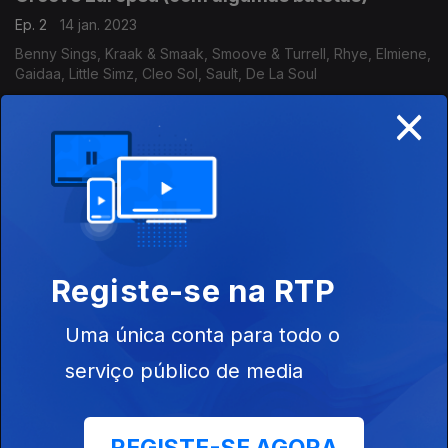
Ep. 2
14 jan. 2023
Benny Sings, Kraak & Smaak, Smoove & Turrell, Rhye, Elmiene,
Gaidaa, Little Simz, Cleo Sol, Sault, De La Soul
×
Começamos 2023 com o novo groove e duas
despedidas
Ep. 1
07 jan. 2023
Little Simz, SZA, Emotional Oranges, Col3trane, Masego, Ari
Lennox, Ravyn Lenae, Merebe, Summer Walker, Ella Mai, St
Panther, Earth, Wind & Fire, The Pointer Sisters
Registe-se na RTP
Banda sonora para a Consoada. Feliz Natal
Uma única conta para todo o
Ep. 45
24 dez. 2022
serviço público de media
Millie Jackson, Roy Ayers, Luther Davis, Freedom, Bobby
"Blue" Bland, Dennis Rodgers, The Meters, Linda Fields,
Change.