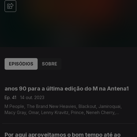
EPISÓDIOS
SOBRE
706485
688232
670119
651233
635118
618344
601171
599850
anos 90 para a última edição do M na Antena1
Ep. 41
14 out. 2023
M People, The Brand New Heavies, Blackout, Jamiroquai,
Macy Gray, Omar, Lenny Kravitz, Prince, Neneh Cherry,
Massive Attack
Por aqui aproveitamos o bom tempo até ao