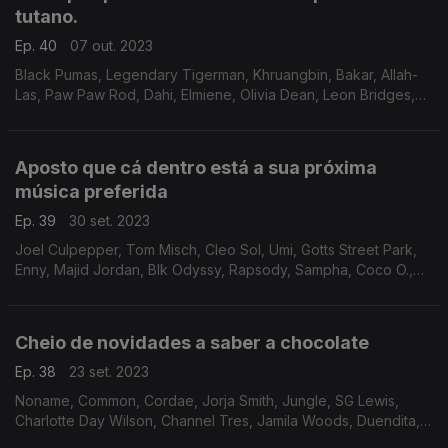
tutano.
Ep. 40
07 out. 2023
Black Pumas, Legendary Tigerman, Khruangbin, Bakar, Allah-
Las, Paw Paw Rod, Dahi, Elmiene, Olivia Dean, Leon Bridges,
Obongjayar, Flwr Chyld, Elli Ingram, Dee Edwards
Aposto que cá dentro está a sua próxima
música preferida
Ep. 39
30 set. 2023
Joel Culpepper, Tom Misch, Cleo Sol, Umi, Gotts Street Park,
Enny, Majid Jordan, Blk Odyssy, Rapsody, Sampha, Coco O.,
Supershy, Mocky, Benny Sings, The O'Jays
Cheio de novidades a saber a chocolate
Ep. 38
23 set. 2023
Noname, Common, Cordae, Jorja Smith, Jungle, SG Lewis,
Charlotte Day Wilson, Channel Tres, Jamila Woods, Duendita,
Emotional Oranges, Tkay Maidza, Earth, Wind and Fire