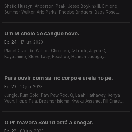
Shafiq Husayn, Anderson .Paak, Jesse Boykins III, Elmiene,
Summer Walker, Arlo Parks, Phoebe Bridgers, Baby Rose,
Smino, Raelle, Otis Kane, Remi Wolf, Benny Sings, Tai Verdes,
Paw Paw Rod, Jimi Hendrix
Um M cheio de sangue novo.
Ep. 24
17 jun. 2023
Planet Giza, Ric Wilson, Chromeo, A-Track, Jayda G,
Kaytraminé, Steve Lacy, Foushée, Hannah Jadagu,
Beabadobee, Clairo, King Princess, Arlo Parks, Phoebe
Bridgers, Danielle Ponder, etc
Para ouvir com sal no corpo e areia no pé.
Ep. 23
10 jun. 2023
Jungle, Rum Gold, Paw Paw Rod, Q, Lalah Hathaway, Kenya
Vaun, Hope Tala, Dreamer Isioma, Kwaku Assante, Fill Crate,
Gaidaa, The Jones Girls.
O Primavera Sound está a chegar.
Ep. 22
03 jun. 2023