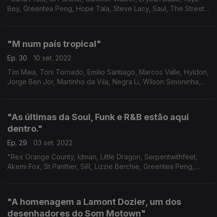
Bey, Greentea Peng, Hope Tala, Steve Lacy, Saul, The Streets,
Blackalicious". Autoria - Mónica Mendes.
"M num país tropical"
Ep. 30
10 set. 2022
Tim Maia, Toni Tornado, Emilio Santiago, Marcos Valle, Hyldon,
Jorge Ben Jor, Martinho da Vila, Negra Li, Wilson Simoninha,
Gal Costa, Caetano Veloso, Gilberto Gil
"As últimas da Soul, Funk e R&B estão aqui
dentro."
Ep. 29
03 set. 2022
"Rex Orange County, Idman, Little Dragon, Serpentwithfeet,
Akemi Fox, St Panther, SiR, Lizzie Berchie, Greentea Peng,
Tem, Bob Marley"
"A homenagem a Lamont Dozier, um dos
desenhadores do Som Motown"