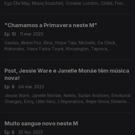
Ego Ella May, Musiq Soulchild, October London, Chiiild, Flwr
Chyld, Sebastian Michael, Kirby
"Chamamos a Primavera neste M"
Ep. 10
11 mar. 2023
Gaidaa, Akemi Fox, Bina., Hope Tala, Michelle, Da Chick,
Kokoroko, Vieux Farka Touré, Khruangbin, Tapioca,
NxWorries, H.E.R., Sza, Rum.Gold, Jamila Woods, D'Angelo,
Macy Gray, Femi Kuti
Psst, Jessie Ware e Janelle Monáe têm música
nova!
Ep. 9
04 mar. 2023
Jessie Ware, Janelle Monáe, Kelela, Sudan Archives, Emotional
Oranges, Enny, Little Simz, L'Imperatrice, Rejjie Snow, Elmiene,
Ella Mai, Amaria, Parliament
Muito sangue novo neste M
Ep. 8
25 fev. 2023