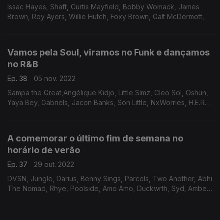
Issac Hayes, Shaft, Curtis Mayfield, Bobby Womack, James
Brown, Roy Ayers, Willie Hutch, Foxy Brown, Galt McDermott,
Marvin Gaye, Rose Royce, The Dells, Joe Simon; Melvin Van
Peebles, Earth, Wind & Fire
Vamos pela Soul, viramos no Funk e dançamos
no R&B
Ep. 38
05 nov. 2022
Sampa the Great,Angélique Kidjo, Little Simz, Cleo Sol, Oshun,
Yaya Bey, Gabriels, Jacon Banks, Son Little, NxWorries, H.E.R.,
Flwr Child, SBTRKT, Roses Gabor, Jessie Ware
A comemorar o último fim de semana no
horário de verão
Ep. 37
29 out. 2022
DVSN, Jungle, Darius, Benny Sings, Parcels, Two Another, Abhi
The Nomad, Rhye, Poolside, Amo Amo, Duckwrth, Syd, Amber
Mark, Doechii, SZA, Sault.