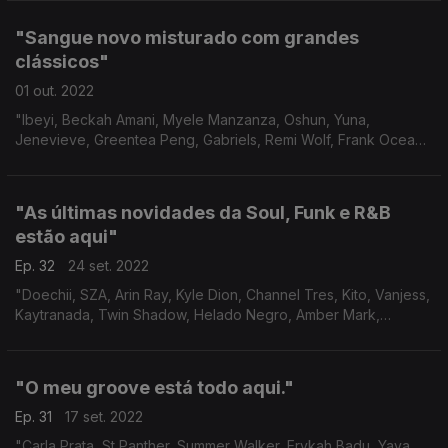
"Sangue novo misturado com grandes
clássicos"
01 out. 2022
"Ibeyi, Beckah Amani, Myele Manzanza, Oshun, Yuna,
Jenevieve, Greentea Peng, Gabriels, Remi Wolf, Frank Ocean,
Childish Gambino, Curtis Mayfield"
"As últimas novidades da Soul, Funk e R&B
estão aqui"
Ep. 32
24 set. 2022
"Doechii, SZA, Arin Ray, Kyle Dion, Channel Tres, Kito, Vanjess,
Kaytranada, Twin Shadow, Helado Negro, Amber Mark,
Michelle, Gabriels, Obongjayar, Lil Silva, Little Dragon, Gil Scott-
Heron"
"O meu groove está todo aqui."
Ep. 31
17 set. 2022
"Carla Prata, St Panther, Summer Walker, Erykah Badu, Yaya