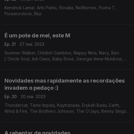
Kendrick Lamar, Arlo Parks, Rosalía, NxWorries, Pusha T,
Flowerovlove, Blur.
É um pote de mel, este M
Ep. 21
27 mai. 2023
Summer Walker, Childish Gambino, Nappy Nina, Navy, Ben
L'Oncle Soul, Adi Oasis, Baby Rose, Georgia Anne Muldrow,
Ama Lou, Kaytraminé, Amaarae, Jidenna, Mac Ayres, Kali Uchis,
Jorja Smith, Tina Turner
Novidades mas rapidamente as recordações
invadem o pedaço :)
Ep. 20
20 mai. 2023
Thundercat, Tame Impala, Kaytranada, Erykah Badu, Earth,
Wind & Fire, The Brothers Johnson, The O'Jays, Benny Sings,
Tom Misch, Kool & The Gang
A rebentar de novidades