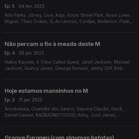
Ep. 5
04 fev. 2023
Arlo Parks, JGrrey, Liv.e, Adja, Goots Street Park, Rosie Lowe,
Miguel, Theo Croker, Q, Ari Lennox, Cordae, Anderson .Paak,
JID, Azekel, Ohio Players
Não percam o fio à meada deste M
Ep. 4
28 jan. 2023
Hiatus Kaiyote, A Tribe Called Quest, Janet Jackson, Michael
Jackson, Quincy Jones, George Benson, Jimmy Cliff, Bob
Marley, Miss Lauryn Hill, Fugees, Roberta Flack
Hoje estamos mansinhos no M
Ep. 3
21 jan. 2023
Annahstasia, Charlotte dos Santos, Sabrina Claudio, 6lack,
Daniel Caeser, BADBADNOTGOOD, Kirby, José James,
Gabriels, Ravyn Lenae, Fana Hues, Khruangbin, Leon Bridges,
d'Angelo
Groove Europeu (com algumas batotas)