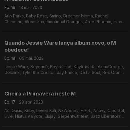
Ep. 19
13 mai. 2023
Arlo Parks, Baby Rose, Smino, Dreamer Isioma, Rachel
Chinouriri, Akemi Fox, Emotional Oranges, Aroe Phoenix, Iman
Omari, Tarriona Ball, Danny Kuttner, Roy Reemy, Amaria, Destin
Conrad, Kirby, Rhapsody, Jorja Smith
Quando Jessie Ware lança álbum novo, o M
obedece!
Ep. 18
06 mai. 2023
Jessie Ware, Beyoncé, Kaytraminé, Kaytranada, AlunaGeorge,
Goldlink, Tyler the Creator, Jay Prince, De La Soul, Rex Orange
County, Prince
Cheira a Primavera neste M
Ep. 17
29 abr. 2023
Adi Oasis, Kirby, Leven Kali, NxWorries, H.E.R., Nnavy, Cleo Sol,
Liv.e, Hiatus Kaiyote, Elujay, Serpentwithfeet, Jazz Liberatorzs,
Marlena Shaw.