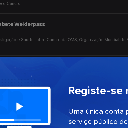
re o Cancro
zabete Weiderpass
nvestigação e Saúde sobre Cancro da OMS, Organização Mundial de 
gada | prevenção e deteção precoce
Registe-se
edicina oncológica de precisão
Uma única conta 
serviço público d
Cancro, alimentação e nutrição