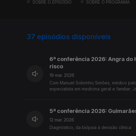
SOBRE O EPISÓDIO
SOBRE O PROGRAMA
37
episódios disponíveis
831058
729895
615974
6ª conferência 2026: Angra do H
risco
19 mar. 2026
Com Manuel Sobrinho Simões, médico patol
especialista em medicina geral e familiar; José Carlos 
do Ipatimup; Nuno Marcos, investigador e
especial: Jorge Sequeira Moderação: Tiag
5ª conferência 2026: Guimarãe
12 mar. 2026
Diagnóstico, da biópsia à decisão clínica