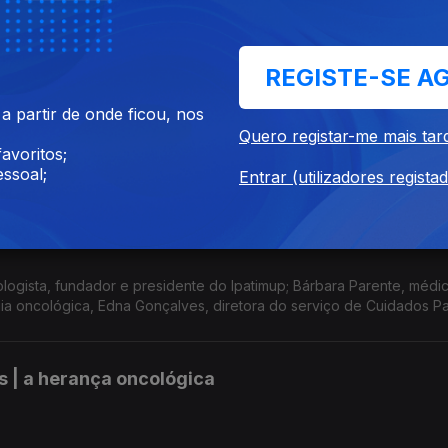
REGISTE-SE A
 partir de onde ficou, nos
| Cancro e riscos ambientais
Quero registar-me mais tar
avoritos;
ssoal;
Entrar (utilizadores regista
 Vida Após o Cancro
ogista, fundador e presidente do Ipatimup; Bárbara Parente, médi
a oncológica, Edna Gonçalves, diretora do serviço de Cuidados Pal
s | a herança oncológica