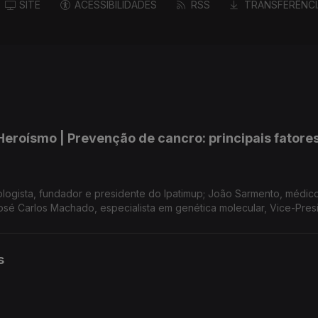
SITE
ACESSIBILIDADES
RSS
TRANSFERÊNCI
eroísmo | Prevenção de cancro: principais fatore
ogista, fundador e presidente do Ipatimup; João Sarmento, médic
Machado, especialista em genética molecular, Vice-Presidente
 diretor da Unidade de Prevenção de Cancro do Ipatimup Participaç
o Alves e Miguel Soares
s