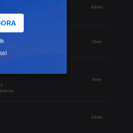
44min
GORA
de
51min
dos)
6min
ca
iativos
44min