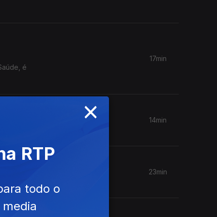
17min
Saúde, é
×
14min
 na RTP
23min
para todo o
e media