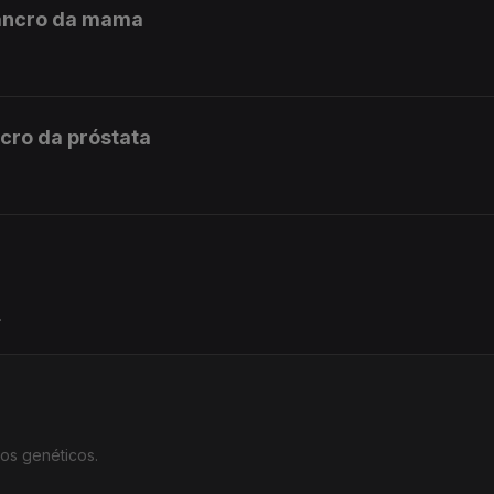
cancro da mama
ncro da próstata
.
dos genéticos.