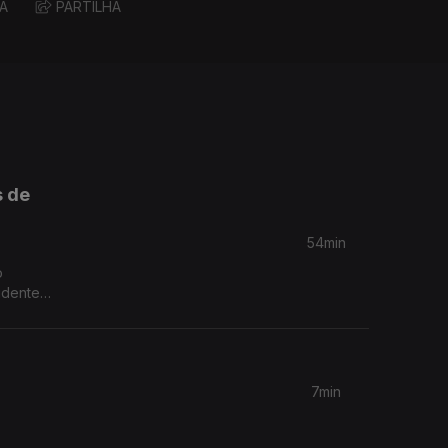
A
PARTILHA
s de
54min
o
ão
7min