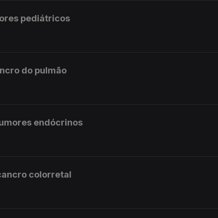
ores pediátricos
ancro do pulmão
 tumores endócrinos
cancro colorretal