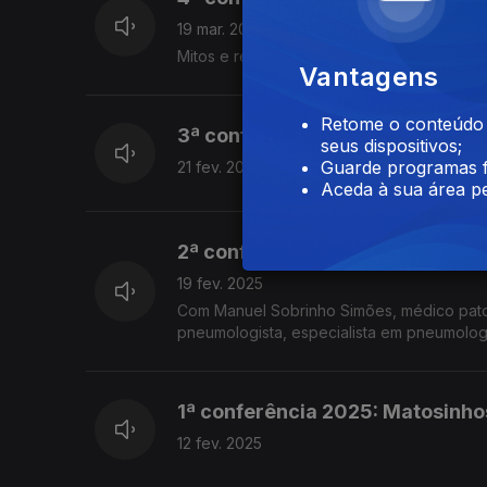
19 mar. 2025
Mitos e realidades
Vantagens
Retome o conteúdo a
3ª conferência 2025: Bragança 
seus dispositivos;
Guarde programas f
21 fev. 2025
Aceda à sua área pe
2ª conferência 2025: Aveiro | A
19 fev. 2025
Com Manuel Sobrinho Simões, médico patol
pneumologista, especialista em pneumologi
1ª conferência 2025: Matosinho
12 fev. 2025