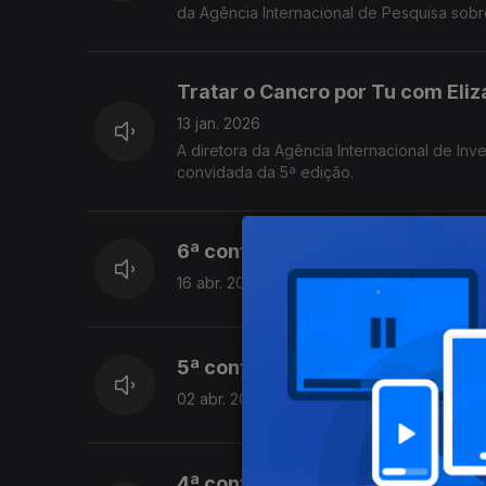
da Agência Internacional de Pesquisa sob
Tratar o Cancro por Tu com Eli
13 jan. 2026
A diretora da Agência Internacional de I
convidada da 5ª edição.
6ª conferência 2025: Ponta Del
16 abr. 2025
5ª conferência 2025: Viseu | M
02 abr. 2025
4ª conferência 2025: Setúbal | 