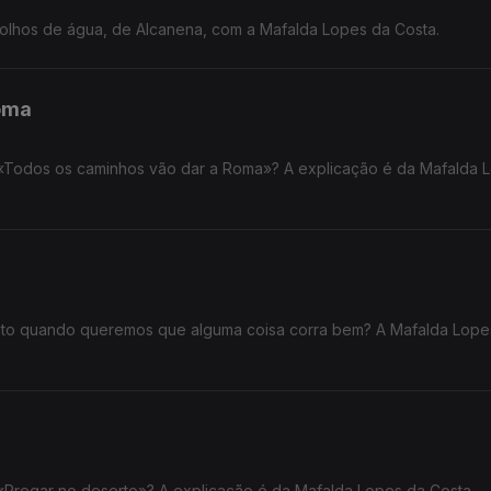
olhos de água, de Alcanena, com a Mafalda Lopes da Costa.
oma
 «Todos os caminhos vão dar a Roma»? A explicação é da Mafalda 
eto quando queremos que alguma coisa corra bem? A Mafalda Lope
 «Pregar no deserto»? A explicação é da Mafalda Lopes da Costa.