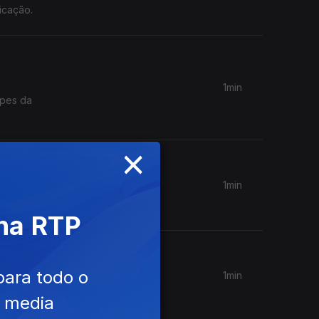
icação.
1min
opes da
×
1min
 na RTP
para todo o
1min
e media