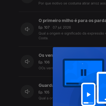
Por que motivo se costuma atirar arroz ao
O primeiro milho é para os parda
Ep. 107
07 jul. 2026
Qual a origem e significado da expressão 
Costa.
Os ventos na mitologia grega.
Ep. 106
06 jul. 2026
OOs ventos na mitologia grega. O que se d
Guarda suíça do Vaticano
Ep. 105
02 jul. 2026
Qual a origem da guarda suíça do Vatican