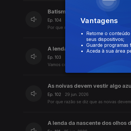
Batismo de navios
Vantagens
Ep. 104
01 jul. 2026
Por que razão se batizam os navios partin
Retome o conteúdo a
seus dispositivos;
Guarde programas f
A lenda de Loulé
Aceda à sua área pe
Ep. 103
30 jun. 2026
Vamos conhecer a lenda de Loulé contada
As noivas devem vestir algo azu
Ep. 102
29 jun. 2026
Por que razão se diz que as noivas devem 
A lenda da nascente dos olhos 