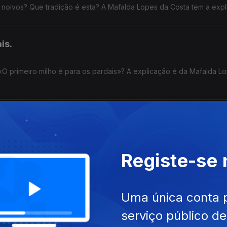
s noivos? Que tradição é esta? A Mafalda Lopes da Costa tem a expl
is.
«O primeiro milho é para os pardais»? A explicação é da Mafalda L
iz sobre isto? A Mafalda Lopes da Costa tem a explicação.
Registe-se
Uma única conta 
o? A explicação é da Mafalda Lopes da Costa.
serviço público d