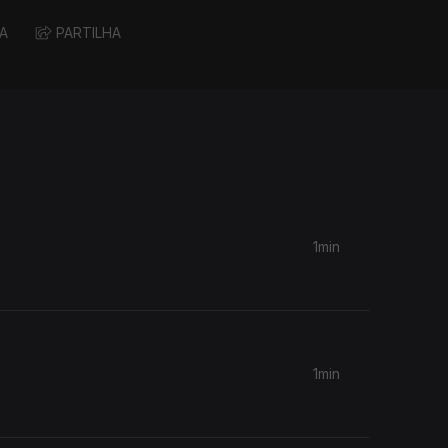
A
PARTILHA
1min
1min