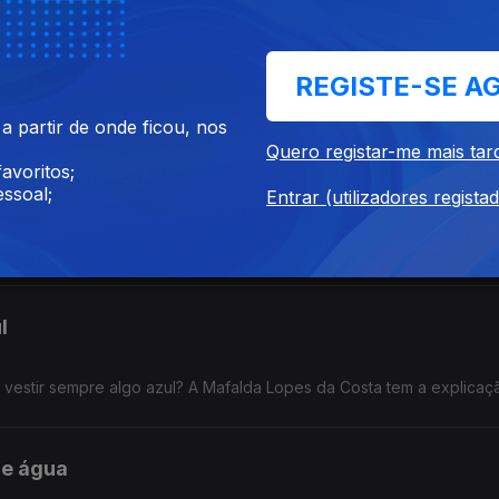
REGISTE-SE A
do uma garrafa no casco? A Mafalda Lopes da Costa tem a explicaç
 partir de onde ficou, nos
Quero registar-me mais tar
avoritos;
ssoal;
Entrar (utilizadores regista
 pela Mafalda Lopes da Costa.
l
vestir sempre algo azul? A Mafalda Lopes da Costa tem a explicaç
de água