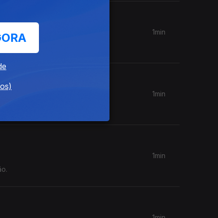
1min
GORA
ão.
de
dos)
1min
1min
ão.
1min