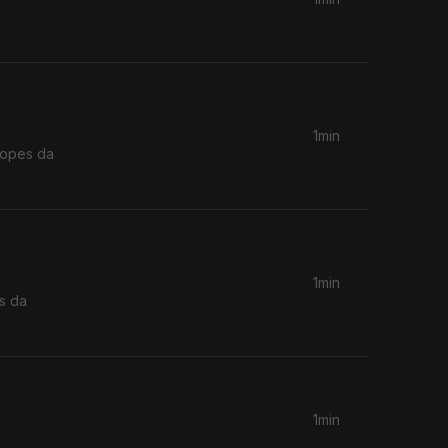
1min
Lopes da
1min
s da
1min