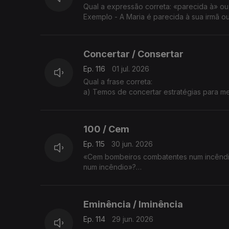
Qual a expressão correta: «parecida à» o
Exemplo - A Maria é parecida à sua irmã o
A explicação é da Sandra Duarte Tavares.
Concertar / Consertar
Ep. 116
01 jul. 2026
Qual a frase correta:
a) Temos de concertar estratégias para me
b) Temos de consertar estratégias para me
A explicação é da Sandra Duarte Tavares.
100 / Cem
Ep. 115
30 jun. 2026
«Cem bombeiros combatentes num incêndio
num incêndio»?
A professora Sandra Duarte Tavares tem a
Eminência / Iminência
Ep. 114
29 jun. 2026