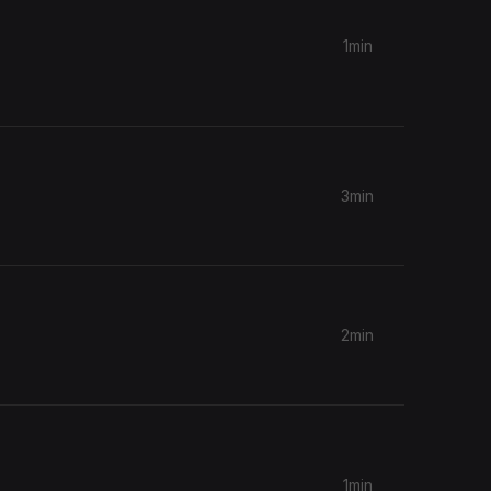
1min
3min
2min
1min