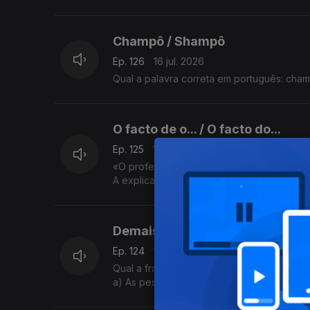
b) Limpar objetos de ourivesaria com esc
A explicação é da Sandra Duarte Tavares
Champô / Shampô
Ep. 126
16 jul. 2026
Qual a palavra correta em português: cha
O facto de o... / O facto do...
Ep. 125
15 jul. 2026
«O professor elogiou o facto do nosso trab
A explicação é da Sandra Duarte Tavares
Demais / De mais
Ep. 124
14 jul. 2026
Qual a frase correta?
a) As pessoas que falam de mais tornam-s
b) As pessoas que falam demais tornam-se
A explicação é da Sandra Duarte Tavares