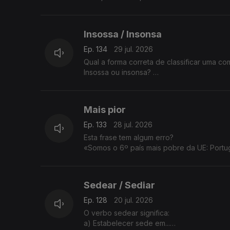
Insossa / Insonsa
Ep. 134
29 jul. 2026
Qual a forma correta de classificar uma c
Insossa ou insonsa?
A resposta é da sandra Duarte Tavares.
Mais pior
Ep. 133
28 jul. 2026
Esta frase tem algum erro?
«Somos o 6º país mais pobre da UE: Portuga
A Sandra Duarte Tavares tem a explicação
Sedear / Sediar
Ep. 128
20 jul. 2026
O verbo sedear significa:
a) Estabelecer sede em...