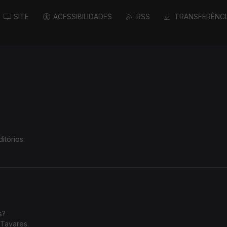
SITE
ACESSIBILIDADES
RSS
TRANSFERÊNCI
itórios:
cia
.
as?
 Tavares.