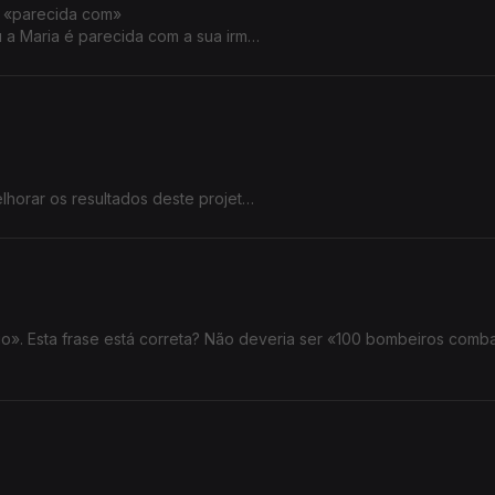
u «parecida com»
u a Maria é parecida com a sua irmã?
lhorar os resultados deste projeto.
lhorar os resultados deste projeto.
». Esta frase está correta? Não deveria ser «100 bombeiros comb
 explicação.