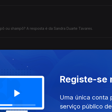
ovas de seda.
mpô ou shampô? A resposta é da Sandra Duarte Tavares.
alho ter sido entregue antes do prazo definido». Há algum erro nes
Registe-se
Uma única conta 
e aborrecidas.
serviço público d
 aborrecidas.