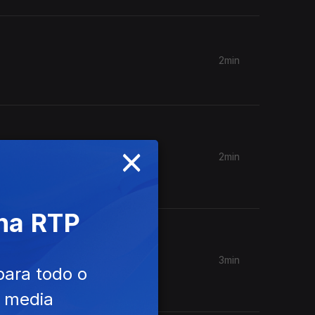
2min
×
2min
ta frase?
 na RTP
3min
para todo o
e media