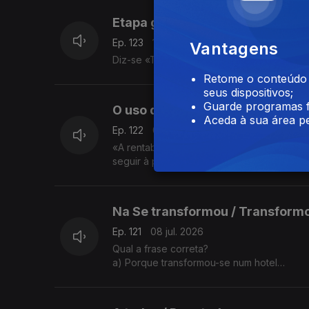
Etapa ganha / Etapa ganhada
Ep. 123
13 jul. 2026
Vantagens
Diz-se «Tinha a etapa ganha» ou «Tinha a
Retome o conteúdo a
seus dispositivos;
Guarde programas f
O uso da vírgula
Aceda à sua área pe
Ep. 122
09 jul. 2026
«A rentabilidade de todas as operações fina
seguir à palavra financeiras não é um err
Na Se transformou / Transform
Ep. 121
08 jul. 2026
Qual a frase correta?
a) Porque transformou-se num hotel
b) Porque se transformou num hotel
A explicação é da Sandra Duarte Tavares.