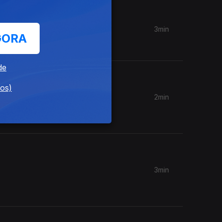
3min
GORA
de
dos)
2min
vírgula a
3min