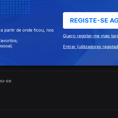
REGISTE-SE A
 etapa ganhada»? A explicação é da Sandra Duarte Tavares.
 partir de onde ficou, nos
Quero registar-me mais tar
avoritos;
ssoal;
Entrar (utilizadores regista
nceiras, foi avalida pela administração». Esta frase está correta? A 
o? A explicação é da Sandra Duarte Tavares
ou-se