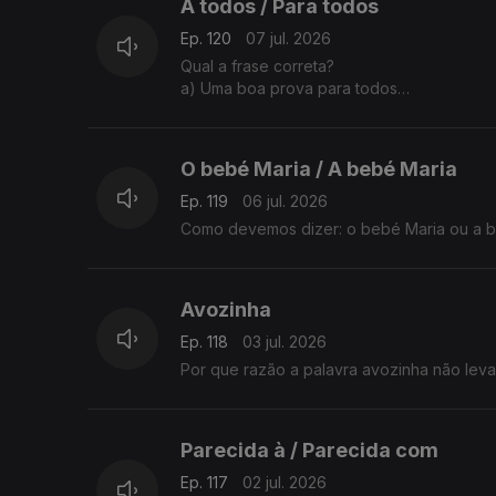
A todos / Para todos
Ep. 120
07 jul. 2026
Qual a frase correta?
a) Uma boa prova para todos
b) Uma boa prova a todos
A explicação é da Sandra Duarte Tavares
O bebé Maria / A bebé Maria
Ep. 119
06 jul. 2026
Como devemos dizer: o bebé Maria ou a b
Avozinha
Ep. 118
03 jul. 2026
Por que razão a palavra avozinha não leva
Parecida à / Parecida com
Ep. 117
02 jul. 2026