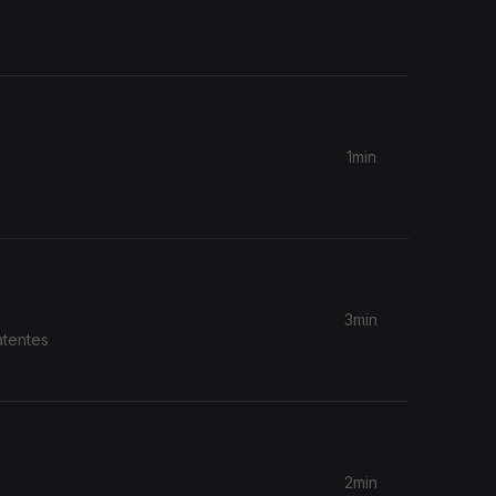
1min
3min
atentes
2min