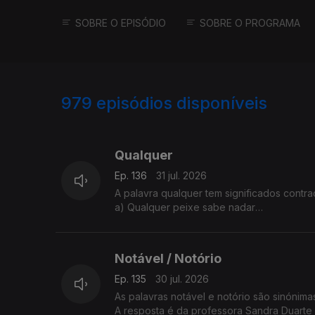
SOBRE O EPISÓDIO
SOBRE O PROGRAMA
979
episódios disponíveis
943102
938314
938300
Qualquer
Ep. 136
31 jul. 2026
A palavra qualquer tem significados contrad
a) Qualquer peixe sabe nadar
b) Esse assunto não tem qualquer importân
Isto é possível?
A Sandra Duarte Tavares tem a explicação
Notável / Notório
Ep. 135
30 jul. 2026
As palavras notável e notório são sinónim
A resposta é da professora Sandra Duarte