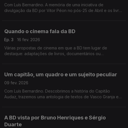
Com Luís Bernardino. A memória de uma iniciativa de
divulgação da BD por Vitor Péon no pós-25 de Abril e os livros
"Rever Comanche", "Living Will", "O Gosto do Cloro" e
"Terrea".
Quando o cinema fala da BD
Ep. 3
16 fev. 2026
Várias propostas de cinema em que a BD tem lugar de
destaque: adaptações de livros, documentários ou
homenagens à nona arte, filmes mais ou menos lembrados
para descobrir no episódio de hoje.
Um capitão, um quadro e um sujeito peculiar
09 fev. 2026
Com Luís Bernardino. Descobrimos a história do Capitão
Audaz, trazemos uma antologia de textos de Vasco Granja e
as BDs "Duna 3", "Coração das Trevas", "Duas Raparigas
Nuas", "Blast" e "O Progresso da Humanidade”.
A BD vista por Bruno Henriques e Sérgio
Duarte