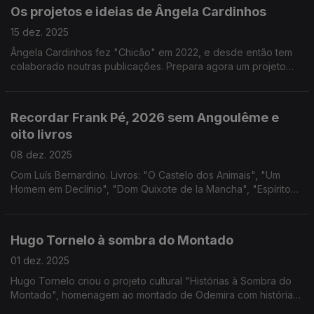
Os projetos e ideias de Ângela Cardinhos
15 dez. 2025
Ângela Cardinhos fez "Chicão" em 2022, e desde então tem
colaborado noutras publicações. Prepara agora um projeto
que quer revitalizar a sátira através de uma revista. Na
conversa, podem saber tudo sobre a ideia.
Recordar Frank Pé, 2026 sem Angoulême e
oito livros
08 dez. 2025
Com Luís Bernardino. Livros: "O Castelo dos Animais", "Um
Homem em Declínio", "Dom Quixote de la Mancha", "Espírito
da Aventura", "Sete Mulheres, Sete Musas", "Cadáver
Esquisito!", "Soichi" e "O Indispensável de Snoopy".
Hugo Tornelo à sombra do Montado
01 dez. 2025
Hugo Tornelo criou o projeto cultural "Histórias à Sombra do
Montado", homenagem ao montado de Odemira com histórias
feitas por váriaos escritores e desenhadores. Há 3 números