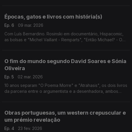
acompanhado: Miguel Peres, Rafael Pereira e Sérgio Hortelão
também se juntam à conversa.
Épocas, gatos e livros com história(s)
Ep. 6
09 mar. 2026
Com Luís Bernardino. Rosinski em documentário, Hispacomic,
as bolsas e "Michel Vaillant - Remparts", "Então Michael? - O
Gato Que Dança", "A Incrível Adele", "Mattéo - Primeira
Época" e "Um Livro Esquecido Num Banco".
O fim do mundo segundo David Soares e Sónia
Oliveira
Ep. 5
02 mar. 2026
10 anos separam "O Poema Morre" e "Atrahasis", os dois livros
da parceria entre o argumentista e a desenhadora, ambos
editados pela Kingpin Books. Obras complexas e filosóficas
que são o mote para a conversa.
Obras portuguesas, um western crepuscular e
um prémio revelação
Ep. 4
23 fev. 2026