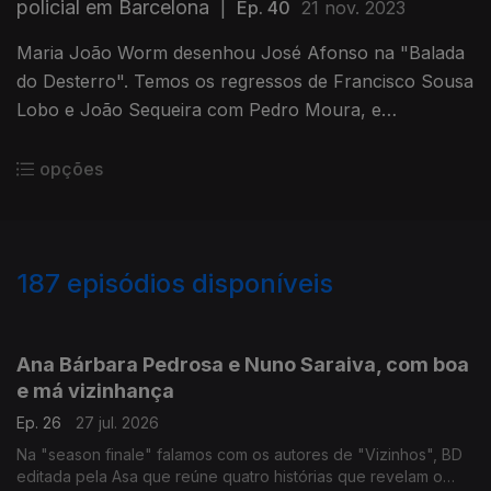
policial em Barcelona
|
Ep. 40
21 nov. 2023
Maria João Worm desenhou José Afonso na "Balada
do Desterro". Temos os regressos de Francisco Sousa
Lobo e João Sequeira com Pedro Moura, e
destacamos ainda “Sou o Seu Silêncio” e "Matteo
Ricci na Cidade Proibida".
opções
187
episódios disponíveis
928162
909106
884824
Ana Bárbara Pedrosa e Nuno Saraiva, com boa
e má vizinhança
Ep. 26
27 jul. 2026
Na "season finale" falamos com os autores de "Vizinhos", BD
editada pela Asa que reúne quatro histórias que revelam o