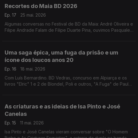
Recortes do Maia BD 2026
Ep. 17
25 mai. 2026
Algumas conversas no Festival de BD da Maia: André Oliveira e
Filipe Andrade Falam de Filipe Duarte Pina, ouvimos Pasquale
Frisenda, Ram V, Mário Freitas, Julia Korbik, Julia Bernhard e o
colecionador João Antunes.
Uma saga épica, uma fuga da prisão e um
ícone dos loucos anos 20
Ep. 16
18 mai. 2026
Com Luís Bernardino. BD Vedras, concurso em Alpiarça e os
livros "Elric" 1 e 2 de Blondel, Poli e outros, "A Fuga" de Paulo
Caetano e Jorge Mateus, "Longe" de Alicia Jaraba e "Kiki de
Montparnasse" de Catel e Bocquet.
As criaturas e as ideias de Isa Pinto e José
Canelas
Ep. 15
11 mai. 2026
Isa Pinto e José Canelas vieram conversar sobre "O Homem
Bicho e As Criaturas Esquistas", a estreia da dupla na banda