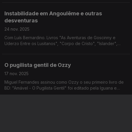
disponíveis em papel e digitalmente.
Instabilidade em Angoulême e outras
desventuras
24 nov. 2025
Com Luís Bernardino. Livros "As Aventuras de Goscinny e
Uderzo Entre os Lusitanos", "Corpo de Cristo", "Islander",
Batman por Grant Morrison, "Butterfly Chronicles", "Blacksad
Stories: Weekly" e "Ghost in the Shell".
O pugilista gentil de Ozzy
17 nov. 2025
Miguel Fernandes assinou como Ozzy o seu primeiro livro de
BD: "Amável - O Pugilista Gentil" foi editado pela Iguana e
apresenta-nos uma saga com bigodes, pancadaria e alguma
filosofia. É o mote da conversa.
Rescaldo do AmadoraBD, Prémio Nacional de
BD e mais
10 nov. 2025