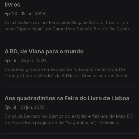
livros
Ep. 20
15 jun. 2026
Com Luís Bernardino. Evocamos Marjane Satrapi, falamos da
série "Spider Noir", da Carne Para Canhão 6 e de "As Guerras
de Lucas II", "Spielberg", "O Cheiro Dele Depois da Chuva",
"Frieren 8", "Então Michael 3" e "Amore".
A BD, de Viana para o mundo
Ep. 19
08 jun. 2026
Conversa gravada na exposição "A Banda Desenhada: De
Portugal Para o Mundo" da ArtMatriz. Com os autores André
Lima Araújo, Diogo Carvalho e Raquel Costa, e Carlos Viana
pelo projecto "O Filme da Minha Vida".
Aos quadradinhos na Feira do Livro de Lisboa
Ep. 18
01 jun. 2026
Com Luís Bernardino. Saímos do estúdio e falámos do Maia BD,
de Paco Roca plagiado e de "Kagurabachi", "O Sétimo
Homem e outros Contos", "Shi Livro 2", "O Neto do Homem
Mais Sábio" e "O Príncipe dos Pássaros de Alto Voo"