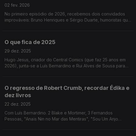
02 fev. 2026
No primeiro episódio de 2026, recebemos dois convidados
improváveis: Bruno Henriques e Sérgio Duarte, humoristas que
são os autores do podcast "Livros da Pi*a", partilham
memórias, sugestões de BD e não só.
O que fica de 2025
29 dez. 2025
Hugo Jesus, criador do Central Comics (que faz 25 anos em
2026), junta-se a Luís Bernardino e Rui Alves de Sousa para
uma revista do ano da BD, com vários livros e acontecimentos
que marcaram os últimos 12 meses.
O regresso de Robert Crumb, recordar Édika e
dez livros
22 dez. 2025
Com Luís Bernardino. 2 Blake e Mortimer, 3 Fernandos
Pessoas, "Anaïs Nin no Mar das Mentiras", "Sou Um Anjo
Perdido", "Henri Vaillant", "A Bela Casa do Lago 2" e
"Invisíveis".