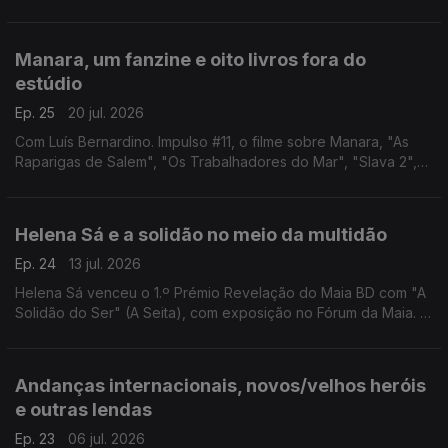
país através da vida quotidiana.
Manara, um fanzine e oito livros fora do
estúdio
Ep. 25
20 jul. 2026
Com Luís Bernardino. Impulso #11, o filme sobre Manara, "As
Raparigas de Salem", "Os Trabalhadores do Mar", "Slava 2",
"A Raposa Malvada", "A Adopção 3", "O Jardim, Paris",
"Blacksad 4" e "Um Feiticeiro de Terramar".
Helena Sá e a solidão no meio da multidão
Ep. 24
13 jul. 2026
Helena Sá venceu o 1.º Prémio Revelação do Maia BD com "A
Solidão do Ser" (A Seita), com exposição no Fórum da Maia. E
foi precisamente aí, depois do festival, que encontrámos a
autora e conversámos sobre esta história.
Andanças internacionais, novos/velhos heróis
e outras lendas
Ep. 23
06 jul. 2026