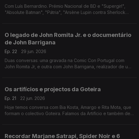
Com Luís Bernardino. Prémio Nacional de BD e "Supergirl",
"Absolute Batman", "Pátria", "Arsène Lupin contra Sherlock
Holmes", "Michel Vaillant", "Heksa: A Bruxa", "CoBrA: Porto" e
"Caderno de Memórias Coloniais".
O legado de John Romita Jr. e o documentário
de John Barrigana
Ep. 22
29 jun. 2026
Duas conversas: uma gravada na Comic Con Portugal com
John Romita Jr, e outra com John Barrigana, realizador de um
documentário sobre o cartoonista António que estreia em
breve na RTP2.
Os artifícios e projectos da Goteira
Ep. 21
22 jun. 2026
Hoje temos conversa com Bia Kosta, Amargo e Rita Mota, que
formam o colectivo Goteira. Falamos da Artifício e também de
passados e futuros projectos de cada uma das autoras.
Recordar Marjane Satrapi, Spider Noir e 6