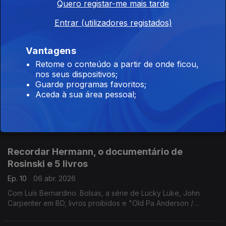
Ep. 12
20 abr. 2026
Quero registar-me mais tarde
Com Luís Bernardino. Exposições, mais dicas e os livros "O
Entrar (utilizadores registados)
Deus Selvagem", "Sangoma: Os Condenados da Cidade do
Cabo", "A Nossa Voz" e "Final Cut".
Vantagens
LouriBD 2026: irmãos Gandum, João Gil
Retome o conteúdo a partir de onde ficou,
nos seus dispositivos;
Soares e Jules Spaniard
Guarde programas favoritos;
Ep. 11
13 abr. 2026
Aceda à sua área pessoal;
Conversas gravadas ao vivo no 4.º Festival de BD da Lourinhã:
"Portugal Jurássico" de Duarte e Henrique Gandum e com o
paleontólogo André Saleiro, e uma conversa com João Gil
Soares, Jules Spaniard e Jorge Deodato.
Recordar Hermann, o documentário de
Rosinski e 5 livros
Ep. 10
06 abr. 2026
Com Luís Bernardino. Bolsas, a série de Lucky Luke, John
Carpenter em BD, livros proibidos e "Old Pa Anderson /
Redenção", "Ulysse & Cyrano", "O Guia do Mau Pai", "Carlota,
Imperatriz 1/2" e "Vincent".