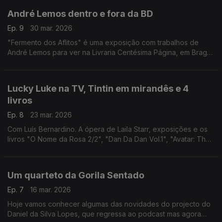
André Lemos dentro e fora da BD
Ep. 9
30 mar. 2026
"Fermento dos Aflitos" é uma exposição com trabalhos de
André Lemos para ver na Livraria Centésima Página, em Braga.
É o ponto de partida para recordar o percurso do autor pela
banda desenhada.
Lucky Luke na TV, Tintin em mirandês e 4
livros
Ep. 8
23 mar. 2026
Com Luís Bernardino. A ópera de Laila Starr, exposições e os
livros "O Nome da Rosa 2/2", "Dan Da Dan Vol.1", "Avatar: The
Last Airbender Vol.1" e "Como Pedra".
Um quarteto da Gorila Sentado
Ep. 7
16 mar. 2026
Hoje vamos conhecer algumas das novidades do projecto do
Daniel da Silva Lopes, que regressa ao podcast mas agora