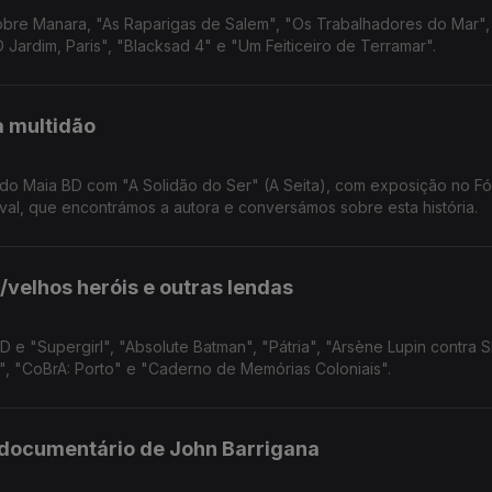
 sobre Manara, "As Raparigas de Salem", "Os Trabalhadores do Mar",
Jardim, Paris", "Blacksad 4" e "Um Feiticeiro de Terramar".
a multidão
do Maia BD com "A Solidão do Ser" (A Seita), com exposição no F
tival, que encontrámos a autora e conversámos sobre esta história.
/velhos heróis e outras lendas
 e "Supergirl", "Absolute Batman", "Pátria", "Arsène Lupin contra 
a", "CoBrA: Porto" e "Caderno de Memórias Coloniais".
o documentário de John Barrigana