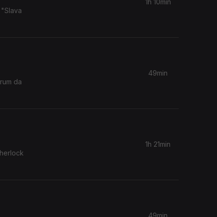
1h 10min
 "Slava
49min
órum da
1h 21min
Sherlock
49min