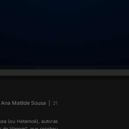
 Ana Matilde Sousa
|
21
sa (ou Hetamoé), autoras
es de Viagem", que recebeu