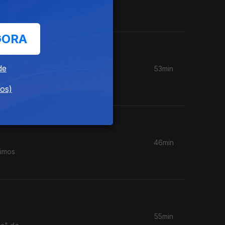
es André
GORA
de
53min
O Sétimo
oo"
dos)
46min
vimos
55min