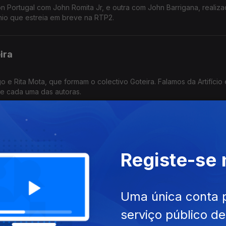
 Portugal com John Romita Jr, e outra com John Barrigana, realiz
nio que estreia em breve na RTP2.
ira
e Rita Mota, que formam o colectivo Goteira. Falamos da Artifício 
e cada uma das autoras.
 Noir e 6 livros
Registe-se
rapi, falamos da série "Spider Noir", da Carne Para Canhão 6 e de
ro Dele Depois da Chuva", "Frieren 8", "Então Michael 3" e "Amore".
Uma única conta 
serviço público d