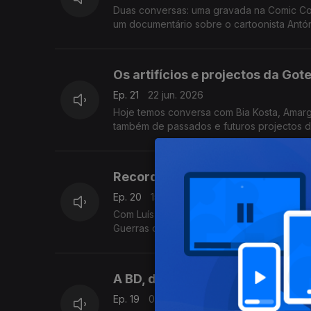
Duas conversas: uma gravada na Comic Con
um documentário sobre o cartoonista Antó
Os artifícios e projectos da Gote
Ep. 21
22 jun. 2026
Hoje temos conversa com Bia Kosta, Amargo 
também de passados e futuros projectos d
Recordar Marjane Satrapi, Spider
Ep. 20
15 jun. 2026
Com Luís Bernardino. Evocamos Marjane Sat
Guerras de Lucas II", "Spielberg", "O Chei
A BD, de Viana para o mundo
Ep. 19
08 jun. 2026