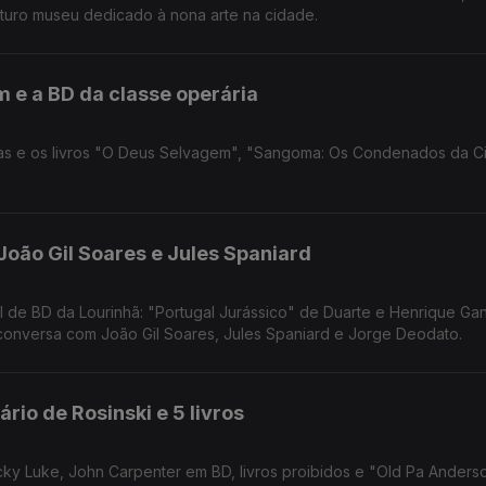
futuro museu dedicado à nona arte na cidade.
m e a BD da classe operária
icas e os livros "O Deus Selvagem", "Sangoma: Os Condenados da 
oão Gil Soares e Jules Spaniard
l de BD da Lourinhã: "Portugal Jurássico" de Duarte e Henrique G
conversa com João Gil Soares, Jules Spaniard e Jorge Deodato.
io de Rosinski e 5 livros
cky Luke, John Carpenter em BD, livros proibidos e "Old Pa Anderso