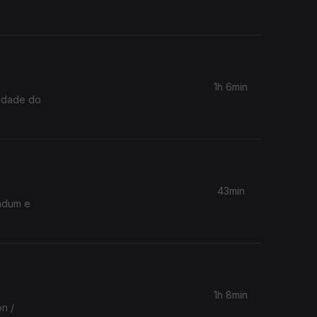
1h 6min
Cidade do
43min
andum e
1h 8min
n /