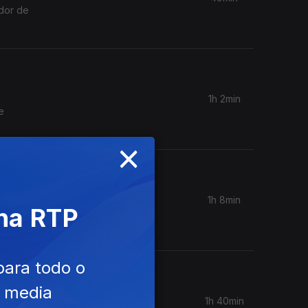
ador de
1h 2min
e
×
1h 8min
 na RTP
 "As
para todo o
e media
1h 40min