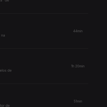
ga" de
44min
a na
1h 20min
elos de
51min