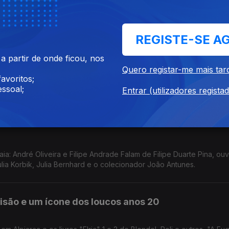
Desenhada: De Portugal Para o Mundo" da ArtMatriz. Com os autor
, e Carlos Viana pelo projecto "O Filme da Minha Vida".
REGISTE-SE A
vro de Lisboa
 partir de onde ficou, nos
Quero registar-me mais tar
avoritos;
 falámos do Maia BD, de Paco Roca plagiado e de "Kagurabachi", "
ssoal;
O Neto do Homem Mais Sábio" e "O Príncipe dos Pássaros de Alto V
Entrar (utilizadores regista
a: André Oliveira e Filipe Andrade Falam de Filipe Duarte Pina, ou
ulia Korbik, Julia Bernhard e o colecionador João Antunes.
isão e um ícone dos loucos anos 20