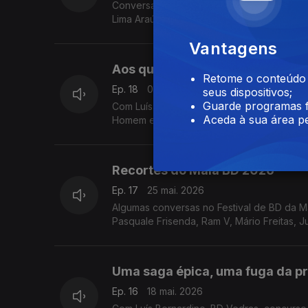
Conversa gravada na exposição "A Banda 
Lima Araújo, Diogo Carvalho e Raquel Costa
Vantagens
Aos quadradinhos na Feira do Li
Retome o conteúdo a
Ep. 18
01 jun. 2026
seus dispositivos;
Guarde programas f
Com Luís Bernardino. Saímos do estúdio e
Aceda à sua área pe
Homem e outros Contos", "Shi Livro 2", "
Recortes do Maia BD 2026
Ep. 17
25 mai. 2026
Algumas conversas no Festival de BD da Mai
Pasquale Frisenda, Ram V, Mário Freitas, J
Uma saga épica, uma fuga da pr
Ep. 16
18 mai. 2026