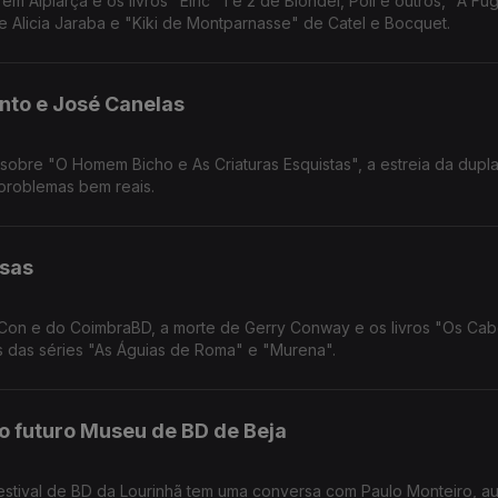
 Alpiarça e os livros "Elric" 1 e 2 de Blondel, Poli e outros, "A Fu
 Alicia Jaraba e "Kiki de Montparnasse" de Catel e Bocquet.
Pinto e José Canelas
 sobre "O Homem Bicho e As Criaturas Esquistas", a estreia da dupl
problemas bem reais.
lsas
Con e do CoimbraBD, a morte de Gerry Conway e os livros "Os Cab
es das séries "As Águias de Roma" e "Murena".
 o futuro Museu de BD de Beja