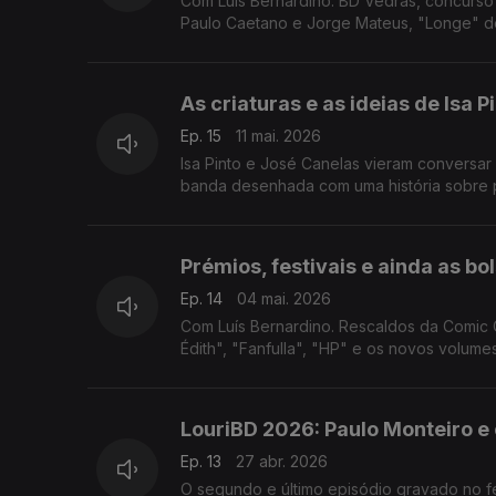
Com Luís Bernardino. BD Vedras, concurso em
Paulo Caetano e Jorge Mateus, "Longe" de
As criaturas e as ideias de Isa 
Ep. 15
11 mai. 2026
Isa Pinto e José Canelas vieram conversar
banda desenhada com uma história sobre 
Prémios, festivais e ainda as bo
Ep. 14
04 mai. 2026
Com Luís Bernardino. Rescaldos da Comic 
Édith", "Fanfulla", "HP" e os novos volum
LouriBD 2026: Paulo Monteiro e
Ep. 13
27 abr. 2026
O segundo e último episódio gravado no festival de BD da Lourinhã tem uma conversa com Paulo Monteiro, autor de