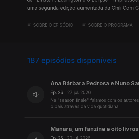
uma segunda edição aumentada da Chili Com C
primeira.
SOBRE O EPISÓDIO
SOBRE O PROGRAMA
187
episódios disponíveis
928162
909106
Ana Bárbara Pedrosa e Nuno Sa
Ep. 26
27 jul. 2026
Na "season finale" falamos com os autores
o país através da vida quotidiana.
Manara, um fanzine e oito livros
Ep. 25
20 jul. 2026