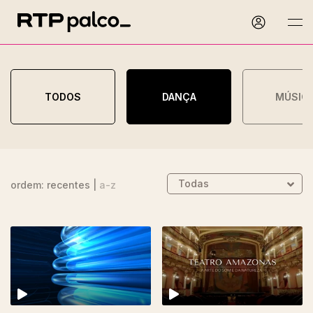
TODOS
DANÇA
MÚSIC
ordem:
recentes
|
a-z