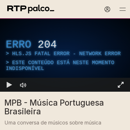
ERRO
204
HLS.JS FATAL ERROR - NETWORK ERROR
ESTE CONTEÚDO ESTÁ NESTE MOMENTO
INDISPONÍVEL
MPB - Música Portuguesa
Brasileira
Uma conversa de músicos sobre música