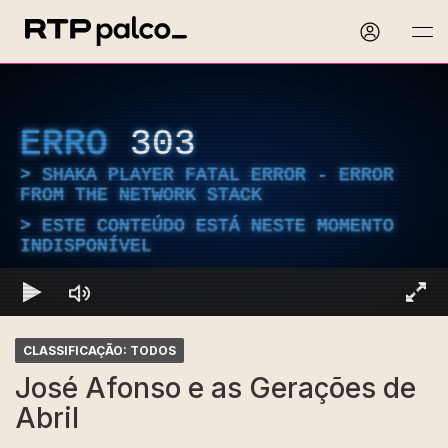
ERRO
303
SHAKA PLAYER FATAL ERROR - ERROR
FROM THE NETWORK STACK
ESTE CONTEÚDO ESTÁ NESTE MOMENTO
INDISPONÍVEL
CLASSIFICAÇÃO: TODOS
José Afonso e as Gerações de
Abril