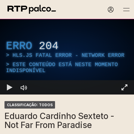
ERRO
204
HLS.JS FATAL ERROR - NETWORK ERROR
ESTE CONTEÚDO ESTÁ NESTE MOMENTO
INDISPONÍVEL
CLASSIFICAÇÃO: TODOS
Eduardo Cardinho Sexteto -
Not Far From Paradise