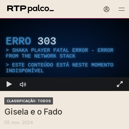
ERRO
303
SHAKA PLAYER FATAL ERROR - ERROR
FROM THE NETWORK STACK
ESTE CONTEÚDO ESTÁ NESTE MOMENTO
INDISPONÍVEL
CLASSIFICAÇÃO: TODOS
Gisela e o Fado
05 nov. 2024