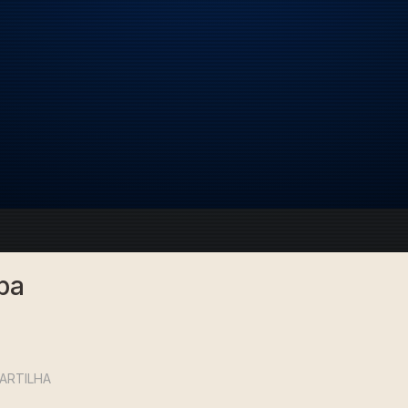
pa
ARTILHA