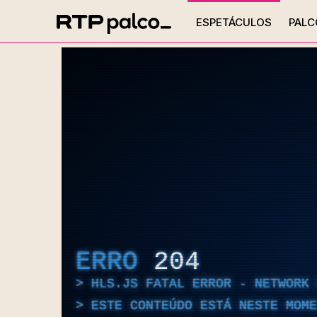
ESPETÁCULOS
PALC
ERRO
204
HLS.JS FATAL ERROR - NETWORK 
ESTE CONTEÚDO ESTÁ NESTE MOME