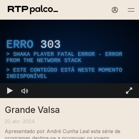
ERRO
303
SHAKA PLAYER FATAL ERROR - ERROR
FROM THE NETWORK STACK
ESTE CONTEÚDO ESTÁ NESTE MOMENTO
INDISPONÍVEL
Grande Valsa
20 abr. 2024
Apresentado por André Cunha Leal esta série de
programas destina-se a promover os jovens