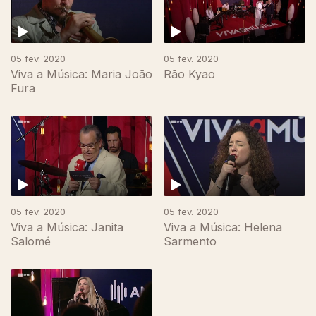
05 fev. 2020
05 fev. 2020
Viva a Música: Maria João
Rão Kyao
Fura
05 fev. 2020
05 fev. 2020
Viva a Música: Janita
Viva a Música: Helena
Salomé
Sarmento
454445