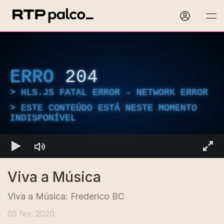
ERRO
204
HLS.JS FATAL ERROR - NETWORK ERROR
ESTE CONTEÚDO ESTÁ NESTE MOMENTO
INDISPONÍVEL
Viva a Música
Viva a Música: Frederico BC
05 fev. 2020