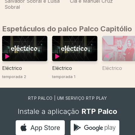
Salvador Sobral e Luísa
Clã e Manuel Cruz
Sobral
Espetáculos do palco Palco Capitólio
Eléctrico
Eléctrico
Eléctrico
temporada 2
temporada 1
RTP PALCO | UM SERVIÇO RTP PLAY
Instale a aplicação
RTP Palco