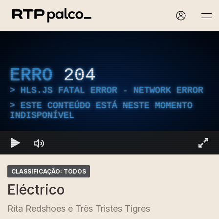
ERRO
204
HLS.JS FATAL ERROR - NETWORK ERROR
ESTE CONTEÚDO ESTÁ NESTE MOMENTO
INDISPONÍVEL
CLASSIFICAÇÃO: TODOS
Eléctrico
Rita Redshoes e Três Tristes Tigres