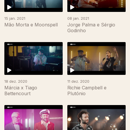
15 jan. 2021
08 jan. 2021
Mão Morta e Moonspell
Jorge Palma e Sérgio
Godinho
18 dez. 2020
11 dez. 2020
Márcia x Tiago
Richie Campbell e
Bettencourt
Plutónio
508897