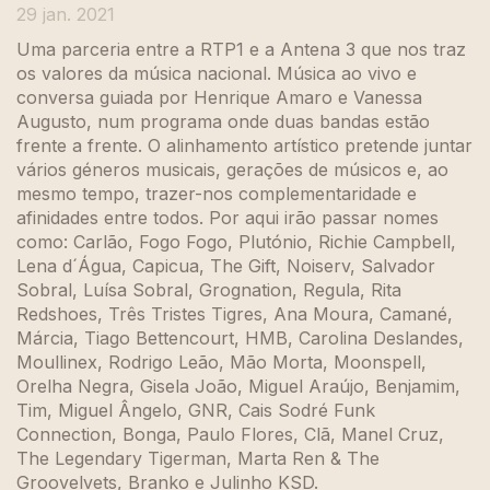
29 jan. 2021
Uma parceria entre a RTP1 e a Antena 3 que nos traz
os valores da música nacional. Música ao vivo e
conversa guiada por Henrique Amaro e Vanessa
Augusto, num programa onde duas bandas estão
frente a frente. O alinhamento artístico pretende juntar
vários géneros musicais, gerações de músicos e, ao
mesmo tempo, trazer-nos complementaridade e
afinidades entre todos. Por aqui irão passar nomes
como: Carlão, Fogo Fogo, Plutónio, Richie Campbell,
Lena d´Água, Capicua, The Gift, Noiserv, Salvador
Sobral, Luísa Sobral, Grognation, Regula, Rita
Redshoes, Três Tristes Tigres, Ana Moura, Camané,
Márcia, Tiago Bettencourt, HMB, Carolina Deslandes,
Moullinex, Rodrigo Leão, Mão Morta, Moonspell,
Orelha Negra, Gisela João, Miguel Araújo, Benjamim,
Tim, Miguel Ângelo, GNR, Cais Sodré Funk
Connection, Bonga, Paulo Flores, Clã, Manel Cruz,
The Legendary Tigerman, Marta Ren & The
Groovelvets, Branko e Julinho KSD.