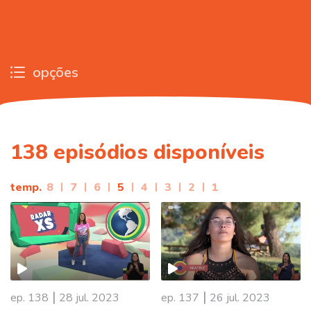
opções
138
episódios disponíveis
temp.
8
|
7
|
6
|
5
|
4
|
3
|
2
|
1
|
|
ep. 138
28 jul. 2023
ep. 137
26 jul. 2023