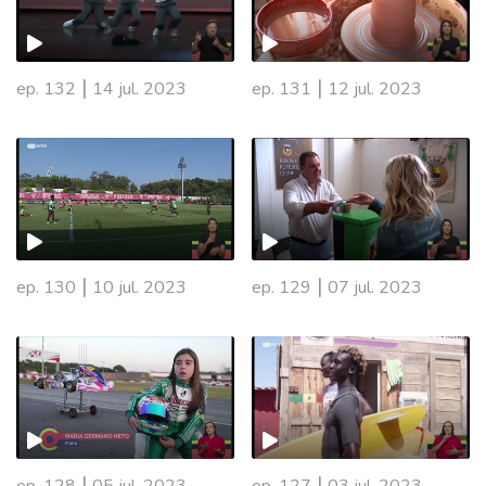
|
|
ep. 132
14 jul. 2023
ep. 131
12 jul. 2023
|
|
ep. 130
10 jul. 2023
ep. 129
07 jul. 2023
702447
|
|