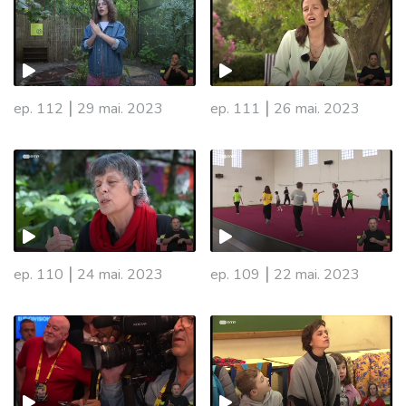
|
|
ep. 112
29 mai. 2023
ep. 111
26 mai. 2023
|
|
ep. 110
24 mai. 2023
ep. 109
22 mai. 2023