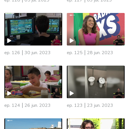
ep. 128
05 jul. 2023
ep. 127
03 jul. 2023
|
|
ep. 126
30 jun. 2023
ep. 125
28 jun. 2023
|
|
ep. 124
26 jun. 2023
ep. 123
23 jun. 2023