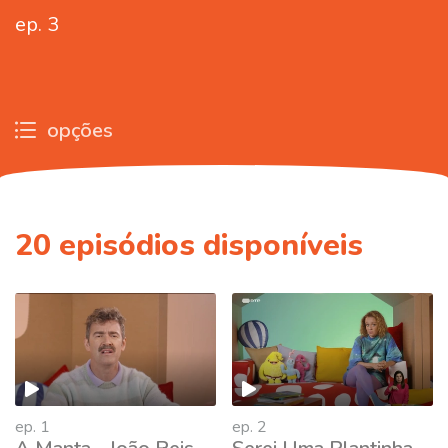
ep. 3
opções
20
episódios disponíveis
ep. 1
ep. 2