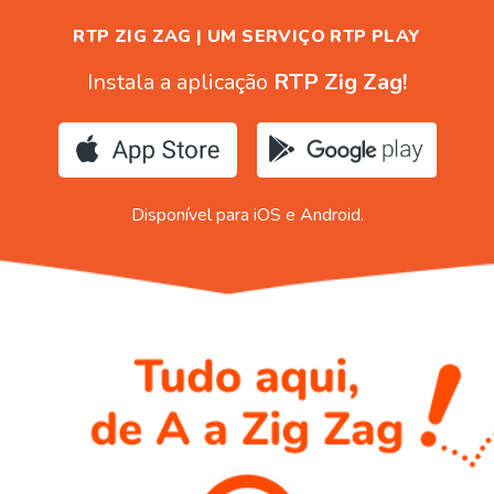
RTP ZIG ZAG | UM SERVIÇO RTP PLAY
Instala a aplicação
RTP Zig Zag!
Disponível para iOS e Android.