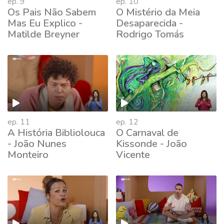
ep. 9
ep. 10
Os Pais Não Sabem
O Mistério da Meia
Mas Eu Explico -
Desaparecida -
Matilde Breyner
Rodrigo Tomás
660638
ep. 11
ep. 12
A História Bibliolouca
O Carnaval de
- João Nunes
Kissonde - João
Monteiro
Vicente