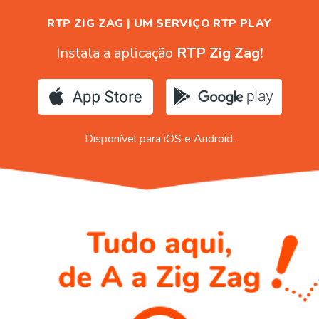
RTP ZIG ZAG | UM SERVIÇO RTP PLAY
Instala a aplicação
RTP Zig Zag!
Disponível para iOS e Android.