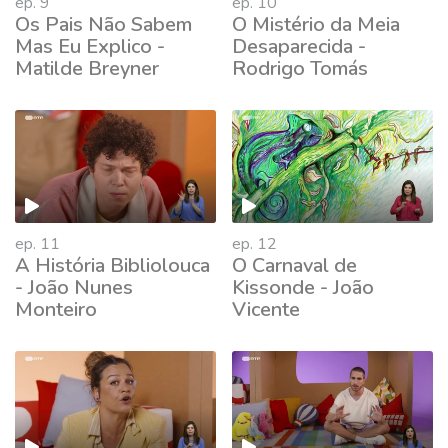
ep. 9
ep. 10
Os Pais Não Sabem
O Mistério da Meia
Mas Eu Explico -
Desaparecida -
Matilde Breyner
Rodrigo Tomás
660638
ep. 11
ep. 12
A História Bibliolouca
O Carnaval de
- João Nunes
Kissonde - João
Monteiro
Vicente