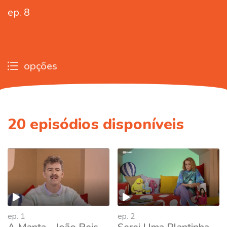
ep. 8
opções
20
episódios disponíveis
ep. 1
ep. 2