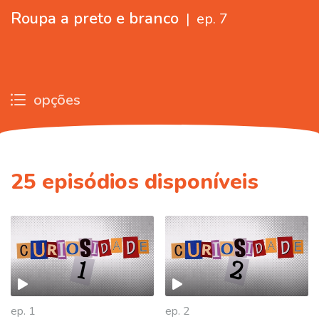
Roupa a preto e branco
|
ep. 7
opções
25
episódios disponíveis
ep. 1
ep. 2