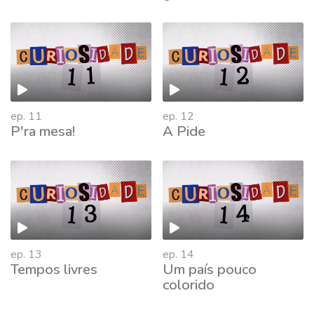
761067
ep. 11
ep. 12
P'ra mesa!
A Pide
ep. 13
ep. 14
Tempos livres
Um país pouco
colorido