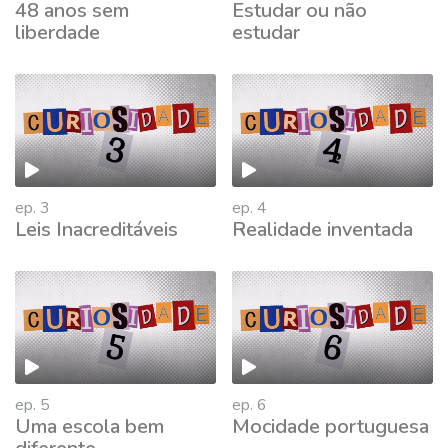
48 anos sem
Estudar ou não
liberdade
estudar
ep. 3
ep. 4
Leis Inacreditáveis
Realidade inventada
ep. 5
ep. 6
Uma escola bem
Mocidade portuguesa