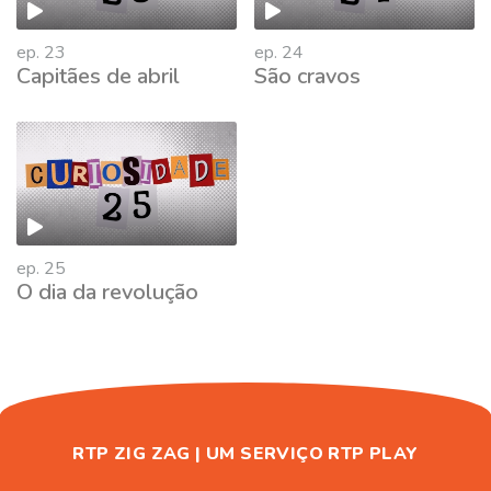
ep. 23
ep. 24
Capitães de abril
São cravos
763017
ep. 25
O dia da revolução
RTP ZIG ZAG | UM SERVIÇO RTP PLAY