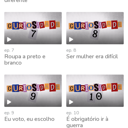
diferente
ep. 7
ep. 8
Roupa a preto e
Ser mulher era difícil
branco
ep. 9
ep. 10
Eu voto, eu escolho
É obrigatório ir à
guerra