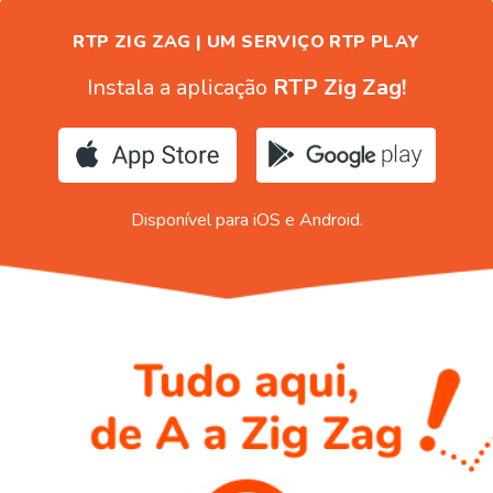
RTP ZIG ZAG | UM SERVIÇO RTP PLAY
Instala a aplicação
RTP Zig Zag!
Disponível para iOS e Android.