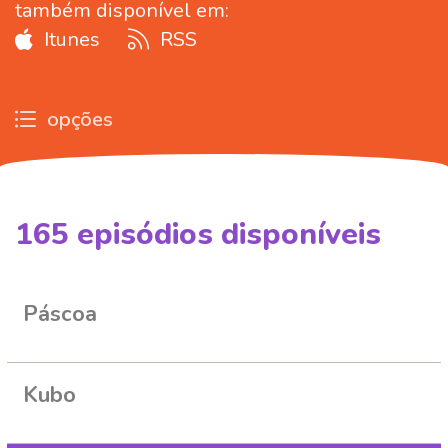
também disponível em:
Itunes
RSS
opções
165
episódios disponíveis
261701
266344
287560
315975
328401
Páscoa
Kubo