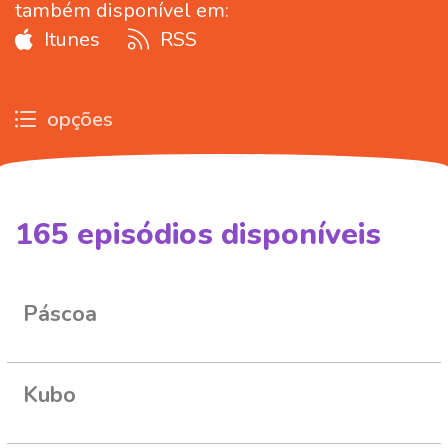
também disponível em:
Itunes
RSS
opções
165
episódios disponíveis
261701
266344
287560
315975
328401
Páscoa
Kubo