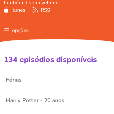
também disponível em:
Itunes
RSS
opções
134
episódios disponíveis
262727
266886
282510
292490
328425
Férias
Harry Potter - 20 anos