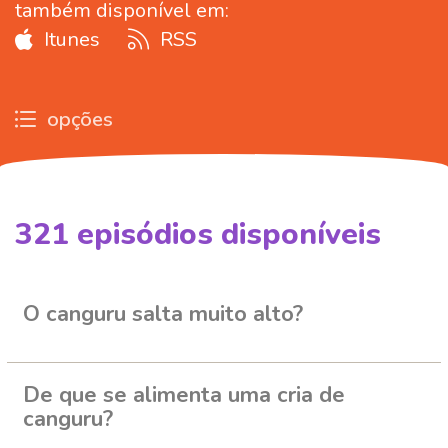
também disponível em:
Itunes
RSS
opções
321
episódios disponíveis
578156
604642
626521
267779
O canguru salta muito alto?
De que se alimenta uma cria de
canguru?